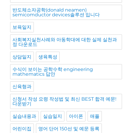
반도체소자공학(donald neamen)
semicomductor devices솔루션 입니다
보육일지
사회복지실천사례와 아동학대에 대한 실제 실천과
정 다운로드
상담일지
생육특성
수식이 보이는 공학수학 engineering
mathematics 답안
신육형과
신청서 작성 요령 작성법 및 최신 BEST 합격 예문!
다운받기
실습내용과
실습일지
아이폰
애플
어린이집
영어 단어 150선 및 예문 등록