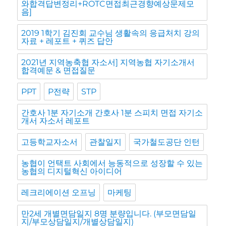
와합격답변정리+ROTC면접최근경향예상문제모
음]
2019 1학기 김진회 교수님 생활속의 응급처치 강의
자료 + 레포트 + 퀴즈 답안
2021년 지역농축협 자소서] 지역농협 자기소개서
합격예문 & 면접질문
PPT
P전략
STP
간호사 1분 자기소개 간호사 1분 스피치 면접 자기소
개서 자소서 레포트
고등학교자소서
관찰일지
국가철도공단 인턴
농협이 언택트 사회에서 능동적으로 성장할 수 있는
농협의 디지털혁신 아이디어
레크리에이션 오프닝
마케팅
만2세 개별면담일지 8명 분량입니다. (부모면담일
지/부모상담일지/개별상담일지)