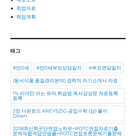
취업자료
학업계획
태그
#만0세
#만0세부모상담일지
#부모면담일지
(동서식품 품질관리분야) 경력직 자기소개서 자료
1% 리더만 아는 유머 학습법 독서감상문 자료등록
등록
2장 다운로드 KREYSZIG 공업수학 (상) 풀이
Down
2018최신학군단면접노하우+ROTC면접자료기출
문제와합격답안샘플+ROTC면접토론문제기출문제