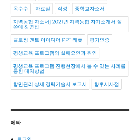
옥수수
자료실
작성
중학교자소서
지역농협 자소서] 2021년 지역농협 자기소개서 잘
쓴예 & 면접
클로징 멘트 아이디어 PPT 레폿
평가인증
평생교육 프로그램의 실패요인과 원인
평생교육 프로그램 진행현장에서 볼 수 있는 사례를
통한 대처방법
항만관리 상세 경력기술서 보고서
향후시사점
메타
로그인