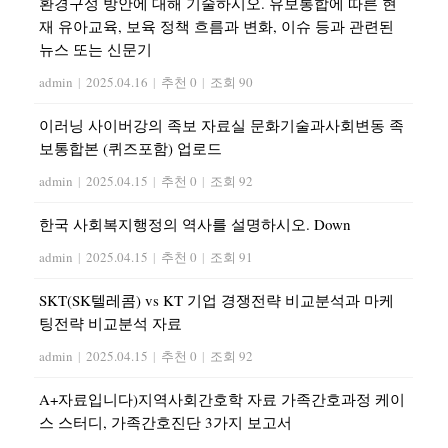
환경구성 방안에 대해 기술하시오. 유보통합에 따른 현
재 유아교육, 보육 정책 흐름과 변화, 이슈 등과 관련된
뉴스 또는 신문기
admin
|
2025.04.16
|
추천 0
|
조회 90
이러닝 사이버강의 족보 자료실 문화기술과사회변동 족
보통합본 (퀴즈포함) 업로드
admin
|
2025.04.15
|
추천 0
|
조회 92
한국 사회복지행정의 역사를 설명하시오. Down
admin
|
2025.04.15
|
추천 0
|
조회 91
SKT(SK텔레콤) vs KT 기업 경쟁전략 비교분석과 마케
팅전략 비교분석 자료
admin
|
2025.04.15
|
추천 0
|
조회 92
A+자료입니다)지역사회간호학 자료 가족간호과정 케이
스 스터디, 가족간호진단 3가지 보고서