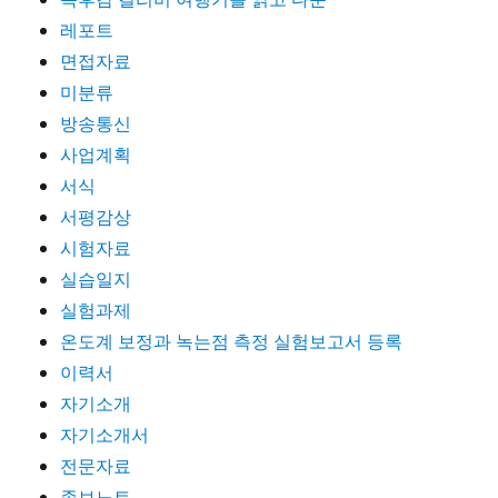
레포트
면접자료
미분류
방송통신
사업계획
서식
서평감상
시험자료
실습일지
실험과제
온도계 보정과 녹는점 측정 실험보고서 등록
이력서
자기소개
자기소개서
전문자료
족보노트