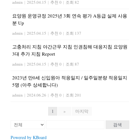
admin
|
2025.04.15
|
추천 0
|
조회 82
요양원 운영규정 2025년 3회 연속 평가 A등급 실제 사용
분 Up
admin
|
2025.04.15
|
추천 0
|
조회 137
고충처리 지침 야간근무 지침 인권침해 대응지침 요양원
3대 추가 지침 Report
admin
|
2025.04.15
|
추천 0
|
조회 87
2023년 만0세 신입원아 적응일지 / 일주일분량 적응일지
5명 (아주 상세합니다)
admin
|
2024.06.26
|
추천 0
|
조회 201
1
»
마지막
검색
Powered by KBoard