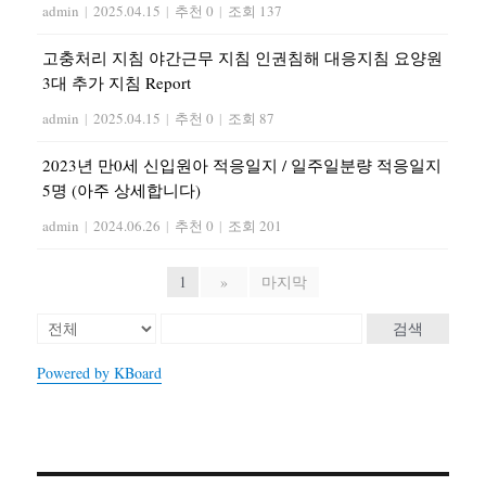
admin
|
2025.04.15
|
추천 0
|
조회 137
고충처리 지침 야간근무 지침 인권침해 대응지침 요양원
3대 추가 지침 Report
admin
|
2025.04.15
|
추천 0
|
조회 87
2023년 만0세 신입원아 적응일지 / 일주일분량 적응일지
5명 (아주 상세합니다)
admin
|
2024.06.26
|
추천 0
|
조회 201
1
»
마지막
검색
Powered by KBoard