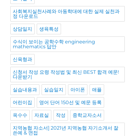
사회복지실천사례와 아동학대에 대한 실제 실천과
정 다운로드
상담일지
생육특성
수식이 보이는 공학수학 engineering
mathematics 답안
신육형과
신청서 작성 요령 작성법 및 최신 BEST 합격 예문!
다운받기
실습내용과
실습일지
아이폰
애플
어린이집
영어 단어 150선 및 예문 등록
옥수수
자료실
작성
중학교자소서
지역농협 자소서] 2021년 지역농협 자기소개서 잘
쓴예 & 면접