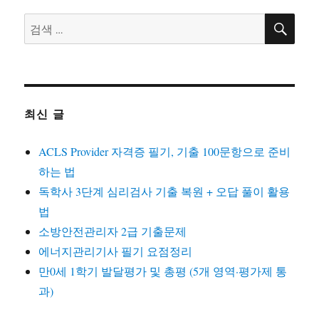
검
검
색
색:
최신 글
ACLS Provider 자격증 필기, 기출 100문항으로 준비
하는 법
독학사 3단계 심리검사 기출 복원 + 오답 풀이 활용
법
소방안전관리자 2급 기출문제
에너지관리기사 필기 요점정리
만0세 1학기 발달평가 및 총평 (5개 영역·평가제 통
과)