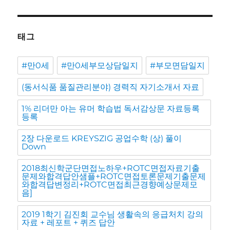
태그
#만0세
#만0세부모상담일지
#부모면담일지
(동서식품 품질관리분야) 경력직 자기소개서 자료
1% 리더만 아는 유머 학습법 독서감상문 자료등록
등록
2장 다운로드 KREYSZIG 공업수학 (상) 풀이
Down
2018최신학군단면접노하우+ROTC면접자료기출
문제와합격답안샘플+ROTC면접토론문제기출문제
와합격답변정리+ROTC면접최근경향예상문제모
음]
2019 1학기 김진회 교수님 생활속의 응급처치 강의
자료 + 레포트 + 퀴즈 답안