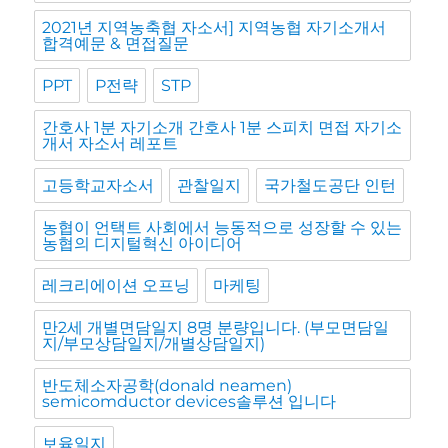
2021년 지역농축협 자소서] 지역농협 자기소개서
합격예문 & 면접질문
PPT
P전략
STP
간호사 1분 자기소개 간호사 1분 스피치 면접 자기소
개서 자소서 레포트
고등학교자소서
관찰일지
국가철도공단 인턴
농협이 언택트 사회에서 능동적으로 성장할 수 있는
농협의 디지털혁신 아이디어
레크리에이션 오프닝
마케팅
만2세 개별면담일지 8명 분량입니다. (부모면담일
지/부모상담일지/개별상담일지)
반도체소자공학(donald neamen)
semicomductor devices솔루션 입니다
보육일지