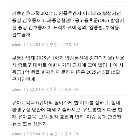
기초간호과학 2025) 1. 인플루엔자 바이러스 발생기전
증상 간호중재 2. 파종성혈관내응고증후군(DIC) 발생기
전 증상 간호중재 3. 표적치료제 정의, 암종별, 부작용,
간호중재
admin
|
2025.04.16
|
추천 0
|
조회 101
부동산법제 2025년 1학기 방송통신대 중간과제물) 서울
시 종로구 대학로 이화사거리 근처에 꼬마 빌딩 甲이 차
용금 1억 원을 변제하지 못하자 丙은 2025년 3월 15일
근저당권에
admin
|
2025.04.16
|
추천 0
|
조회 96
유아교육과1)유아의 놀이주제 한 가지를 정하고, 실내
환경구성 방안에 대해 기술하시오. 유보통합에 따른 현
재 유아교육, 보육 정책 흐름과 변화, 이슈 등과 관련된
뉴스 또는 신문기
admin
|
2025.04.16
|
추천 0
|
조회 90