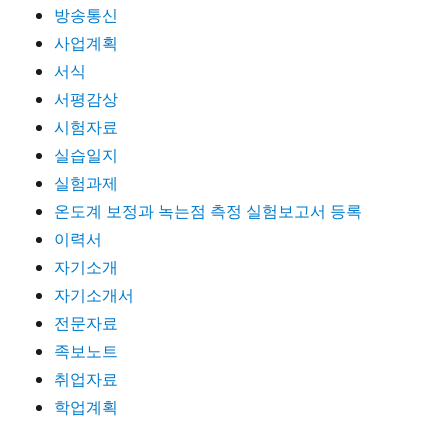
방송통신
사업계획
서식
서평감상
시험자료
실습일지
실험과제
온도계 보정과 녹는점 측정 실험보고서 등록
이력서
자기소개
자기소개서
전문자료
족보노트
취업자료
학업계획