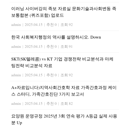
이러닝 사이버강의 족보 자료실 문화기술과사회변동 족
보통합본 (퀴즈포함) 업로드
admin
|
2025.04.15
|
추천 0
|
조회 92
한국 사회복지행정의 역사를 설명하시오. Down
admin
|
2025.04.15
|
추천 0
|
조회 91
SKT(SK텔레콤) vs KT 기업 경쟁전략 비교분석과 마케
팅전략 비교분석 자료
admin
|
2025.04.15
|
추천 0
|
조회 92
A+자료입니다)지역사회간호학 자료 가족간호과정 케이
스 스터디, 가족간호진단 3가지 보고서
admin
|
2025.04.15
|
추천 0
|
조회 82
요양원 운영규정 2025년 3회 연속 평가 A등급 실제 사용
분 Up