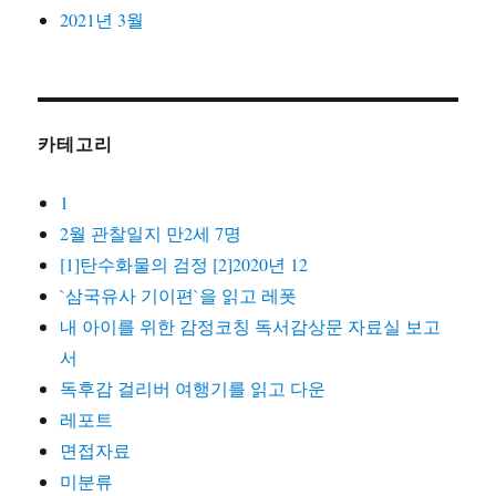
2021년 3월
카테고리
1
2월 관찰일지 만2세 7명
[1]탄수화물의 검정 [2]2020년 12
`삼국유사 기이편`을 읽고 레폿
내 아이를 위한 감정코칭 독서감상문 자료실 보고
서
독후감 걸리버 여행기를 읽고 다운
레포트
면접자료
미분류