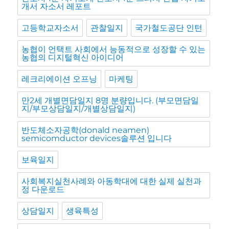
개서 자소서 레포트
고등학교자소서
관찰일지
국가철도공단 인턴
농협이 언택트 사회에서 능동적으로 성장할 수 있는
농협의 디지털혁신 아이디어
레크리에이션 오프닝
마케팅
만2세 개별면담일지 8명 분량입니다. (부모면담일
지/부모상담일지/개별상담일지)
반도체소자공학(donald neamen)
semicomductor devices솔루션 입니다
보육일지
사회복지실천사례와 아동학대에 대한 실제 실천과
정 다운로드
상담일지
생육특성