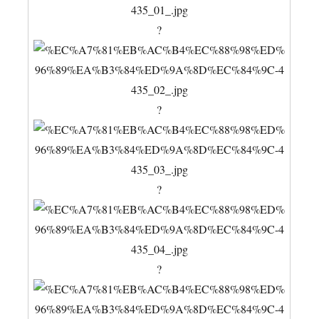
?
?
?
?