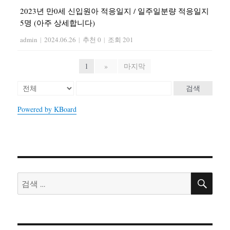
2023년 만0세 신입원아 적응일지 / 일주일분량 적응일지
5명 (아주 상세합니다)
admin
|
2024.06.26
|
추천 0
|
조회 201
1
»
마지막
검색
Powered by KBoard
검
검
색
색: