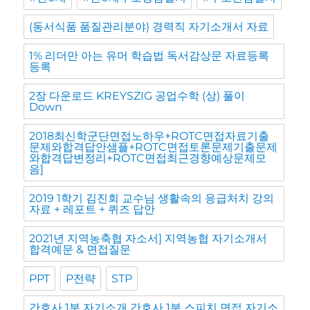
(동서식품 품질관리분야) 경력직 자기소개서 자료
1% 리더만 아는 유머 학습법 독서감상문 자료등록
등록
2장 다운로드 KREYSZIG 공업수학 (상) 풀이
Down
2018최신학군단면접노하우+ROTC면접자료기출
문제와합격답안샘플+ROTC면접토론문제기출문제
와합격답변정리+ROTC면접최근경향예상문제모
음]
2019 1학기 김진회 교수님 생활속의 응급처치 강의
자료 + 레포트 + 퀴즈 답안
2021년 지역농축협 자소서] 지역농협 자기소개서
합격예문 & 면접질문
PPT
P전략
STP
간호사 1분 자기소개 간호사 1분 스피치 면접 자기소