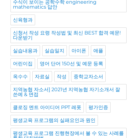
수식이 보이는 공학수학 engineering
mathematics 답안
신육형과
신청서 작성 요령 작성법 및 최신 BEST 합격 예문!
다운받기
실습내용과
실습일지
아이폰
애플
어린이집
영어 단어 150선 및 예문 등록
옥수수
자료실
작성
중학교자소서
지역농협 자소서] 2021년 지역농협 자기소개서 잘
쓴예 & 면접
클로징 멘트 아이디어 PPT 레폿
평가인증
평생교육 프로그램의 실패요인과 원인
평생교육 프로그램 진행현장에서 볼 수 있는 사례를