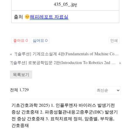
출처
해피레포트 자료실
좋아요
0
싫어요
0
인쇄
«
?[솔루션] 기계요소설계 4판(Fundamentals of Machine Component Design, 4th Edition, Robert C. Juvinall, Kurt M. M
?[솔루션] 로봇공학입문 2판(Introduction To Robotics 2nd edition, John. J. Craig)
»
목록보기
전체 1,729
기초간호과학 2025) 1. 인플루엔자 바이러스 발생기전
증상 간호중재 2. 파종성혈관내응고증후군(DIC) 발생기
전 증상 간호중재 3. 표적치료제 정의, 암종별, 부작용,
간호중재