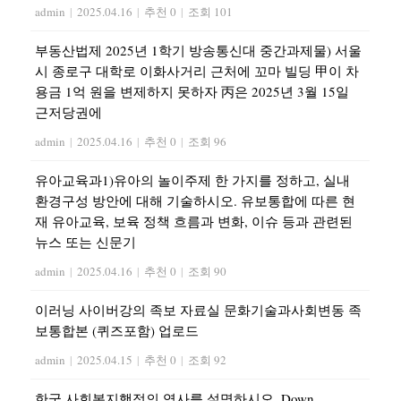
admin
|
2025.04.16
|
추천 0
|
조회 101
부동산법제 2025년 1학기 방송통신대 중간과제물) 서울
시 종로구 대학로 이화사거리 근처에 꼬마 빌딩 甲이 차
용금 1억 원을 변제하지 못하자 丙은 2025년 3월 15일
근저당권에
admin
|
2025.04.16
|
추천 0
|
조회 96
유아교육과1)유아의 놀이주제 한 가지를 정하고, 실내
환경구성 방안에 대해 기술하시오. 유보통합에 따른 현
재 유아교육, 보육 정책 흐름과 변화, 이슈 등과 관련된
뉴스 또는 신문기
admin
|
2025.04.16
|
추천 0
|
조회 90
이러닝 사이버강의 족보 자료실 문화기술과사회변동 족
보통합본 (퀴즈포함) 업로드
admin
|
2025.04.15
|
추천 0
|
조회 92
한국 사회복지행정의 역사를 설명하시오. Down