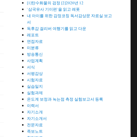
[1]탄수화물의 검정 [2]2020년 12
`삼국유사 기이편`을 읽고 레폿
내 아이를 위한 감정코칭 독서감상문 자료실 보고
서
독후감 걸리버 여행기를 읽고 다운
레포트
면접자료
미분류
방송통신
사업계획
서식
서평감상
시험자료
실습일지
실험과제
온도계 보정과 녹는점 측정 실험보고서 등록
이력서
자기소개
자기소개서
전문자료
족보노트