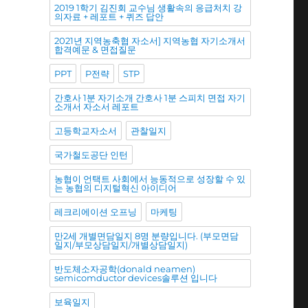
2019 1학기 김진회 교수님 생활속의 응급처치 강
의자료 + 레포트 + 퀴즈 답안
2021년 지역농축협 자소서] 지역농협 자기소개서
합격예문 & 면접질문
PPT
P전략
STP
간호사 1분 자기소개 간호사 1분 스피치 면접 자기
소개서 자소서 레포트
고등학교자소서
관찰일지
국가철도공단 인턴
농협이 언택트 사회에서 능동적으로 성장할 수 있
는 농협의 디지털혁신 아이디어
레크리에이션 오프닝
마케팅
만2세 개별면담일지 8명 분량입니다. (부모면담
일지/부모상담일지/개별상담일지)
반도체소자공학(donald neamen)
semicomductor devices솔루션 입니다
보육일지