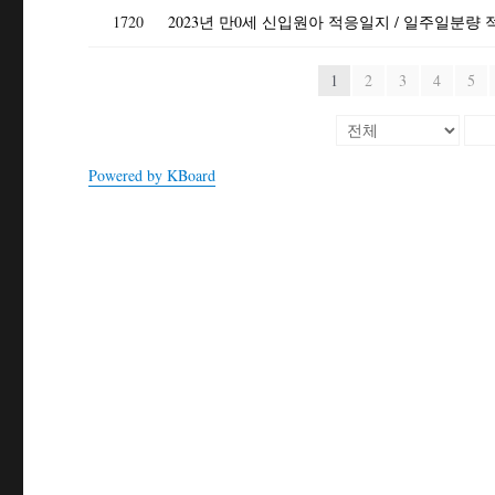
1720
1
2
3
4
5
Powered by KBoard