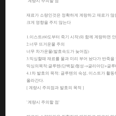
`계량시 주의할 점`
재료가 소량인것은 정확하게 계랑하고 재료가 많은
크게 영향을 주지 않는다
1.이스트(60도부터 죽기 시작)와 함께 계량하면 
2.너무 뜨거운물 주의
너무 차가운물(발효속도가 늦어짐)
3.믹싱할때 재료를 물과 미리 부어 놨다가 반죽을
믹싱의목적:글루텐(단백질)형성→글리아딘+글루테
4.1차 발효의 목적: 글루텐의 숙성, 이스트가 
올라간다.
[ 계량시 주의점과 발효의 목적 ]
`계량시 주의할 점`