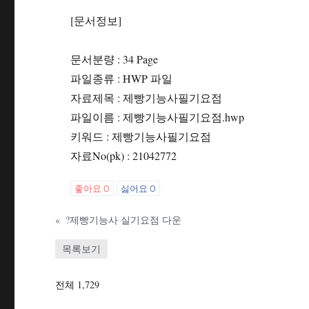
[문서정보]
문서분량 : 34 Page
파일종류 : HWP 파일
자료제목 : 제빵기능사필기요점
파일이름 : 제빵기능사필기요점.hwp
키워드 : 제빵기능사필기요점
자료No(pk) : 21042772
좋아요
0
싫어요
0
«
?제빵기능사 실기요점 다운
목록보기
전체 1,729