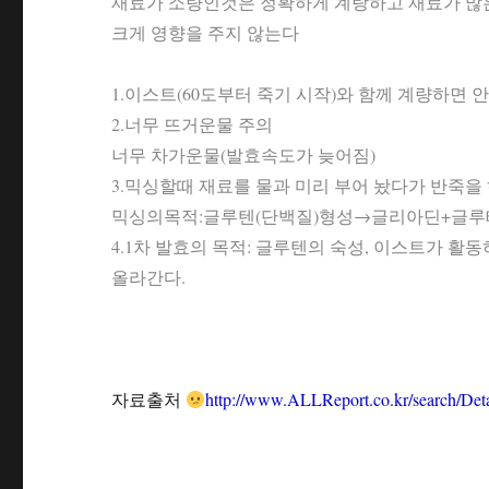
재료가 소량인것은 정확하게 계랑하고 재료가 많은
크게 영향을 주지 않는다
1.이스트(60도부터 죽기 시작)와 함께 계량하면 
2.너무 뜨거운물 주의
너무 차가운물(발효속도가 늦어짐)
3.믹싱할때 재료를 물과 미리 부어 놨다가 반죽을
믹싱의목적:글루텐(단백질)형성→글리아딘+글루테
4.1차 발효의 목적: 글루텐의 숙성, 이스트가 
올라간다.
자료출처
http://www.ALLReport.co.kr/search/D