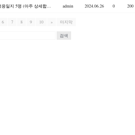
2023년 만0세 신입원아 적응일지 / 일주일분량 적응일지 5명 (아주 상세합니다)
admin
2024.06.26
0
200
6
7
8
9
10
»
마지막
검색