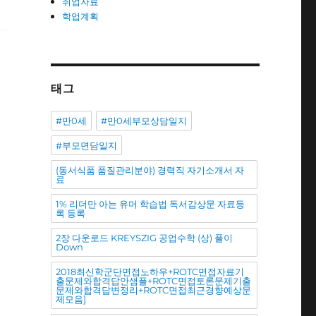
취업자료
학업계획
태그
#만0세
#만0세부모상담일지
#부모면담일지
(동서식품 품질관리분야) 경력직 자기소개서 자
료
1% 리더만 아는 유머 학습법 독서감상문 자료등
록 등록
2장 다운로드 KREYSZIG 공업수학 (상) 풀이
Down
2018최신학군단면접노하우+ROTC면접자료기
출문제와합격답안샘플+ROTC면접토론문제기출
문제와합격답변정리+ROTC면접최근경향예상문
제모음]