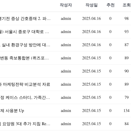
작성자
작성일
추천
조회
기초간호과학 2025) 1. 인플루엔자 바이러스 발생기전 증상 간호중재 2. 파종성혈관내응고증후군(DIC) 발생기전 증상 간호중재 3. 표적치료제 정의, 암종별, 부작용, 간호중재
admin
2025.04.16
0
98
부동산법제 2025년 1학기 방송통신대 중간과제물) 서울시 종로구 대학로 이화사거리 근처에 꼬마 빌딩 甲이 차용금 1억 원을 변제하지 못하자 丙은 2025년 3월 15일 근저당권에
admin
2025.04.16
0
93
유아교육과1)유아의 놀이주제 한 가지를 정하고, 실내 환경구성 방안에 대해 기술하시오. 유보통합에 따른 현재 유아교육, 보육 정책 흐름과 변화, 이슈 등과 관련된 뉴스 또는 신문기
admin
2025.04.16
0
87
이러닝 사이버강의 족보 자료실 문화기술과사회변동 족보통합본 (퀴즈포함) 업로드
admin
2025.04.15
0
89
admin
2025.04.15
0
90
분석과 마케팅전략 비교분석 자료
admin
2025.04.15
0
89
A+자료입니다)지역사회간호학 자료 가족간호과정 케이스 스터디, 가족간호진단 3가지 보고서
admin
2025.04.15
0
79
실제 사용분 Up
admin
2025.04.15
0
134
고충처리 지침 야간근무 지침 인권침해 대응지침 요양원 3대 추가 지침 Report
admin
2025.04.15
0
84