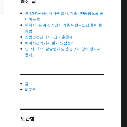
최신 글
ACLS Provider 자격증 필기, 기출 100문항으로 준
비하는 법
독학사 3단계 심리검사 기출 복원 + 오답 풀이 활
용법
소방안전관리자 2급 기출문제
에너지관리기사 필기 요점정리
만0세 1학기 발달평가 및 총평 (5개 영역·평가제
통과)
홈
레포트
보관함