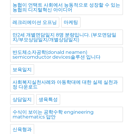
농협이 언택트 사회에서 능동적으로 성장할 수 있는
농협의 디지털혁신 아이디어
레크리에이션 오프닝
마케팅
만2세 개별면담일지 8명 분량입니다. (부모면담일
지/부모상담일지/개별상담일지)
반도체소자공학(donald neamen)
semicomductor devices솔루션 입니다
보육일지
사회복지실천사례와 아동학대에 대한 실제 실천과
정 다운로드
상담일지
생육특성
수식이 보이는 공학수학 engineering
mathematics 답안
신육형과