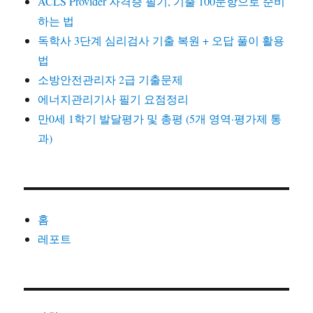
ACLS Provider 자격증 필기, 기출 100문항으로 준비
하는 법
독학사 3단계 심리검사 기출 복원 + 오답 풀이 활용
법
소방안전관리자 2급 기출문제
에너지관리기사 필기 요점정리
만0세 1학기 발달평가 및 총평 (5개 영역·평가제 통
과)
홈
레포트