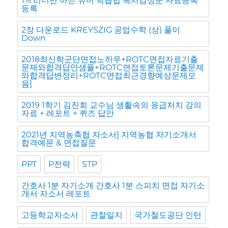
1% 리더만 아는 유머 학습법 독서감상문 자료등록
등록
2장 다운로드 KREYSZIG 공업수학 (상) 풀이
Down
2018최신학군단면접노하우+ROTC면접자료기출
문제와합격답안샘플+ROTC면접토론문제기출문제
와합격답변정리+ROTC면접최근경향예상문제모
음]
2019 1학기 김진회 교수님 생활속의 응급처치 강의
자료 + 레포트 + 퀴즈 답안
2021년 지역농축협 자소서] 지역농협 자기소개서
합격예문 & 면접질문
PPT
P전략
STP
간호사 1분 자기소개 간호사 1분 스피치 면접 자기소
개서 자소서 레포트
고등학교자소서
관찰일지
국가철도공단 인턴