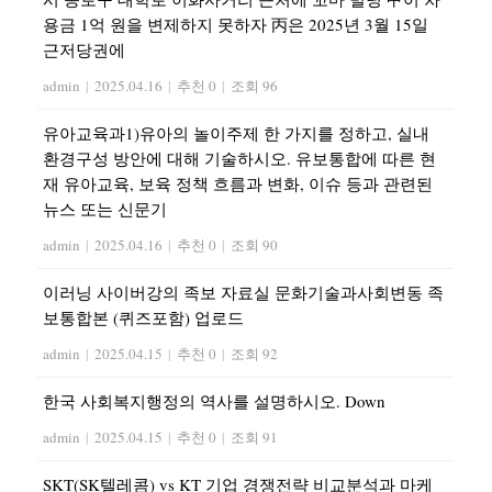
용금 1억 원을 변제하지 못하자 丙은 2025년 3월 15일
근저당권에
admin
|
2025.04.16
|
추천 0
|
조회 96
유아교육과1)유아의 놀이주제 한 가지를 정하고, 실내
환경구성 방안에 대해 기술하시오. 유보통합에 따른 현
재 유아교육, 보육 정책 흐름과 변화, 이슈 등과 관련된
뉴스 또는 신문기
admin
|
2025.04.16
|
추천 0
|
조회 90
이러닝 사이버강의 족보 자료실 문화기술과사회변동 족
보통합본 (퀴즈포함) 업로드
admin
|
2025.04.15
|
추천 0
|
조회 92
한국 사회복지행정의 역사를 설명하시오. Down
admin
|
2025.04.15
|
추천 0
|
조회 91
SKT(SK텔레콤) vs KT 기업 경쟁전략 비교분석과 마케