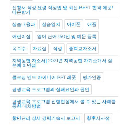
신청서 작성 요령 작성법 및 최신 BEST 합격 예문!
다운받기
실습내용과
실습일지
아이폰
애플
어린이집
영어 단어 150선 및 예문 등록
옥수수
자료실
작성
중학교자소서
지역농협 자소서] 2021년 지역농협 자기소개서 잘
쓴예 & 면접
클로징 멘트 아이디어 PPT 레폿
평가인증
평생교육 프로그램의 실패요인과 원인
평생교육 프로그램 진행현장에서 볼 수 있는 사례를
통한 대처방법
항만관리 상세 경력기술서 보고서
향후시사점