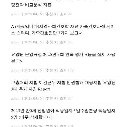
팅전략 비교분석 자료
admin
|
2025.04.15
|
추천 0
|
조회 92
A+자료입니다)지역사회간호학 자료 가족간호과정 케이
스 스터디, 가족간호진단 3가지 보고서
admin
|
2025.04.15
|
추천 0
|
조회 82
요양원 운영규정 2025년 3회 연속 평가 A등급 실제 사용
분 Up
admin
|
2025.04.15
|
추천 0
|
조회 137
고충처리 지침 야간근무 지침 인권침해 대응지침 요양원
3대 추가 지침 Report
admin
|
2025.04.15
|
추천 0
|
조회 87
2023년 만0세 신입원아 적응일지 / 일주일분량 적응일지
5명 (아주 상세합니다)
admin
|
2024.06.26
|
추천 0
|
조회 201