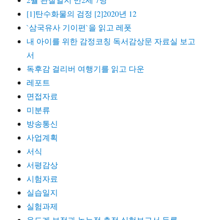
[1]탄수화물의 검정 [2]2020년 12
`삼국유사 기이편`을 읽고 레폿
내 아이를 위한 감정코칭 독서감상문 자료실 보고
서
독후감 걸리버 여행기를 읽고 다운
레포트
면접자료
미분류
방송통신
사업계획
서식
서평감상
시험자료
실습일지
실험과제
온도계 보정과 녹는점 측정 실험보고서 등록