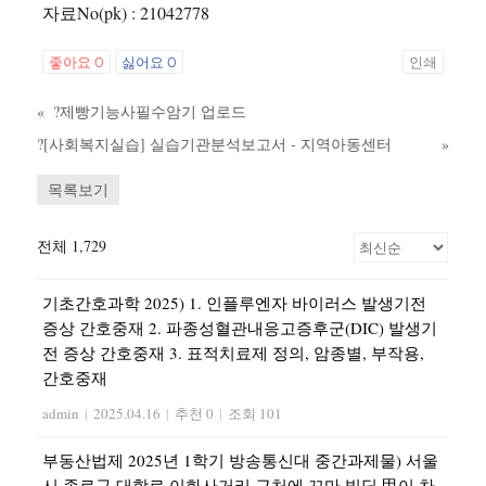
자료No(pk) : 21042778
좋아요
0
싫어요
0
인쇄
«
?제빵기능사필수암기 업로드
?[사회복지실습] 실습기관분석보고서 - 지역아동센터
»
목록보기
전체 1,729
기초간호과학 2025) 1. 인플루엔자 바이러스 발생기전
증상 간호중재 2. 파종성혈관내응고증후군(DIC) 발생기
전 증상 간호중재 3. 표적치료제 정의, 암종별, 부작용,
간호중재
admin
|
2025.04.16
|
추천 0
|
조회 101
부동산법제 2025년 1학기 방송통신대 중간과제물) 서울
시 종로구 대학로 이화사거리 근처에 꼬마 빌딩 甲이 차