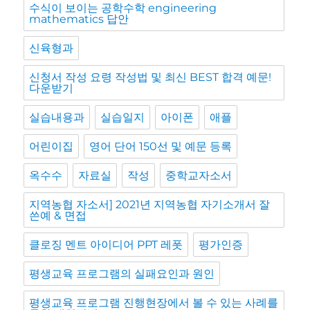
수식이 보이는 공학수학 engineering
mathematics 답안
신육형과
신청서 작성 요령 작성법 및 최신 BEST 합격 예문!
다운받기
실습내용과
실습일지
아이폰
애플
어린이집
영어 단어 150선 및 예문 등록
옥수수
자료실
작성
중학교자소서
지역농협 자소서] 2021년 지역농협 자기소개서 잘
쓴예 & 면접
클로징 멘트 아이디어 PPT 레폿
평가인증
평생교육 프로그램의 실패요인과 원인
평생교육 프로그램 진행현장에서 볼 수 있는 사례를