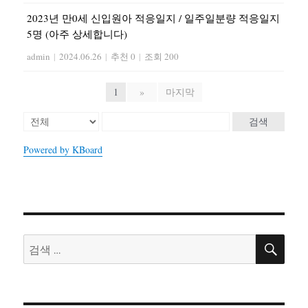
2023년 만0세 신입원아 적응일지 / 일주일분량 적응일지
5명 (아주 상세합니다)
admin
|
2024.06.26
|
추천 0
|
조회 200
1
»
마지막
검색
Powered by KBoard
검
검
색
색: