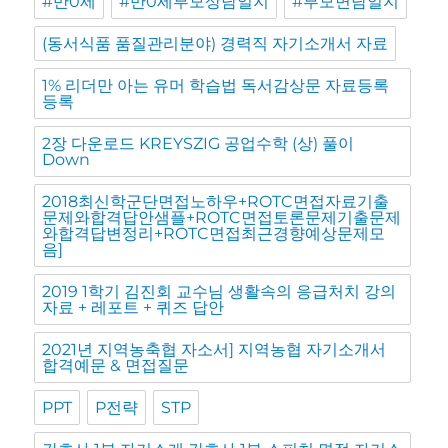
#만0세
#만0세부모상담일지
#부모면담일지
(동서식품 품질관리분야) 경력직 자기소개서 자료
1% 리더만 아는 유머 학습법 독서감상문 자료등록
등록
2장 다운로드 KREYSZIG 공업수학 (상) 풀이
Down
2018최신학군단면접노하우+ROTC면접자료기출
문제와합격답안샘플+ROTC면접토론문제기출문제
와합격답변정리+ROTC면접최근경향예상문제모
음]
2019 1학기 김진회 교수님 생활속의 응급처치 강의
자료 + 레포트 + 퀴즈 답안
2021년 지역농축협 자소서] 지역농협 자기소개서
합격예문 & 면접질문
PPT
P전략
STP