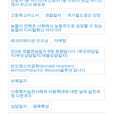
간호사 1분 자기소개 간호사 1분 스피치 면접 자기소
개서 자소서 레포트
고등학교자소서
관찰일지
국가철도공단 인턴
농협이 언택트 사회에서 능동적으로 성장할 수 있는
농협의 디지털혁신 아이디어
레크리에이션 오프닝
마케팅
만2세 개별면담일지 8명 분량입니다. (부모면담일
지/부모상담일지/개별상담일지)
반도체소자공학(donald neamen)
semicomductor devices솔루션 입니다
보육일지
사회복지실천사례와 아동학대에 대한 실제 실천과
정 다운로드
상담일지
생육특성