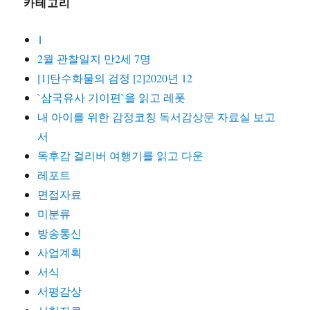
카테고리
1
2월 관찰일지 만2세 7명
[1]탄수화물의 검정 [2]2020년 12
`삼국유사 기이편`을 읽고 레폿
내 아이를 위한 감정코칭 독서감상문 자료실 보고
서
독후감 걸리버 여행기를 읽고 다운
레포트
면접자료
미분류
방송통신
사업계획
서식
서평감상