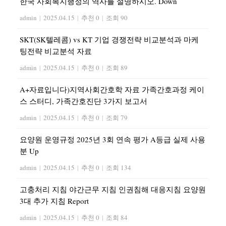
한국 사회복지행정의 역사를 설명하시오. Down
admin
|
2025.04.15
|
추천 0
|
조회 90
SKT(SK텔레콤) vs KT 기업 경쟁전략 비교분석과 마케
팅전략 비교분석 자료
admin
|
2025.04.15
|
추천 0
|
조회 89
A+자료입니다)지역사회간호학 자료 가족간호과정 케이
스 스터디, 가족간호진단 3가지 보고서
admin
|
2025.04.15
|
추천 0
|
조회 79
요양원 운영규정 2025년 3회 연속 평가 A등급 실제 사용
분 Up
admin
|
2025.04.15
|
추천 0
|
조회 134
고충처리 지침 야간근무 지침 인권침해 대응지침 요양원
3대 추가 지침 Report
admin
|
2025.04.15
|
추천 0
|
조회 84