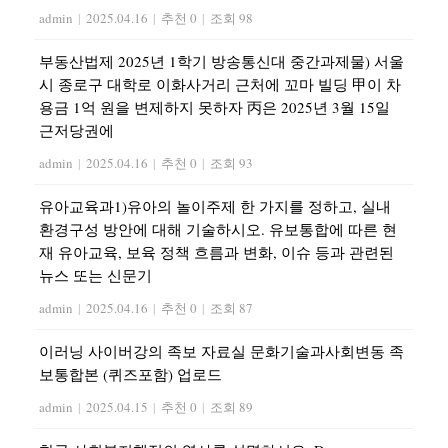
admin
|
2025.04.16
|
추천 0
|
조회 98
부동산법제 2025년 1학기 방송통신대 중간과제물) 서울
시 종로구 대학로 이화사거리 근처에 꼬마 빌딩 甲이 차
용금 1억 원을 변제하지 못하자 丙은 2025년 3월 15일
근저당권에
admin
|
2025.04.16
|
추천 0
|
조회 93
유아교육과1)유아의 놀이주제 한 가지를 정하고, 실내
환경구성 방안에 대해 기술하시오. 유보통합에 따른 현
재 유아교육, 보육 정책 흐름과 변화, 이슈 등과 관련된
뉴스 또는 신문기
admin
|
2025.04.16
|
추천 0
|
조회 87
이러닝 사이버강의 족보 자료실 문화기술과사회변동 족
보통합본 (퀴즈포함) 업로드
admin
|
2025.04.15
|
추천 0
|
조회 89