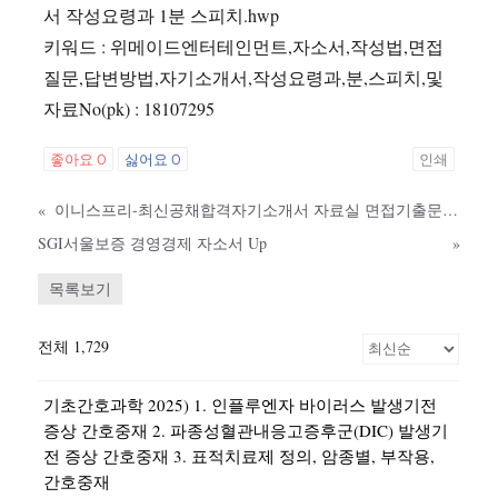
서 작성요령과 1분 스피치.hwp
키워드 : 위메이드엔터테인먼트,자소서,작성법,면접
질문,답변방법,자기소개서,작성요령과,분,스피치,및
자료No(pk) : 18107295
좋아요
0
싫어요
0
인쇄
«
이니스프리-최신공채합격자기소개서 자료실 면접기출문제,이니스프리자소서,아모레퍼시픽그룹자기소개서,이니스프리합격자소서,합격자기소개서 레포트
SGI서울보증 경영경제 자소서 Up
»
목록보기
전체 1,729
기초간호과학 2025) 1. 인플루엔자 바이러스 발생기전
증상 간호중재 2. 파종성혈관내응고증후군(DIC) 발생기
전 증상 간호중재 3. 표적치료제 정의, 암종별, 부작용,
간호중재