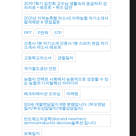
2019 1학기 김진회 교수님 생활속의 응급처치 강
의자료 + 레포트 + 퀴즈 답안
2021년 지역농축협 자소서] 지역농협 자기소개서
합격예문 & 면접질문
PPT
P전략
STP
간호사 1분 자기소개 간호사 1분 스피치 면접 자기
소개서 자소서 레포트
고등학교자소서
관찰일지
국가철도공단 인턴
농협이 언택트 사회에서 능동적으로 성장할 수 있
는 농협의 디지털혁신 아이디어
레크리에이션 오프닝
마케팅
만2세 개별면담일지 8명 분량입니다. (부모면담
일지/부모상담일지/개별상담일지)
반도체소자공학(donald neamen)
semicomductor devices솔루션 입니다
보육일지