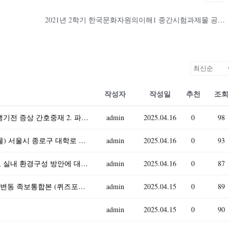
2021년 2학기 한국문화자원의이해1 중간시험과제물 공통(다음 빈칸에 들어갈 단어는 ?)
작성자
작성일
추천
조회
기초간호과학 2025) 1. 인플루엔자 바이러스 발생기전 증상 간호중재 2. 파종성혈관내응고증후군(DIC) 발생기전 증상 간호중재 3. 표적치료제 정의, 암종별, 부작용, 간호중재
admin
2025.04.16
0
98
부동산법제 2025년 1학기 방송통신대 중간과제물) 서울시 종로구 대학로 이화사거리 근처에 꼬마 빌딩 甲이 차용금 1억 원을 변제하지 못하자 丙은 2025년 3월 15일 근저당권에
admin
2025.04.16
0
93
유아교육과1)유아의 놀이주제 한 가지를 정하고, 실내 환경구성 방안에 대해 기술하시오. 유보통합에 따른 현재 유아교육, 보육 정책 흐름과 변화, 이슈 등과 관련된 뉴스 또는 신문기
admin
2025.04.16
0
87
이러닝 사이버강의 족보 자료실 문화기술과사회변동 족보통합본 (퀴즈포함) 업로드
admin
2025.04.15
0
89
admin
2025.04.15
0
90