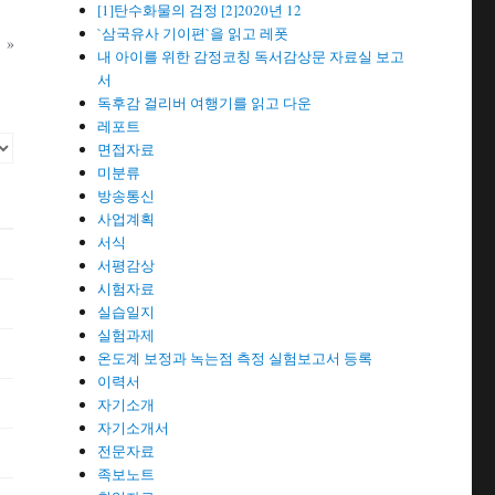
[1]탄수화물의 검정 [2]2020년 12
`삼국유사 기이편`을 읽고 레폿
»
내 아이를 위한 감정코칭 독서감상문 자료실 보고
서
독후감 걸리버 여행기를 읽고 다운
레포트
면접자료
미분류
방송통신
사업계획
서식
서평감상
시험자료
실습일지
실험과제
온도계 보정과 녹는점 측정 실험보고서 등록
이력서
자기소개
자기소개서
전문자료
족보노트