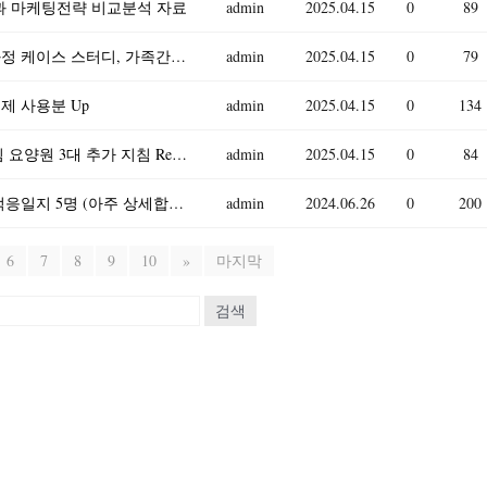
분석과 마케팅전략 비교분석 자료
admin
2025.04.15
0
89
A+자료입니다)지역사회간호학 자료 가족간호과정 케이스 스터디, 가족간호진단 3가지 보고서
admin
2025.04.15
0
79
실제 사용분 Up
admin
2025.04.15
0
134
고충처리 지침 야간근무 지침 인권침해 대응지침 요양원 3대 추가 지침 Report
admin
2025.04.15
0
84
2023년 만0세 신입원아 적응일지 / 일주일분량 적응일지 5명 (아주 상세합니다)
admin
2024.06.26
0
200
6
7
8
9
10
»
마지막
검색