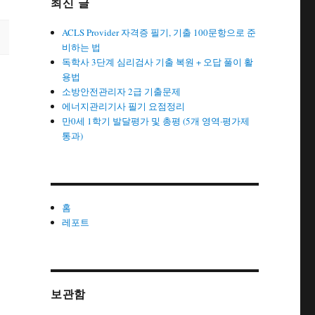
최신 글
ACLS Provider 자격증 필기, 기출 100문항으로 준
비하는 법
독학사 3단계 심리검사 기출 복원 + 오답 풀이 활
용법
소방안전관리자 2급 기출문제
에너지관리기사 필기 요점정리
만0세 1학기 발달평가 및 총평 (5개 영역·평가제
통과)
홈
레포트
보관함