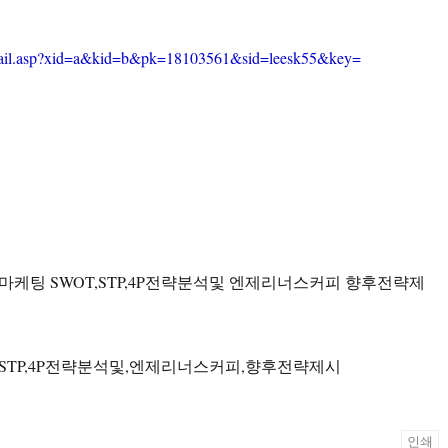
etail.asp?xid=a&kid=b&pk=18103561&sid=leesk55&key=
마케팅 SWOT,STP,4P전략분석및 엔제리너스커피 향후전략제
,STP,4P전략분석및,엔제리너스커피,향후전략제시
인쇄