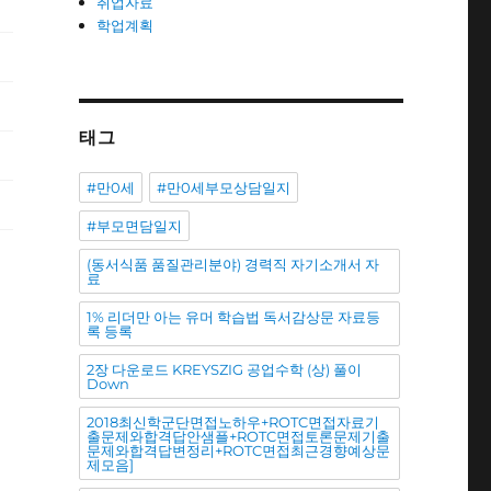
취업자료
학업계획
태그
#만0세
#만0세부모상담일지
#부모면담일지
(동서식품 품질관리분야) 경력직 자기소개서 자
료
1% 리더만 아는 유머 학습법 독서감상문 자료등
록 등록
2장 다운로드 KREYSZIG 공업수학 (상) 풀이
Down
2018최신학군단면접노하우+ROTC면접자료기
출문제와합격답안샘플+ROTC면접토론문제기출
문제와합격답변정리+ROTC면접최근경향예상문
제모음]