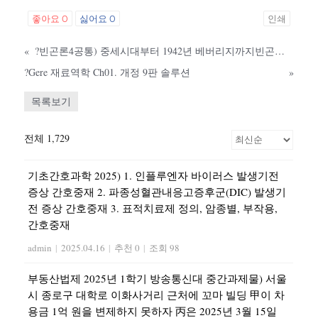
좋아요
0
싫어요
0
인쇄
«
?빈곤론4공통) 중세시대부터 1942년 베버리지까지빈곤의 관점과 복지역사를 설명하고 사회적 배제 개념과 특성 원인과 결과에 대해 논하시오0k 경제 빈곤론 4공통
?Gere 재료역학 Ch01. 개정 9판 솔루션
»
목록보기
전체 1,729
기초간호과학 2025) 1. 인플루엔자 바이러스 발생기전
증상 간호중재 2. 파종성혈관내응고증후군(DIC) 발생기
전 증상 간호중재 3. 표적치료제 정의, 암종별, 부작용,
간호중재
admin
|
2025.04.16
|
추천 0
|
조회 98
부동산법제 2025년 1학기 방송통신대 중간과제물) 서울
시 종로구 대학로 이화사거리 근처에 꼬마 빌딩 甲이 차
용금 1억 원을 변제하지 못하자 丙은 2025년 3월 15일