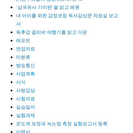
`삼국유사 기이편`을 읽고 레폿
내 아이를 위한 감정코칭 독서감상문 자료실 보고
서
독후감 걸리버 여행기를 읽고 다운
레포트
면접자료
미분류
방송통신
사업계획
서식
서평감상
시험자료
실습일지
실험과제
온도계 보정과 녹는점 측정 실험보고서 등록
이력서