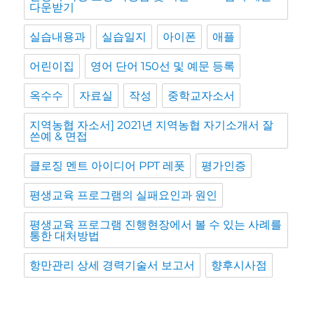
다운받기
실습내용과
실습일지
아이폰
애플
어린이집
영어 단어 150선 및 예문 등록
옥수수
자료실
작성
중학교자소서
지역농협 자소서] 2021년 지역농협 자기소개서 잘
쓴예 & 면접
클로징 멘트 아이디어 PPT 레폿
평가인증
평생교육 프로그램의 실패요인과 원인
평생교육 프로그램 진행현장에서 볼 수 있는 사례를
통한 대처방법
항만관리 상세 경력기술서 보고서
향후시사점