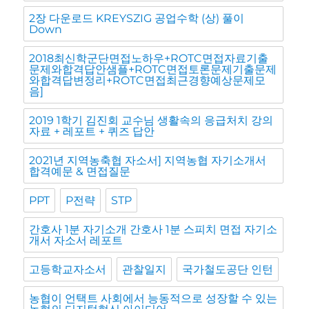
2장 다운로드 KREYSZIG 공업수학 (상) 풀이
Down
2018최신학군단면접노하우+ROTC면접자료기출
문제와합격답안샘플+ROTC면접토론문제기출문제
와합격답변정리+ROTC면접최근경향예상문제모
음]
2019 1학기 김진회 교수님 생활속의 응급처치 강의
자료 + 레포트 + 퀴즈 답안
2021년 지역농축협 자소서] 지역농협 자기소개서
합격예문 & 면접질문
PPT
P전략
STP
간호사 1분 자기소개 간호사 1분 스피치 면접 자기소
개서 자소서 레포트
고등학교자소서
관찰일지
국가철도공단 인턴
농협이 언택트 사회에서 능동적으로 성장할 수 있는