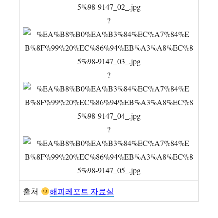
?
?
?
출처
해피레포트 자료실