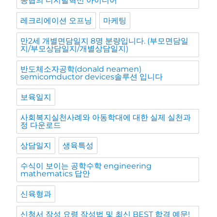
농협의 디지털혁신 아이디어
레크리에이션 오프닝
마케팅
만2세 개별면담일지 8명 분량입니다. (부모면담일
지/부모상담일지/개별상담일지)
반도체소자공학(donald neamen)
semicomductor devices솔루션 입니다
보육일지
사회복지실천사례와 아동학대에 대한 실제 실천과
정 다운로드
상담일지
생육특성
수식이 보이는 공학수학 engineering
mathematics 답안
신육형과
신청서 작성 요령 작성법 및 최신 BEST 합격 예문!