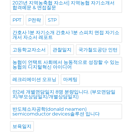
2021년 지역농축협 자소서] 지역농협 자기소개서
합격예문 & 면접질문
PPT
P전략
STP
간호사 1분 자기소개 간호사 1분 스피치 면접 자기소
개서 자소서 레포트
고등학교자소서
관찰일지
국가철도공단 인턴
농협이 언택트 사회에서 능동적으로 성장할 수 있는
농협의 디지털혁신 아이디어
레크리에이션 오프닝
마케팅
만2세 개별면담일지 8명 분량입니다. (부모면담일
지/부모상담일지/개별상담일지)
반도체소자공학(donald neamen)
semicomductor devices솔루션 입니다
보육일지