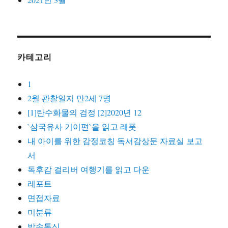
카테고리
1
2월 관찰일지 만2세 7명
[1]탄수화물의 검정 [2]2020년 12
`삼국유사 기이편`을 읽고 레폿
내 아이를 위한 감정코칭 독서감상문 자료실 보고
서
독후감 걸리버 여행기를 읽고 다운
레포트
면접자료
미분류
방송통신