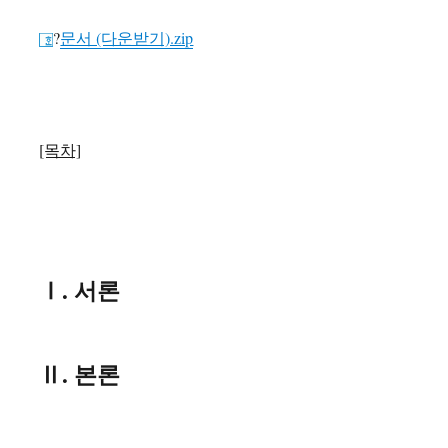
?
문서 (다운받기).zip
[목차]
Ⅰ. 서론
Ⅱ. 본론