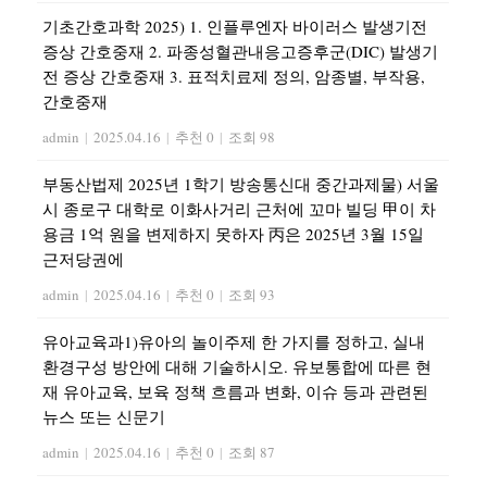
기초간호과학 2025) 1. 인플루엔자 바이러스 발생기전
증상 간호중재 2. 파종성혈관내응고증후군(DIC) 발생기
전 증상 간호중재 3. 표적치료제 정의, 암종별, 부작용,
간호중재
admin
|
2025.04.16
|
추천 0
|
조회 98
부동산법제 2025년 1학기 방송통신대 중간과제물) 서울
시 종로구 대학로 이화사거리 근처에 꼬마 빌딩 甲이 차
용금 1억 원을 변제하지 못하자 丙은 2025년 3월 15일
근저당권에
admin
|
2025.04.16
|
추천 0
|
조회 93
유아교육과1)유아의 놀이주제 한 가지를 정하고, 실내
환경구성 방안에 대해 기술하시오. 유보통합에 따른 현
재 유아교육, 보육 정책 흐름과 변화, 이슈 등과 관련된
뉴스 또는 신문기
admin
|
2025.04.16
|
추천 0
|
조회 87