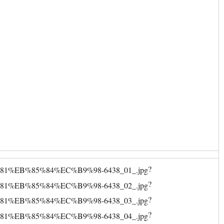
?
?
?
?