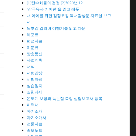
[1]탄수화물의 검정 [2]2020년 12
`삼국유사 기이편`을 읽고 레폿
내 아이를 위한 감정코칭 독서감상문 자료실 보고
서
독후감 걸리버 여행기를 읽고 다운
레포트
면접자료
미분류
방송통신
사업계획
서식
서평감상
시험자료
실습일지
실험과제
온도계 보정과 녹는점 측정 실험보고서 등록
이력서
자기소개
자기소개서
전문자료
족보노트