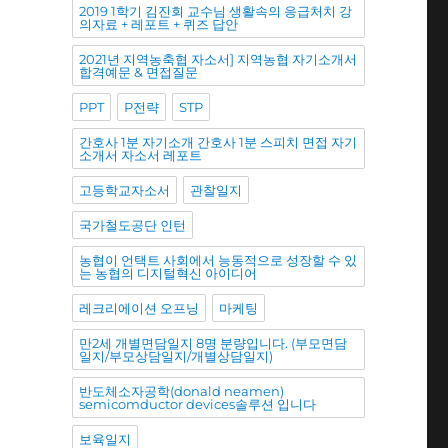
2019 1학기 김진회 교수님 생활속의 응급처치 강
의자료 + 레포트 + 퀴즈 답안
2021년 지역농축협 자소서] 지역농협 자기소개서
합격예문 & 면접질문
PPT
P전략
STP
간호사 1분 자기소개 간호사 1분 스피치 면접 자기
소개서 자소서 레포트
고등학교자소서
관찰일지
국가철도공단 인턴
농협이 언택트 사회에서 능동적으로 성장할 수 있
는 농협의 디지털혁신 아이디어
레크리에이션 오프닝
마케팅
만2세 개별면담일지 8명 분량입니다. (부모면담
일지/부모상담일지/개별상담일지)
반도체소자공학(donald neamen)
semicomductor devices솔루션 입니다
보육일지