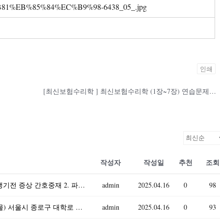
인쇄
[최신보험수리학 ] 최신보험수리학 (1장~7장) 연습문제풀이
작성자
작성일
추천
조회
기초간호과학 2025) 1. 인플루엔자 바이러스 발생기전 증상 간호중재 2. 파종성혈관내응고증후군(DIC) 발생기전 증상 간호중재 3. 표적치료제 정의, 암종별, 부작용, 간호중재
admin
2025.04.16
0
98
부동산법제 2025년 1학기 방송통신대 중간과제물) 서울시 종로구 대학로 이화사거리 근처에 꼬마 빌딩 甲이 차용금 1억 원을 변제하지 못하자 丙은 2025년 3월 15일 근저당권에
admin
2025.04.16
0
93