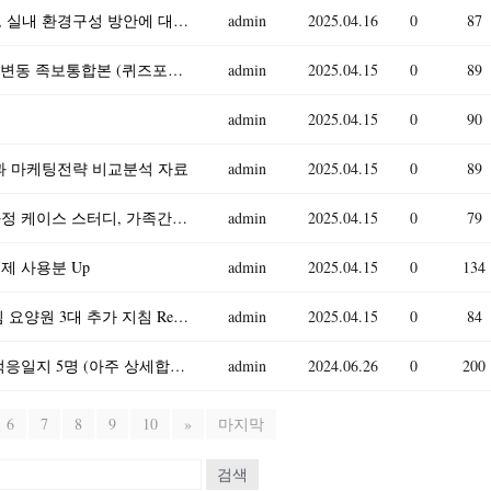
유아교육과1)유아의 놀이주제 한 가지를 정하고, 실내 환경구성 방안에 대해 기술하시오. 유보통합에 따른 현재 유아교육, 보육 정책 흐름과 변화, 이슈 등과 관련된 뉴스 또는 신문기
admin
2025.04.16
0
87
이러닝 사이버강의 족보 자료실 문화기술과사회변동 족보통합본 (퀴즈포함) 업로드
admin
2025.04.15
0
89
admin
2025.04.15
0
90
분석과 마케팅전략 비교분석 자료
admin
2025.04.15
0
89
A+자료입니다)지역사회간호학 자료 가족간호과정 케이스 스터디, 가족간호진단 3가지 보고서
admin
2025.04.15
0
79
실제 사용분 Up
admin
2025.04.15
0
134
고충처리 지침 야간근무 지침 인권침해 대응지침 요양원 3대 추가 지침 Report
admin
2025.04.15
0
84
2023년 만0세 신입원아 적응일지 / 일주일분량 적응일지 5명 (아주 상세합니다)
admin
2024.06.26
0
200
6
7
8
9
10
»
마지막
검색