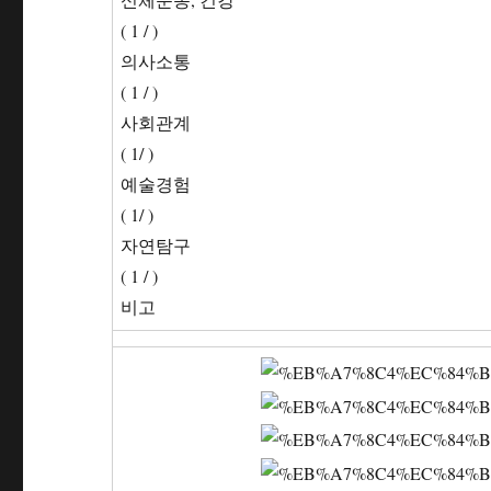
( 1 / )
의사소통
( 1 / )
사회관계
( 1/ )
예술경험
( 1/ )
자연탐구
( 1 / )
비고