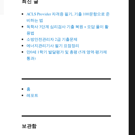
최신 글
ACLS Provider 자격증 필기, 기출 100문항으로 준
비하는 법
독학사 3단계 심리검사 기출 복원 + 오답 풀이 활
용법
소방안전관리자 2급 기출문제
에너지관리기사 필기 요점정리
만0세 1학기 발달평가 및 총평 (5개 영역·평가제
통과)
홈
레포트
보관함