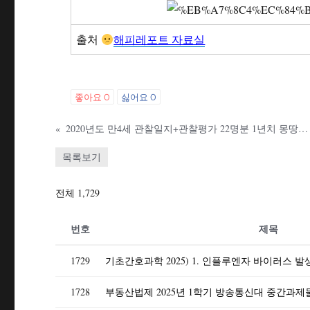
출처
해피레포트 자료실
좋아요
0
싫어요
0
«
2020년도 만4세 관찰일지+관찰평가 22명분 1년치 몽땅입니다.
목록보기
전체 1,729
번호
제목
1729
1728