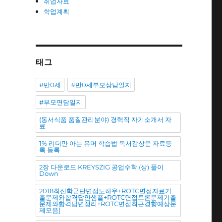
취업자료
학업계획
태그
#만0세
#만0세부모상담일지
#부모면담일지
(동서식품 품질관리분야) 경력직 자기소개서 자
료
1% 리더만 아는 유머 학습법 독서감상문 자료등
록 등록
2장 다운로드 KREYSZIG 공업수학 (상) 풀이
Down
2018최신학군단면접노하우+ROTC면접자료기
출문제와합격답안샘플+ROTC면접토론문제기출
문제와합격답변정리+ROTC면접최근경향예상문
제모음]