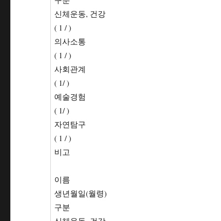
신체운동, 건강
( 1 / )
의사소통
( 1 / )
사회관계
( 1/ )
예술경험
( 1/ )
자연탐구
( 1 / )
비고
이름
생년월일(월령)
구분
신체운동, 건강