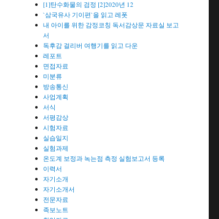
[1]탄수화물의 검정 [2]2020년 12
`삼국유사 기이편`을 읽고 레폿
내 아이를 위한 감정코칭 독서감상문 자료실 보고
서
독후감 걸리버 여행기를 읽고 다운
레포트
면접자료
미분류
방송통신
사업계획
서식
서평감상
시험자료
실습일지
실험과제
온도계 보정과 녹는점 측정 실험보고서 등록
이력서
자기소개
자기소개서
전문자료
족보노트