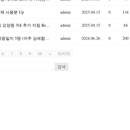
실제 사용분 Up
admin
2025.04.15
0
134
고충처리 지침 야간근무 지침 인권침해 대응지침 요양원 3대 추가 지침 Report
admin
2025.04.15
0
84
2023년 만0세 신입원아 적응일지 / 일주일분량 적응일지 5명 (아주 상세합니다)
admin
2024.06.26
0
200
6
7
8
9
10
»
마지막
검색