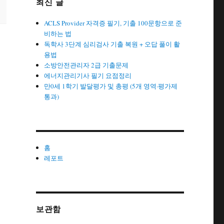
최신 글
ACLS Provider 자격증 필기, 기출 100문항으로 준
비하는 법
독학사 3단계 심리검사 기출 복원 + 오답 풀이 활
용법
소방안전관리자 2급 기출문제
에너지관리기사 필기 요점정리
만0세 1학기 발달평가 및 총평 (5개 영역·평가제
통과)
홈
레포트
보관함