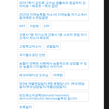
2019 1학기 김진회 교수님 생활속의 응급처치 강
의자료 + 레포트 + 퀴즈 답안
2021년 지역농축협 자소서] 지역농협 자기소개서
합격예문 & 면접질문
PPT
P전략
STP
간호사 1분 자기소개 간호사 1분 스피치 면접 자기
소개서 자소서 레포트
고등학교자소서
관찰일지
국가철도공단 인턴
농협이 언택트 사회에서 능동적으로 성장할 수 있
는 농협의 디지털혁신 아이디어
레크리에이션 오프닝
마케팅
만2세 개별면담일지 8명 분량입니다. (부모면담
일지/부모상담일지/개별상담일지)
반도체소자공학(donald neamen)
semicomductor devices솔루션 입니다
보육일지