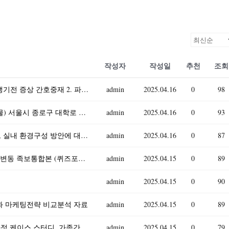
작성자
작성일
추천
조회
기초간호과학 2025) 1. 인플루엔자 바이러스 발생기전 증상 간호중재 2. 파종성혈관내응고증후군(DIC) 발생기전 증상 간호중재 3. 표적치료제 정의, 암종별, 부작용, 간호중재
admin
2025.04.16
0
98
부동산법제 2025년 1학기 방송통신대 중간과제물) 서울시 종로구 대학로 이화사거리 근처에 꼬마 빌딩 甲이 차용금 1억 원을 변제하지 못하자 丙은 2025년 3월 15일 근저당권에
admin
2025.04.16
0
93
유아교육과1)유아의 놀이주제 한 가지를 정하고, 실내 환경구성 방안에 대해 기술하시오. 유보통합에 따른 현재 유아교육, 보육 정책 흐름과 변화, 이슈 등과 관련된 뉴스 또는 신문기
admin
2025.04.16
0
87
이러닝 사이버강의 족보 자료실 문화기술과사회변동 족보통합본 (퀴즈포함) 업로드
admin
2025.04.15
0
89
admin
2025.04.15
0
90
분석과 마케팅전략 비교분석 자료
admin
2025.04.15
0
89
A+자료입니다)지역사회간호학 자료 가족간호과정 케이스 스터디, 가족간호진단 3가지 보고서
admin
2025.04.15
0
79