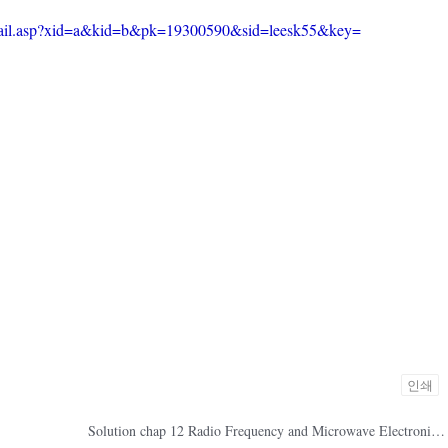
etail.asp?xid=a&kid=b&pk=19300590&sid=leesk55&key=
인쇄
Solution chap 12 Radio Frequency and Microwave Electronics / RF 및 마이크로웨이브 전자 / 박효달 다운