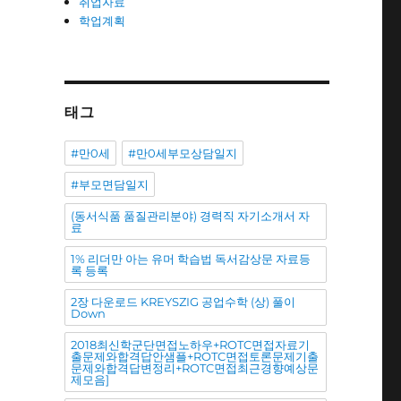
취업자료
학업계획
태그
#만0세
#만0세부모상담일지
#부모면담일지
(동서식품 품질관리분야) 경력직 자기소개서 자
료
1% 리더만 아는 유머 학습법 독서감상문 자료등
록 등록
2장 다운로드 KREYSZIG 공업수학 (상) 풀이
Down
2018최신학군단면접노하우+ROTC면접자료기
출문제와합격답안샘플+ROTC면접토론문제기출
문제와합격답변정리+ROTC면접최근경향예상문
제모음]