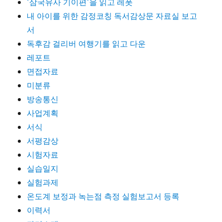
`삼국유사 기이편`을 읽고 레폿
내 아이를 위한 감정코칭 독서감상문 자료실 보고
서
독후감 걸리버 여행기를 읽고 다운
레포트
면접자료
미분류
방송통신
사업계획
서식
서평감상
시험자료
실습일지
실험과제
온도계 보정과 녹는점 측정 실험보고서 등록
이력서