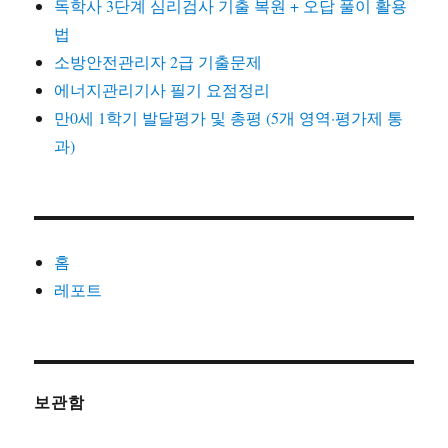
독학사 3단계 심리검사 기출 복원 + 오답 풀이 활용
법
소방안전관리자 2급 기출문제
에너지관리기사 필기 요점정리
만0세 1학기 발달평가 및 총평 (5개 영역·평가제 통
과)
홈
레포트
보관함