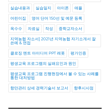
실습내용과
실습일지
아이폰
애플
어린이집
영어 단어 150선 및 예문 등록
옥수수
자료실
작성
중학교자소서
지역농협 자소서] 2021년 지역농협 자기소개서 잘
쓴예 & 면접
클로징 멘트 아이디어 PPT 레폿
평가인증
평생교육 프로그램의 실패요인과 원인
평생교육 프로그램 진행현장에서 볼 수 있는 사례를
통한 대처방법
항만관리 상세 경력기술서 보고서
향후시사점