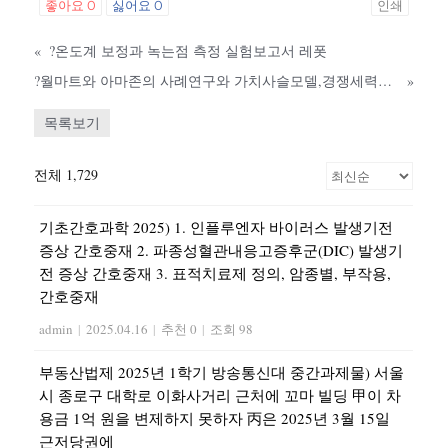
좋아요
0
싫어요
0
인쇄
«
?온도계 보정과 녹는점 측정 실험보고서 레폿
?월마트와 아마존의 사례연구와 가치사슬모델,경쟁세력모델,성공에 기여한 요인 및 비즈니스 모델 비교분석 Down
»
목록보기
전체 1,729
기초간호과학 2025) 1. 인플루엔자 바이러스 발생기전
증상 간호중재 2. 파종성혈관내응고증후군(DIC) 발생기
전 증상 간호중재 3. 표적치료제 정의, 암종별, 부작용,
간호중재
admin
|
2025.04.16
|
추천 0
|
조회 98
부동산법제 2025년 1학기 방송통신대 중간과제물) 서울
시 종로구 대학로 이화사거리 근처에 꼬마 빌딩 甲이 차
용금 1억 원을 변제하지 못하자 丙은 2025년 3월 15일
근저당권에