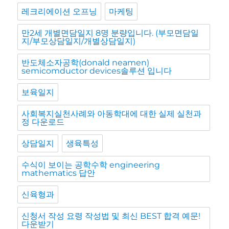
레크리에이션 오프닝
마케팅
만2세 개별면담일지 8명 분량입니다. (부모면담일
지/부모상담일지/개별상담일지)
반도체소자공학(donald neamen)
semicomductor devices솔루션 입니다
보육일지
사회복지실천사례와 아동학대에 대한 실제 실천과
정 다운로드
상담일지
생육특성
수식이 보이는 공학수학 engineering
mathematics 답안
신육형과
신청서 작성 요령 작성법 및 최신 BEST 합격 예문!
다운받기