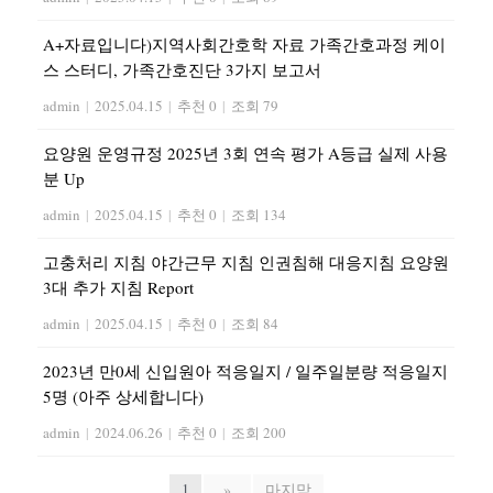
A+자료입니다)지역사회간호학 자료 가족간호과정 케이
스 스터디, 가족간호진단 3가지 보고서
admin
|
2025.04.15
|
추천 0
|
조회 79
요양원 운영규정 2025년 3회 연속 평가 A등급 실제 사용
분 Up
admin
|
2025.04.15
|
추천 0
|
조회 134
고충처리 지침 야간근무 지침 인권침해 대응지침 요양원
3대 추가 지침 Report
admin
|
2025.04.15
|
추천 0
|
조회 84
2023년 만0세 신입원아 적응일지 / 일주일분량 적응일지
5명 (아주 상세합니다)
admin
|
2024.06.26
|
추천 0
|
조회 200
1
»
마지막