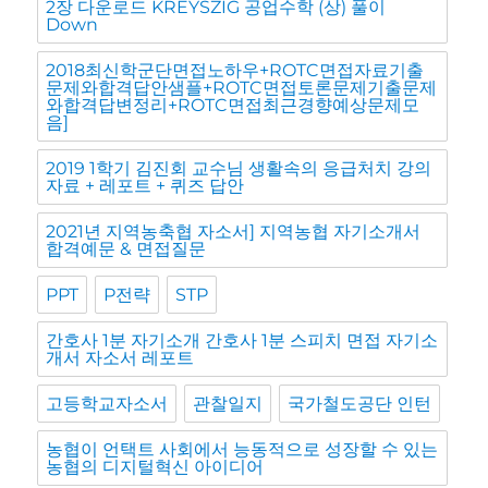
2장 다운로드 KREYSZIG 공업수학 (상) 풀이
Down
2018최신학군단면접노하우+ROTC면접자료기출
문제와합격답안샘플+ROTC면접토론문제기출문제
와합격답변정리+ROTC면접최근경향예상문제모
음]
2019 1학기 김진회 교수님 생활속의 응급처치 강의
자료 + 레포트 + 퀴즈 답안
2021년 지역농축협 자소서] 지역농협 자기소개서
합격예문 & 면접질문
PPT
P전략
STP
간호사 1분 자기소개 간호사 1분 스피치 면접 자기소
개서 자소서 레포트
고등학교자소서
관찰일지
국가철도공단 인턴
농협이 언택트 사회에서 능동적으로 성장할 수 있는
농협의 디지털혁신 아이디어