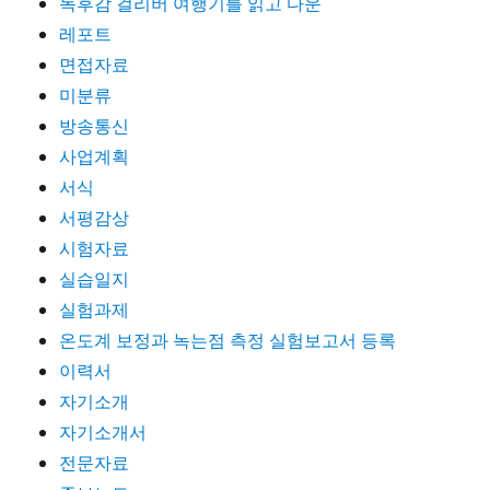
독후감 걸리버 여행기를 읽고 다운
레포트
면접자료
미분류
방송통신
사업계획
서식
서평감상
시험자료
실습일지
실험과제
온도계 보정과 녹는점 측정 실험보고서 등록
이력서
자기소개
자기소개서
전문자료