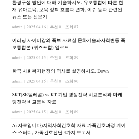
환경구성 방안에 대해 기술하시오. 유보통합에 따른 현
재 유아교육, 보육 정책 흐름과 변화, 이슈 등과 관련된
뉴스 또는 신문기
admin
|
2025.04.16
|
추천 0
|
조회 87
이러닝 사이버강의 족보 자료실 문화기술과사회변동 족
보통합본 (퀴즈포함) 업로드
admin
|
2025.04.15
|
추천 0
|
조회 89
한국 사회복지행정의 역사를 설명하시오. Down
admin
|
2025.04.15
|
추천 0
|
조회 90
SKT(SK텔레콤) vs KT 기업 경쟁전략 비교분석과 마케
팅전략 비교분석 자료
admin
|
2025.04.15
|
추천 0
|
조회 89
A+자료입니다)지역사회간호학 자료 가족간호과정 케이
스 스터디, 가족간호진단 3가지 보고서