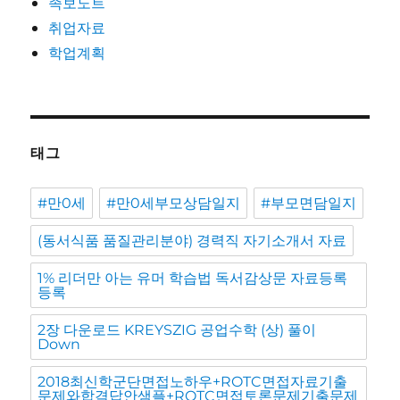
족보노트
취업자료
학업계획
태그
#만0세
#만0세부모상담일지
#부모면담일지
(동서식품 품질관리분야) 경력직 자기소개서 자료
1% 리더만 아는 유머 학습법 독서감상문 자료등록
등록
2장 다운로드 KREYSZIG 공업수학 (상) 풀이
Down
2018최신학군단면접노하우+ROTC면접자료기출
문제와합격답안샘플+ROTC면접토론문제기출문제