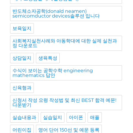
반도체소자공학(donald neamen)
semicomductor devices솔루션 입니다
보육일지
사회복지실천사례와 아동학대에 대한 실제 실천과
정 다운로드
상담일지
생육특성
수식이 보이는 공학수학 engineering
mathematics 답안
신육형과
신청서 작성 요령 작성법 및 최신 BEST 합격 예문!
다운받기
실습내용과
실습일지
아이폰
애플
어린이집
영어 단어 150선 및 예문 등록