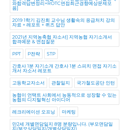
와합격답변정리+ROTC면접최근경향예상문제모
음]
2019 1학기 김진회 교수님 생활속의 응급처치 강의
자료 + 레포트 + 퀴즈 답안
2021년 지역농축협 자소서] 지역농협 자기소개서
합격예문 & 면접질문
PPT
P전략
STP
간호사 1분 자기소개 간호사 1분 스피치 면접 자기소
개서 자소서 레포트
고등학교자소서
관찰일지
국가철도공단 인턴
농협이 언택트 사회에서 능동적으로 성장할 수 있는
농협의 디지털혁신 아이디어
레크리에이션 오프닝
마케팅
만2세 개별면담일지 8명 분량입니다. (부모면담일
지/부모상담일지/개별상담일지)