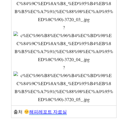
?
?
출처
해피레포트 자료실