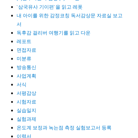
`삼국유사 기이편`을 읽고 레폿
내 아이를 위한 감정코칭 독서감상문 자료실 보고
서
독후감 걸리버 여행기를 읽고 다운
레포트
면접자료
미분류
방송통신
사업계획
서식
서평감상
시험자료
실습일지
실험과제
온도계 보정과 녹는점 측정 실험보고서 등록
이력서