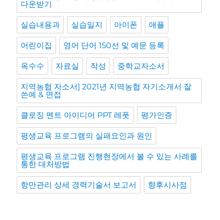
다운받기
실습내용과
실습일지
아이폰
애플
어린이집
영어 단어 150선 및 예문 등록
옥수수
자료실
작성
중학교자소서
지역농협 자소서] 2021년 지역농협 자기소개서 잘
쓴예 & 면접
클로징 멘트 아이디어 PPT 레폿
평가인증
평생교육 프로그램의 실패요인과 원인
평생교육 프로그램 진행현장에서 볼 수 있는 사례를
통한 대처방법
항만관리 상세 경력기술서 보고서
향후시사점