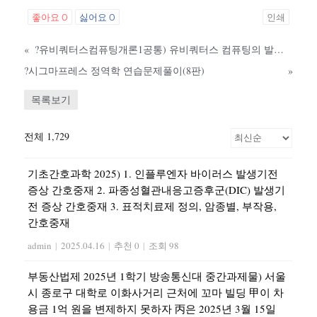
좋아요
0
싫어요
0
인쇄
«
?유비쿼터스컴퓨팅개론1공통) 유비쿼터스 컴퓨팅의 발전 및 확장 방향 설명0k 컴퓨터과학과 유비쿼터스컴퓨팅개론1공통
?시그마프레스 정역학 연습문제풀이(8판)
»
목록보기
전체 1,729
기초간호과학 2025) 1. 인플루엔자 바이러스 발생기전
증상 간호중재 2. 파종성혈관내응고증후군(DIC) 발생기
전 증상 간호중재 3. 표적치료제 정의, 암종별, 부작용,
간호중재
admin
|
2025.04.16
|
추천 0
|
조회 98
부동산법제 2025년 1학기 방송통신대 중간과제물) 서울
시 종로구 대학로 이화사거리 근처에 꼬마 빌딩 甲이 차
용금 1억 원을 변제하지 못하자 丙은 2025년 3월 15일