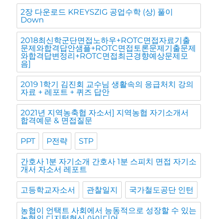
2장 다운로드 KREYSZIG 공업수학 (상) 풀이
Down
2018최신학군단면접노하우+ROTC면접자료기출
문제와합격답안샘플+ROTC면접토론문제기출문제
와합격답변정리+ROTC면접최근경향예상문제모
음]
2019 1학기 김진회 교수님 생활속의 응급처치 강의
자료 + 레포트 + 퀴즈 답안
2021년 지역농축협 자소서] 지역농협 자기소개서
합격예문 & 면접질문
PPT
P전략
STP
간호사 1분 자기소개 간호사 1분 스피치 면접 자기소
개서 자소서 레포트
고등학교자소서
관찰일지
국가철도공단 인턴
농협이 언택트 사회에서 능동적으로 성장할 수 있는
농협의 디지털혁신 아이디어