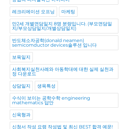
레크리에이션 오프닝
마케팅
만2세 개별면담일지 8명 분량입니다. (부모면담일
지/부모상담일지/개별상담일지)
반도체소자공학(donald neamen)
semicomductor devices솔루션 입니다
보육일지
사회복지실천사례와 아동학대에 대한 실제 실천과
정 다운로드
상담일지
생육특성
수식이 보이는 공학수학 engineering
mathematics 답안
신육형과
신청서 작성 요령 작성법 및 최신 BEST 합격 예문!