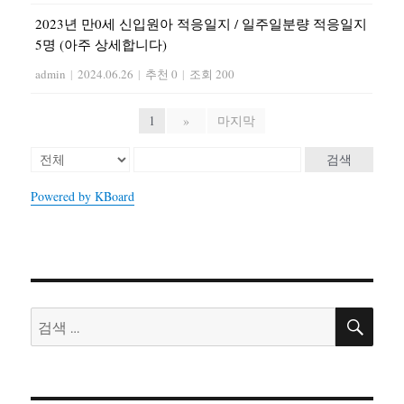
2023년 만0세 신입원아 적응일지 / 일주일분량 적응일지
5명 (아주 상세합니다)
admin
|
2024.06.26
|
추천 0
|
조회 200
1
»
마지막
검색
Powered by KBoard
검
검
색
색: