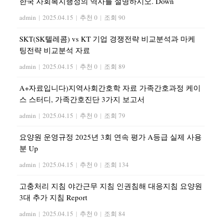
한국 사회복지행정의 역사를 설명하시오. Down
admin
|
2025.04.15
|
추천 0
|
조회 90
SKT(SK텔레콤) vs KT 기업 경쟁전략 비교분석과 마케
팅전략 비교분석 자료
admin
|
2025.04.15
|
추천 0
|
조회 89
A+자료입니다)지역사회간호학 자료 가족간호과정 케이
스 스터디, 가족간호진단 3가지 보고서
admin
|
2025.04.15
|
추천 0
|
조회 79
요양원 운영규정 2025년 3회 연속 평가 A등급 실제 사용
분 Up
admin
|
2025.04.15
|
추천 0
|
조회 134
고충처리 지침 야간근무 지침 인권침해 대응지침 요양원
3대 추가 지침 Report
admin
|
2025.04.15
|
추천 0
|
조회 84