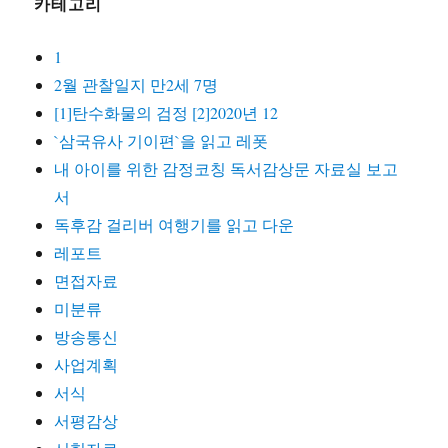
카테고리
1
2월 관찰일지 만2세 7명
[1]탄수화물의 검정 [2]2020년 12
`삼국유사 기이편`을 읽고 레폿
내 아이를 위한 감정코칭 독서감상문 자료실 보고
서
독후감 걸리버 여행기를 읽고 다운
레포트
면접자료
미분류
방송통신
사업계획
서식
서평감상