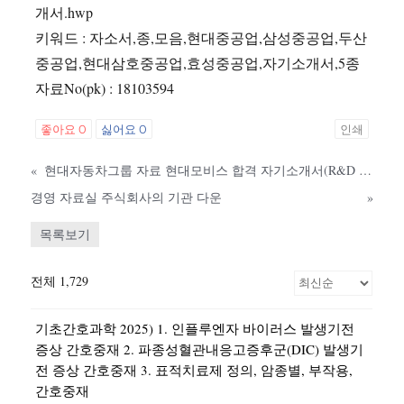
개서.hwp
키워드 : 자소서,종,모음,현대중공업,삼성중공업,두산
중공업,현대삼호중공업,효성중공업,자기소개서,5종
자료No(pk) : 18103594
좋아요
0
싫어요
0
인쇄
«
현대자동차그룹 자료 현대모비스 합격 자기소개서(R&D 연구개발, 2008년 상반기) Report
경영 자료실 주식회사의 기관 다운
»
목록보기
전체 1,729
기초간호과학 2025) 1. 인플루엔자 바이러스 발생기전
증상 간호중재 2. 파종성혈관내응고증후군(DIC) 발생기
전 증상 간호중재 3. 표적치료제 정의, 암종별, 부작용,
간호중재