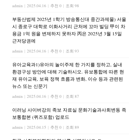
admin
|
2025.04.16
|
추천 0
|
조회 98
부동산법제 2025년 1학기 방송통신대 중간과제물) 서울
시 종로구 대학로 이화사거리 근처에 꼬마 빌딩 甲이 차
용금 1억 원을 변제하지 못하자 丙은 2025년 3월 15일
근저당권에
admin
|
2025.04.16
|
추천 0
|
조회 93
유아교육과1)유아의 놀이주제 한 가지를 정하고, 실내
환경구성 방안에 대해 기술하시오. 유보통합에 따른 현
재 유아교육, 보육 정책 흐름과 변화, 이슈 등과 관련된
뉴스 또는 신문기
admin
|
2025.04.16
|
추천 0
|
조회 87
이러닝 사이버강의 족보 자료실 문화기술과사회변동 족
보통합본 (퀴즈포함) 업로드
admin
|
2025.04.15
|
추천 0
|
조회 89