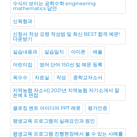
수식이 보이는 공학수학 engineering
mathematics 답안
신육형과
신청서 작성 요령 작성법 및 최신 BEST 합격 예문!
다운받기
실습내용과
실습일지
아이폰
애플
어린이집
영어 단어 150선 및 예문 등록
옥수수
자료실
작성
중학교자소서
지역농협 자소서] 2021년 지역농협 자기소개서 잘
쓴예 & 면접
클로징 멘트 아이디어 PPT 레폿
평가인증
평생교육 프로그램의 실패요인과 원인
평생교육 프로그램 진행현장에서 볼 수 있는 사례를