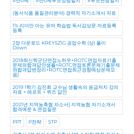
#만0세
#만0세부모상담일지
#부모면담일지
(동서식품 품질관리분야) 경력직 자기소개서 자료
1% 리더만 아는 유머 학습법 독서감상문 자료등록
등록
2장 다운로드 KREYSZIG 공업수학 (상) 풀이
Down
2018최신학군단면접노하우+ROTC면접자료기출
문제와합격답안샘플+ROTC면접토론문제기출문제
와합격답변정리+ROTC면접최근경향예상문제모
음]
2019 1학기 김진회 교수님 생활속의 응급처치 강의
자료 + 레포트 + 퀴즈 답안
2021년 지역농축협 자소서] 지역농협 자기소개서
합격예문 & 면접질문
PPT
P전략
STP