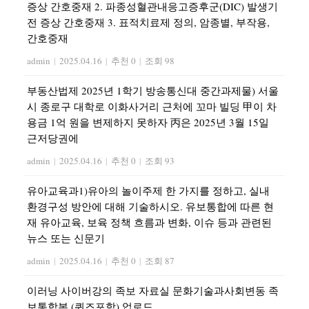
증상 간호중재 2. 파종성혈관내응고증후군(DIC) 발생기
전 증상 간호중재 3. 표적치료제 정의, 암종별, 부작용,
간호중재
admin
|
2025.04.16
|
추천 0
|
조회 98
부동산법제 2025년 1학기 방송통신대 중간과제물) 서울
시 종로구 대학로 이화사거리 근처에 꼬마 빌딩 甲이 차
용금 1억 원을 변제하지 못하자 丙은 2025년 3월 15일
근저당권에
admin
|
2025.04.16
|
추천 0
|
조회 93
유아교육과1)유아의 놀이주제 한 가지를 정하고, 실내
환경구성 방안에 대해 기술하시오. 유보통합에 따른 현
재 유아교육, 보육 정책 흐름과 변화, 이슈 등과 관련된
뉴스 또는 신문기
admin
|
2025.04.16
|
추천 0
|
조회 87
이러닝 사이버강의 족보 자료실 문화기술과사회변동 족
보통합본 (퀴즈포함) 업로드