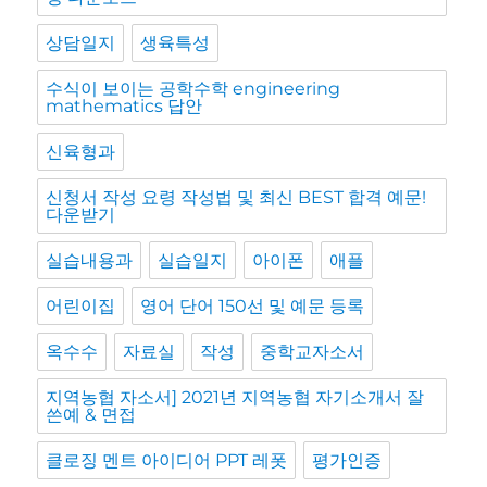
상담일지
생육특성
수식이 보이는 공학수학 engineering
mathematics 답안
신육형과
신청서 작성 요령 작성법 및 최신 BEST 합격 예문!
다운받기
실습내용과
실습일지
아이폰
애플
어린이집
영어 단어 150선 및 예문 등록
옥수수
자료실
작성
중학교자소서
지역농협 자소서] 2021년 지역농협 자기소개서 잘
쓴예 & 면접
클로징 멘트 아이디어 PPT 레폿
평가인증