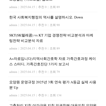
admin
|
2025.04.15
|
추천 0
|
조회 89
한국 사회복지행정의 역사를 설명하시오. Down
admin
|
2025.04.15
|
추천 0
|
조회 90
SKT(SK텔레콤) vs KT 기업 경쟁전략 비교분석과 마케
팅전략 비교분석 자료
admin
|
2025.04.15
|
추천 0
|
조회 89
A+자료입니다)지역사회간호학 자료 가족간호과정 케이
스 스터디, 가족간호진단 3가지 보고서
admin
|
2025.04.15
|
추천 0
|
조회 79
요양원 운영규정 2025년 3회 연속 평가 A등급 실제 사용
분 Up
admin
|
2025.04.15
|
추천 0
|
조회 134
고충처리 지침 야간근무 지침 인권침해 대응지침 요양원