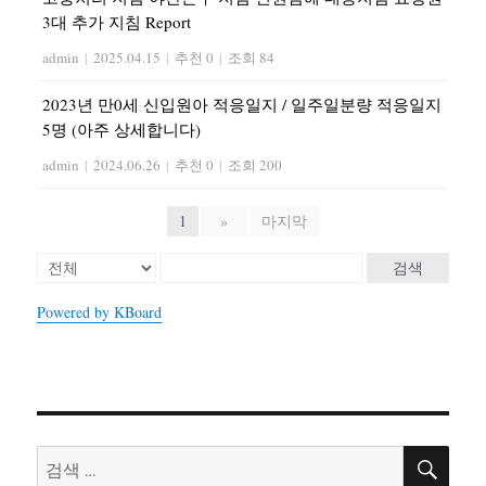
3대 추가 지침 Report
admin
|
2025.04.15
|
추천 0
|
조회 84
2023년 만0세 신입원아 적응일지 / 일주일분량 적응일지
5명 (아주 상세합니다)
admin
|
2024.06.26
|
추천 0
|
조회 200
1
»
마지막
검색
Powered by KBoard
검
검
색