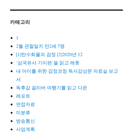
카테고리
1
2월 관찰일지 만2세 7명
[1]탄수화물의 검정 [2]2020년 12
`삼국유사 기이편`을 읽고 레폿
내 아이를 위한 감정코칭 독서감상문 자료실 보고
서
독후감 걸리버 여행기를 읽고 다운
레포트
면접자료
미분류
방송통신
사업계획