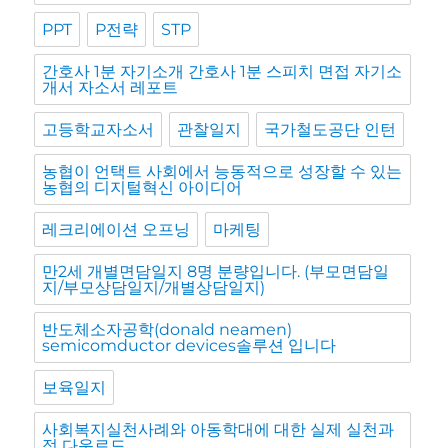
PPT
P전략
STP
간호사 1분 자기소개 간호사 1분 스피치 면접 자기소
개서 자소서 레포트
고등학교자소서
관찰일지
국가철도공단 인턴
농협이 언택트 사회에서 능동적으로 성장할 수 있는
농협의 디지털혁신 아이디어
레크리에이션 오프닝
마케팅
만2세 개별면담일지 8명 분량입니다. (부모면담일
지/부모상담일지/개별상담일지)
반도체소자공학(donald neamen)
semicomductor devices솔루션 입니다
보육일지
사회복지실천사례와 아동학대에 대한 실제 실천과
정 다운로드