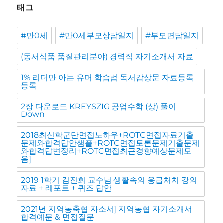
태그
#만0세
#만0세부모상담일지
#부모면담일지
(동서식품 품질관리분야) 경력직 자기소개서 자료
1% 리더만 아는 유머 학습법 독서감상문 자료등록
등록
2장 다운로드 KREYSZIG 공업수학 (상) 풀이
Down
2018최신학군단면접노하우+ROTC면접자료기출
문제와합격답안샘플+ROTC면접토론문제기출문제
와합격답변정리+ROTC면접최근경향예상문제모
음]
2019 1학기 김진회 교수님 생활속의 응급처치 강의
자료 + 레포트 + 퀴즈 답안
2021년 지역농축협 자소서] 지역농협 자기소개서
합격예문 & 면접질문