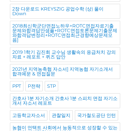
2장 다운로드 KREYSZIG 공업수학 (상) 풀이
Down
2018최신학군단면접노하우+ROTC면접자료기출
문제와합격답안샘플+ROTC면접토론문제기출문제
와합격답변정리+ROTC면접최근경향예상문제모
음]
2019 1학기 김진회 교수님 생활속의 응급처치 강의
자료 + 레포트 + 퀴즈 답안
2021년 지역농축협 자소서] 지역농협 자기소개서
합격예문 & 면접질문
PPT
P전략
STP
간호사 1분 자기소개 간호사 1분 스피치 면접 자기소
개서 자소서 레포트
고등학교자소서
관찰일지
국가철도공단 인턴
농협이 언택트 사회에서 능동적으로 성장할 수 있는