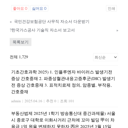
좋아요
0
싫어요
0
인쇄
«
국민건강보험공단 사무직 자소서 다운받기
?한국가스공사 기술직 자소서 보고서
»
목록보기
전체 1,729
기초간호과학 2025) 1. 인플루엔자 바이러스 발생기전
증상 간호중재 2. 파종성혈관내응고증후군(DIC) 발생기
전 증상 간호중재 3. 표적치료제 정의, 암종별, 부작용,
간호중재
admin
|
2025.04.16
|
추천 0
|
조회 101
부동산법제 2025년 1학기 방송통신대 중간과제물) 서울
시 종로구 대학로 이화사거리 근처에 꼬마 빌딩 甲이 차
용금 1억 원을 변제하지 못하자 丙은 2025년 3월 15일