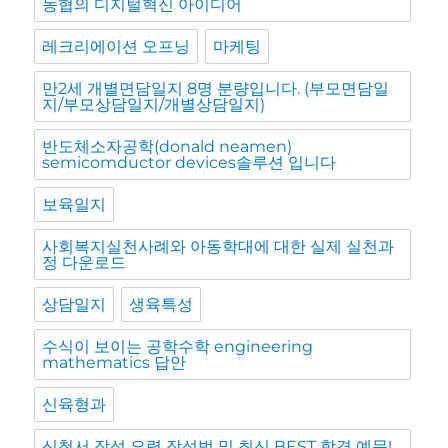
농협의 디지털혁신 아이디어
레크리에이션 오프닝
마케팅
만2세 개별면담일지 8명 분량입니다. (부모면담일
지/부모상담일지/개별상담일지)
반도체소자공학(donald neamen)
semicomductor devices솔루션 입니다
보육일지
사회복지실천사례와 아동학대에 대한 실제 실천과
정 다운로드
상담일지
생육특성
수식이 보이는 공학수학 engineering
mathematics 답안
신육형과
신청서 작성 요령 작성법 및 최신 BEST 합격 예문!