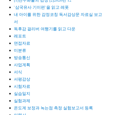
`삼국유사 기이편`을 읽고 레폿
내 아이를 위한 감정코칭 독서감상문 자료실 보고
서
독후감 걸리버 여행기를 읽고 다운
레포트
면접자료
미분류
방송통신
사업계획
서식
서평감상
시험자료
실습일지
실험과제
온도계 보정과 녹는점 측정 실험보고서 등록
이력서