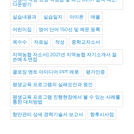
다운받기
실습내용과
실습일지
아이폰
애플
어린이집
영어 단어 150선 및 예문 등록
옥수수
자료실
작성
중학교자소서
지역농협 자소서] 2021년 지역농협 자기소개서 잘
쓴예 & 면접
클로징 멘트 아이디어 PPT 레폿
평가인증
평생교육 프로그램의 실패요인과 원인
평생교육 프로그램 진행현장에서 볼 수 있는 사례를
통한 대처방법
항만관리 상세 경력기술서 보고서
향후시사점