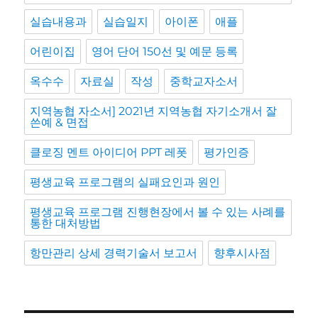
실습내용과
실습일지
아이폰
애플
어린이집
영어 단어 150선 및 예문 등록
옥수수
자료실
작성
중학교자소서
지역농협 자소서] 2021년 지역농협 자기소개서 잘
쓴예 & 면접
클로징 멘트 아이디어 PPT 레폿
평가인증
평생교육 프로그램의 실패요인과 원인
평생교육 프로그램 진행현장에서 볼 수 있는 사례를
통한 대처방법
항만관리 상세 경력기술서 보고서
향후시사점