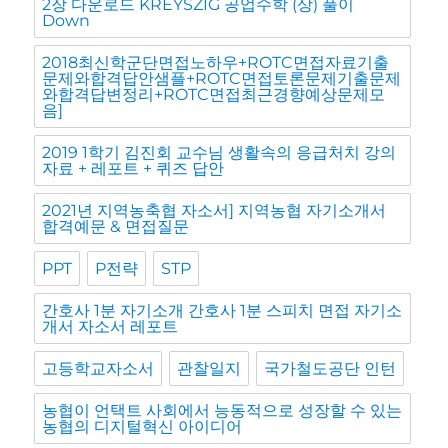
2장 다운로드 KREYSZIG 공업수학 (상) 풀이
Down
2018최신학군단면접노하우+ROTC면접자료기출
문제와합격답안샘플+ROTC면접토론문제기출문제
와합격답변정리+ROTC면접최근경향예상문제모
음]
2019 1학기 김진회 교수님 생활속의 응급처치 강의
자료 + 레포트 + 퀴즈 답안
2021년 지역농축협 자소서] 지역농협 자기소개서
합격예문 & 면접질문
PPT
P전략
STP
간호사 1분 자기소개 간호사 1분 스피치 면접 자기소
개서 자소서 레포트
고등학교자소서
관찰일지
국가철도공단 인턴
농협이 언택트 사회에서 능동적으로 성장할 수 있는
농협의 디지털혁신 아이디어