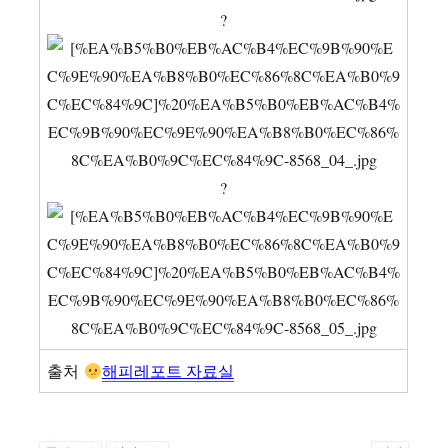
?
?
출처
해피레포트 자료실