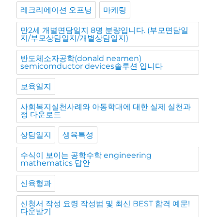
레크리에이션 오프닝
마케팅
만2세 개별면담일지 8명 분량입니다. (부모면담일
지/부모상담일지/개별상담일지)
반도체소자공학(donald neamen)
semicomductor devices솔루션 입니다
보육일지
사회복지실천사례와 아동학대에 대한 실제 실천과
정 다운로드
상담일지
생육특성
수식이 보이는 공학수학 engineering
mathematics 답안
신육형과
신청서 작성 요령 작성법 및 최신 BEST 합격 예문!
다운받기