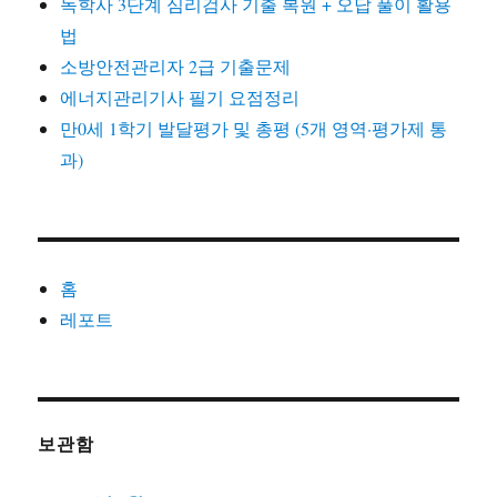
독학사 3단계 심리검사 기출 복원 + 오답 풀이 활용
법
소방안전관리자 2급 기출문제
에너지관리기사 필기 요점정리
만0세 1학기 발달평가 및 총평 (5개 영역·평가제 통
과)
홈
레포트
보관함