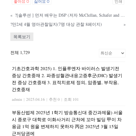
좋아요
0
싫어요
0
인쇄
«
?[솔루션 ] 먼저 배우는 DSP (저자 McClellan, Schafer and Yoder(서덕영, 이동욱, 정재호 역) - Signal Processing First(인터비젼))
?만2세 4월 영아관찰일지(7명 대상 관찰 8페이지)
»
목록보기
전체 1,729
기초간호과학 2025) 1. 인플루엔자 바이러스 발생기전
증상 간호중재 2. 파종성혈관내응고증후군(DIC) 발생기
전 증상 간호중재 3. 표적치료제 정의, 암종별, 부작용,
간호중재
admin
|
2025.04.16
|
추천 0
|
조회 101
부동산법제 2025년 1학기 방송통신대 중간과제물) 서울
시 종로구 대학로 이화사거리 근처에 꼬마 빌딩 甲이 차
용금 1억 원을 변제하지 못하자 丙은 2025년 3월 15일
근저당권에