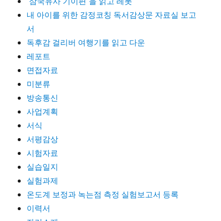
`삼국유사 기이편`을 읽고 레폿
내 아이를 위한 감정코칭 독서감상문 자료실 보고
서
독후감 걸리버 여행기를 읽고 다운
레포트
면접자료
미분류
방송통신
사업계획
서식
서평감상
시험자료
실습일지
실험과제
온도계 보정과 녹는점 측정 실험보고서 등록
이력서