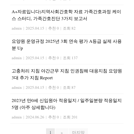
A+자료입니다)지역사회간호학 자료 가족간호과정 케이
스 스터디, 가족간호진단 3가지 보고서
admin
|
2025.04.15
|
추천 0
|
조회 82
요양원 운영규정 2025년 3회 연속 평가 A등급 실제 사용
분 Up
admin
|
2025.04.15
|
추천 0
|
조회 137
고충처리 지침 야간근무 지침 인권침해 대응지침 요양원
3대 추가 지침 Report
admin
|
2025.04.15
|
추천 0
|
조회 87
2023년 만0세 신입원아 적응일지 / 일주일분량 적응일지
5명 (아주 상세합니다)
admin
|
2024.06.26
|
추천 0
|
조회 201
1
»
마지막