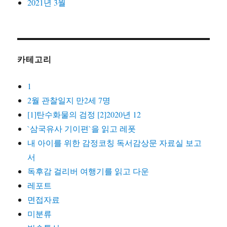
2021년 3월
카테고리
1
2월 관찰일지 만2세 7명
[1]탄수화물의 검정 [2]2020년 12
`삼국유사 기이편`을 읽고 레폿
내 아이를 위한 감정코칭 독서감상문 자료실 보고
서
독후감 걸리버 여행기를 읽고 다운
레포트
면접자료
미분류