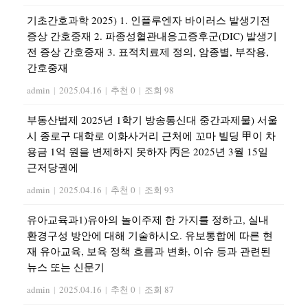
기초간호과학 2025) 1. 인플루엔자 바이러스 발생기전
증상 간호중재 2. 파종성혈관내응고증후군(DIC) 발생기
전 증상 간호중재 3. 표적치료제 정의, 암종별, 부작용,
간호중재
admin
|
2025.04.16
|
추천 0
|
조회 98
부동산법제 2025년 1학기 방송통신대 중간과제물) 서울
시 종로구 대학로 이화사거리 근처에 꼬마 빌딩 甲이 차
용금 1억 원을 변제하지 못하자 丙은 2025년 3월 15일
근저당권에
admin
|
2025.04.16
|
추천 0
|
조회 93
유아교육과1)유아의 놀이주제 한 가지를 정하고, 실내
환경구성 방안에 대해 기술하시오. 유보통합에 따른 현
재 유아교육, 보육 정책 흐름과 변화, 이슈 등과 관련된
뉴스 또는 신문기
admin
|
2025.04.16
|
추천 0
|
조회 87