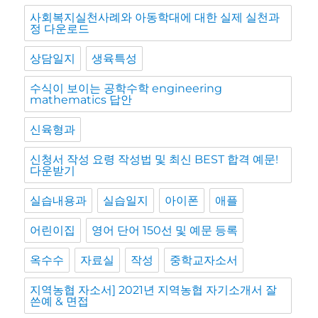
사회복지실천사례와 아동학대에 대한 실제 실천과
정 다운로드
상담일지
생육특성
수식이 보이는 공학수학 engineering
mathematics 답안
신육형과
신청서 작성 요령 작성법 및 최신 BEST 합격 예문!
다운받기
실습내용과
실습일지
아이폰
애플
어린이집
영어 단어 150선 및 예문 등록
옥수수
자료실
작성
중학교자소서
지역농협 자소서] 2021년 지역농협 자기소개서 잘
쓴예 & 면접