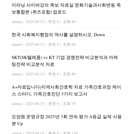
이러닝 사이버강의 족보 자료실 문화기술과사회변동 족
보통합본 (퀴즈포함) 업로드
admin
|
2025.04.15
|
추천 0
|
조회 89
한국 사회복지행정의 역사를 설명하시오. Down
admin
|
2025.04.15
|
추천 0
|
조회 90
SKT(SK텔레콤) vs KT 기업 경쟁전략 비교분석과 마케
팅전략 비교분석 자료
admin
|
2025.04.15
|
추천 0
|
조회 89
A+자료입니다)지역사회간호학 자료 가족간호과정 케이
스 스터디, 가족간호진단 3가지 보고서
admin
|
2025.04.15
|
추천 0
|
조회 79
요양원 운영규정 2025년 3회 연속 평가 A등급 실제 사용
분 Up
admin
|
2025.04.15
|
추천 0
|
조회 134