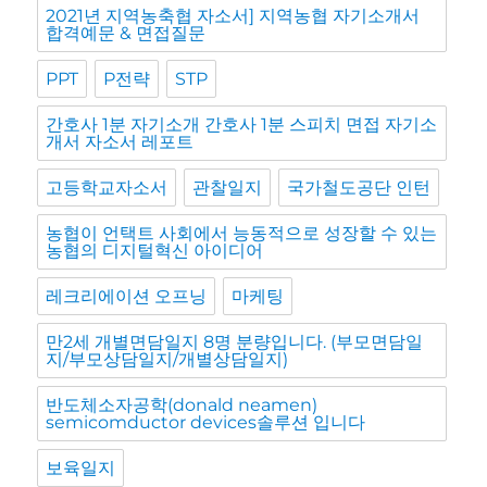
2021년 지역농축협 자소서] 지역농협 자기소개서
합격예문 & 면접질문
PPT
P전략
STP
간호사 1분 자기소개 간호사 1분 스피치 면접 자기소
개서 자소서 레포트
고등학교자소서
관찰일지
국가철도공단 인턴
농협이 언택트 사회에서 능동적으로 성장할 수 있는
농협의 디지털혁신 아이디어
레크리에이션 오프닝
마케팅
만2세 개별면담일지 8명 분량입니다. (부모면담일
지/부모상담일지/개별상담일지)
반도체소자공학(donald neamen)
semicomductor devices솔루션 입니다
보육일지