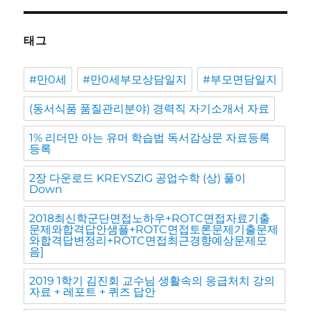
태그
#만0세
#만0세부모상담일지
#부모면담일지
(동서식품 품질관리분야) 경력직 자기소개서 자료
1% 리더만 아는 유머 학습법 독서감상문 자료등록
등록
2장 다운로드 KREYSZIG 공업수학 (상) 풀이
Down
2018최신학군단면접노하우+ROTC면접자료기출
문제와합격답안샘플+ROTC면접토론문제기출문제
와합격답변정리+ROTC면접최근경향예상문제모
음]
2019 1학기 김진회 교수님 생활속의 응급처치 강의
자료 + 레포트 + 퀴즈 답안