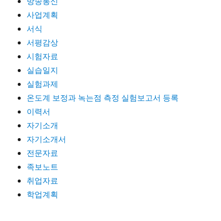
방송통신
사업계획
서식
서평감상
시험자료
실습일지
실험과제
온도계 보정과 녹는점 측정 실험보고서 등록
이력서
자기소개
자기소개서
전문자료
족보노트
취업자료
학업계획