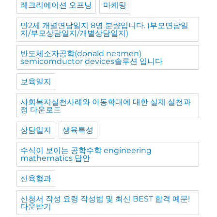
레크리에이션 오프닝
마케팅
만2세 개별면담일지 8명 분량입니다. (부모면담일
지/부모상담일지/개별상담일지)
반도체소자공학(donald neamen)
semicomductor devices솔루션 입니다
보육일지
사회복지실천사례와 아동학대에 대한 실제 실천과
정 다운로드
상담일지
생육특성
수식이 보이는 공학수학 engineering
mathematics 답안
신육형과
신청서 작성 요령 작성법 및 최신 BEST 합격 예문!
다운받기