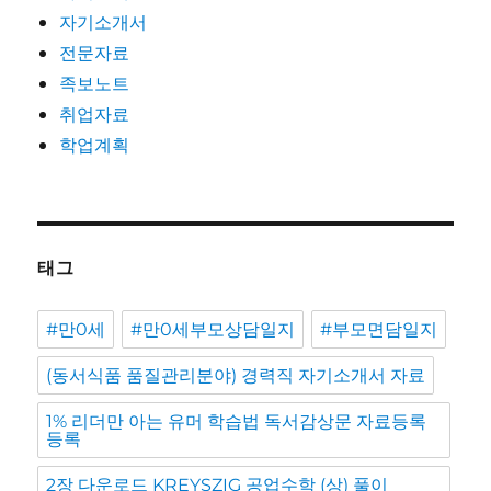
자기소개서
전문자료
족보노트
취업자료
학업계획
태그
#만0세
#만0세부모상담일지
#부모면담일지
(동서식품 품질관리분야) 경력직 자기소개서 자료
1% 리더만 아는 유머 학습법 독서감상문 자료등록
등록
2장 다운로드 KREYSZIG 공업수학 (상) 풀이