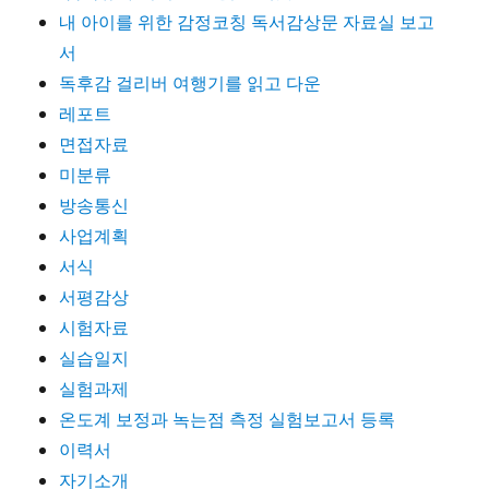
내 아이를 위한 감정코칭 독서감상문 자료실 보고
서
독후감 걸리버 여행기를 읽고 다운
레포트
면접자료
미분류
방송통신
사업계획
서식
서평감상
시험자료
실습일지
실험과제
온도계 보정과 녹는점 측정 실험보고서 등록
이력서
자기소개