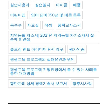
실습내용과
실습일지
아이폰
애플
어린이집
영어 단어 150선 및 예문 등록
옥수수
자료실
작성
중학교자소서
지역농협 자소서] 2021년 지역농협 자기소개서 잘
쓴예 & 면접
클로징 멘트 아이디어 PPT 레폿
평가인증
평생교육 프로그램의 실패요인과 원인
평생교육 프로그램 진행현장에서 볼 수 있는 사례를
통한 대처방법
항만관리 상세 경력기술서 보고서
향후시사점