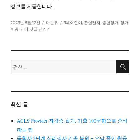
정보를 제공합니다.
작
카
태
2023년 9월 12일
미분류
3세어린이
,
관찰일지
,
종합평가
,
평가
성
6
테
그
인증
에 댓글 남기기
일
개
고
자
영
리
역
에
서
검
검
색
3
색:
세
어
린
이
를
최신 글
위
한
ACLS Provider 자격증 필기, 기출 100문항으로 준비
관
찰
하는 법
일
독학사 3단계 심리검사 기출 복원 + 오답 풀이 활용