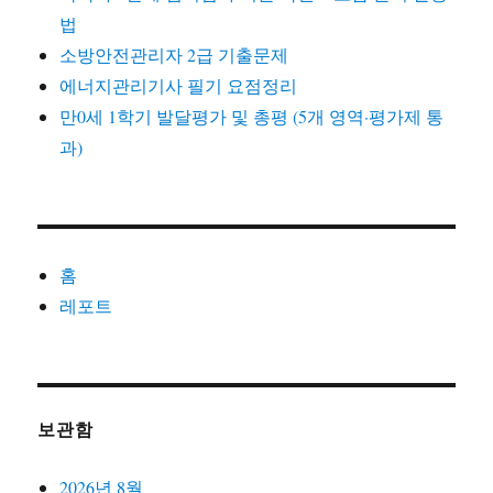
지
법
와
발
소방안전관리자 2급 기출문제
달
에너지관리기사 필기 요점정리
평
만0세 1학기 발달평가 및 총평 (5개 영역·평가제 통
가
과)
홈
레포트
보관함
2026년 8월