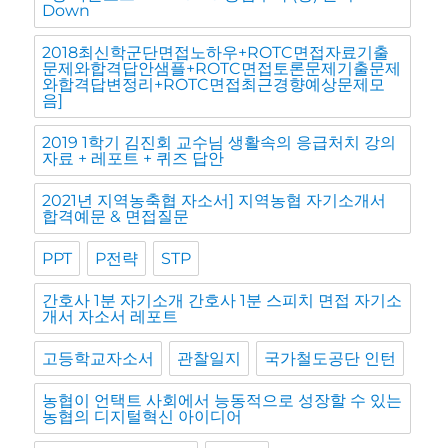
Down
2018최신학군단면접노하우+ROTC면접자료기출
문제와합격답안샘플+ROTC면접토론문제기출문제
와합격답변정리+ROTC면접최근경향예상문제모
음]
2019 1학기 김진회 교수님 생활속의 응급처치 강의
자료 + 레포트 + 퀴즈 답안
2021년 지역농축협 자소서] 지역농협 자기소개서
합격예문 & 면접질문
PPT
P전략
STP
간호사 1분 자기소개 간호사 1분 스피치 면접 자기소
개서 자소서 레포트
고등학교자소서
관찰일지
국가철도공단 인턴
농협이 언택트 사회에서 능동적으로 성장할 수 있는
농협의 디지털혁신 아이디어