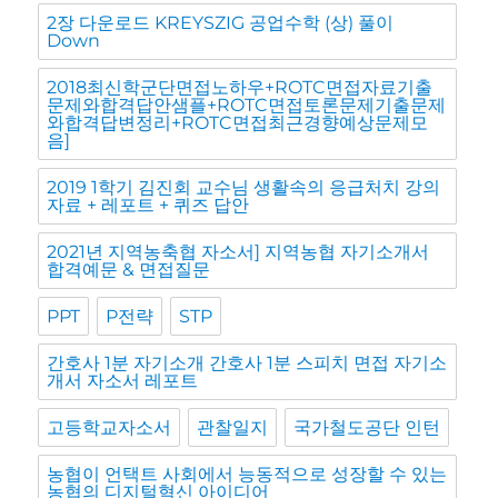
2장 다운로드 KREYSZIG 공업수학 (상) 풀이
Down
2018최신학군단면접노하우+ROTC면접자료기출
문제와합격답안샘플+ROTC면접토론문제기출문제
와합격답변정리+ROTC면접최근경향예상문제모
음]
2019 1학기 김진회 교수님 생활속의 응급처치 강의
자료 + 레포트 + 퀴즈 답안
2021년 지역농축협 자소서] 지역농협 자기소개서
합격예문 & 면접질문
PPT
P전략
STP
간호사 1분 자기소개 간호사 1분 스피치 면접 자기소
개서 자소서 레포트
고등학교자소서
관찰일지
국가철도공단 인턴
농협이 언택트 사회에서 능동적으로 성장할 수 있는
농협의 디지털혁신 아이디어