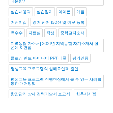
다운받기
실습내용과
실습일지
아이폰
애플
어린이집
영어 단어 150선 및 예문 등록
옥수수
자료실
작성
중학교자소서
지역농협 자소서] 2021년 지역농협 자기소개서 잘
쓴예 & 면접
클로징 멘트 아이디어 PPT 레폿
평가인증
평생교육 프로그램의 실패요인과 원인
평생교육 프로그램 진행현장에서 볼 수 있는 사례를
통한 대처방법
항만관리 상세 경력기술서 보고서
향후시사점