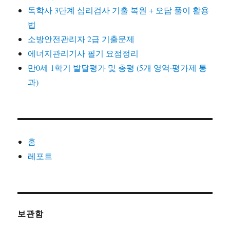
폰
독학사 3단계 심리검사 기출 복원 + 오답 풀이 활용
향
법
후
시
소방안전관리자 2급 기출문제
사
에너지관리기사 필기 요점정리
점
만0세 1학기 발달평가 및 총평 (5개 영역·평가제 통
PPT
DownLoad
과)
홈
레포트
보관함