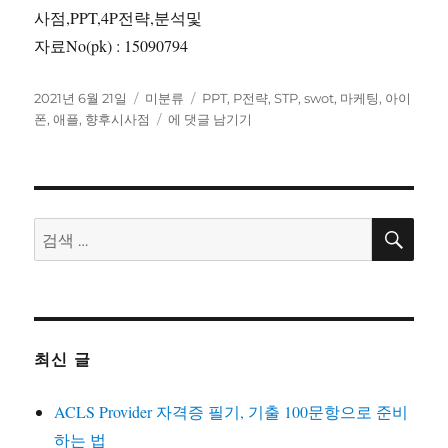
사점,PPT,4P전략,분석및
자료No(pk) : 15090794
작
카
태
2021년 6월 21일
미분류
PPT
,
P전략
,
STP
,
swot
,
마케팅
,
아이
성
테
애
그
폰
,
애플
,
향후시사점
에 댓글 남기기
일
고
플
자
리
아
이
폰
마
검
검
색
케
색:
팅
SWOT,STP,4P
전
략
분
최신 글
석
및
ACLS Provider 자격증 필기, 기출 100문항으로 준비
아
이
하는 법