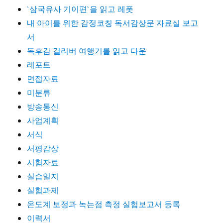
`삼국유사 기이편`을 읽고 레폿
내 아이를 위한 감정코칭 독서감상문 자료실 보고
서
독후감 걸리버 여행기를 읽고 다운
레포트
면접자료
미분류
방송통신
사업계획
서식
서평감상
시험자료
실습일지
실험과제
온도계 보정과 녹는점 측정 실험보고서 등록
이력서