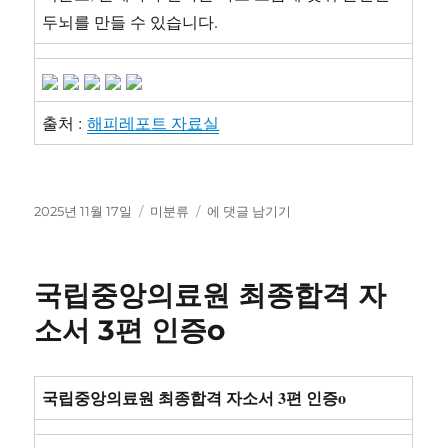
두뇌를 만들 수 있습니다.
출처 :
해피레포트 자료실
작
카
(공
2025년 11월 17일
미분류
에 댓글 남기기
성
테
군
일
고
훈
자
리
련
국립중앙의료원 최종합격 자
소
시
소서 3편 인증o
험
족
보
국립중앙의료원 최종합격 자소서 3편 인증o
자
대
배