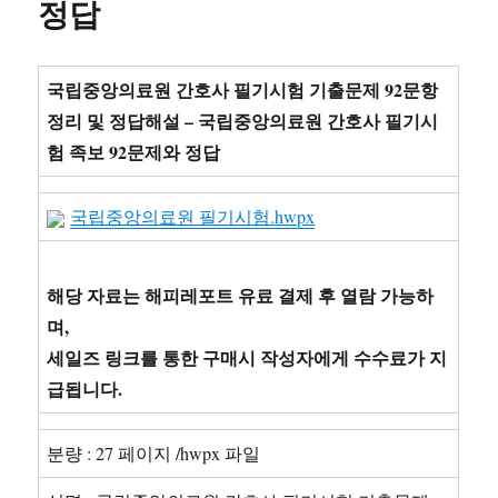
정답
말)
1.
교
국립중앙의료원 간호사 필기시험 기출문제 92문항
재
와
정리 및 정답해설 – 국립중앙의료원 간호사 필기시
강
험 족보 92문제와 정답
의
13
장
국립중앙의료원 필기시험.hwpx
을
공
부
해당 자료는 해피레포트 유료 결제 후 열람 가능하
하
며,
고,
연
세일즈 링크를 통한 구매시 작성자에게 수수료가 지
역
급됩니다.
논
증
과
분량 : 27 페이지 /hwpx 파일
귀
납