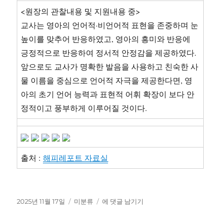
변
<원장의 관찰내용 및 지원내용 중>
45
교사는 영아의 언어적·비언어적 표현을 존중하며 눈
개
높이를 맞추어 반응하였고, 영아의 흥미와 반응에
/
특
긍정적으로 반응하여 정서적 안정감을 제공하였다.
수
앞으로도 교사가 명확한 발음을 사용하고 친숙한 사
교
물 이름을 중심으로 언어적 자극을 제공한다면, 영
육
실
아의 초기 언어 능력과 표현적 어휘 확장이 보다 안
무
정적이고 풍부하게 이루어질 것이다.
사
면
접
대
비
출처 :
해피레포트 자료실
면
접
질
문
작
카
상
2025년 11월 17일
미분류
에 댓글 남기기
과
성
테
호
답