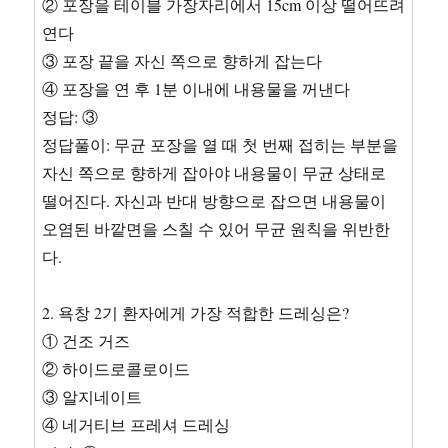
② 포장을 테이블 가장자리에서 15cm 이상 떨어뜨려
설,
그
연다
리
③ 포장 끝을 자신 쪽으로 향하게 잡는다
고
④ 포장을 연 후 1분 이내에 내용물을 꺼낸다
이
에
정답: ③
대
정답풀이: 무균 포장을 열 때 첫 번째 접히는 부분을
한
자신 쪽으로 향하게 잡아야 내용물이 무균 상태로
비
판
떨어진다. 자신과 반대 방향으로 잡으면 내용물이
적
오염된 바깥면을 스칠 수 있어 무균 원칙을 위반한
보
다.
완
2. 욕창 2기 환자에게 가장 적합한 드레싱은?
① 건조 거즈
② 하이드로콜로이드
③ 알지네이트
④ 네거티브 프레셔 드레싱