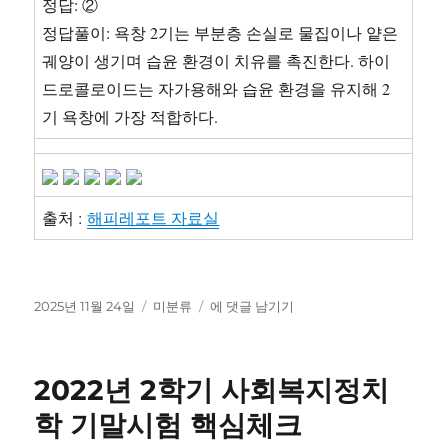
정답: ②
정답풀이: 욕창 2기는 부분층 손실로 물집이나 얕은
궤양이 생기며 습윤 환경이 치유를 촉진한다. 하이
드로콜로이드는 자가용해와 습윤 환경을 유지해 2
기 욕창에 가장 적합하다.
출처 :
해피레포트 자료실
작
카
국
2025년 11월 24일
미분류
에 댓글 남기기
성
테
립
일
고
중
자
리
앙
2022년 2학기 사회복지정치
의
료
학 기말시험 핵심체크
원