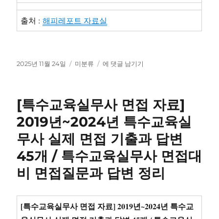
출처 :
해피레포트 자료실
작
카
2022
2025년 11월 24일
미분류
에 댓글 남기기
성
테
년
일
고
2
자
리
학
[특수교육실무사 면접 자료]
기
사
2019년~2024년 특수교육실
회
무사 실제 면접 기출과 답변
복
지
45개 / 특수교육실무사 면접대
정
치
비 면접질문과 답변 정리
학
기
말
[특수교육실무사 면접 자료] 2019년~2024년 특수교
시
험