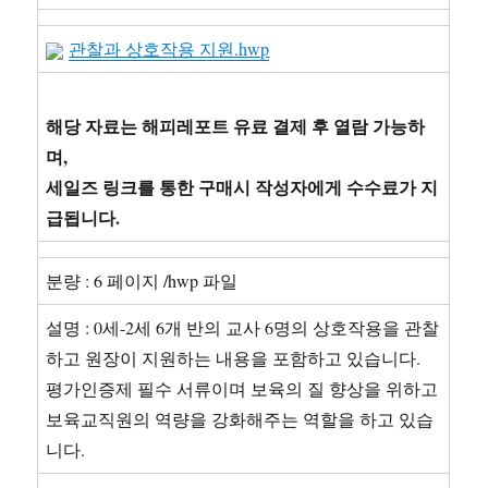
접
자
관찰과 상호작용 지원.hwp
료]
2019
년
~2024
해당 자료는 해피레포트 유료 결제 후 열람 가능하
년
며,
특
세일즈 링크를 통한 구매시 작성자에게 수수료가 지
수
교
급됩니다.
육
실
무
분량 : 6 페이지 /hwp 파일
사
실
설명 : 0세-2세 6개 반의 교사 6명의 상호작용을 관찰
제
하고 원장이 지원하는 내용을 포함하고 있습니다.
면
평가인증제 필수 서류이며 보육의 질 향상을 위하고
접
기
보육교직원의 역량을 강화해주는 역할을 하고 있습
출
니다.
과
답