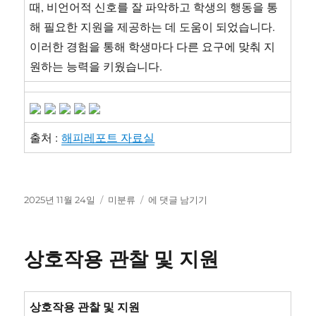
때, 비언어적 신호를 잘 파악하고 학생의 행동을 통
해 필요한 지원을 제공하는 데 도움이 되었습니다.
이러한 경험을 통해 학생마다 다른 요구에 맞춰 지
원하는 능력을 키웠습니다.
출처 :
해피레포트 자료실
작
카
[특
2025년 11월 24일
미분류
에 댓글 남기기
성
테
수
일
고
교
자
리
육
상호작용 관찰 및 지원
실
무
사
면
상호작용 관찰 및 지원