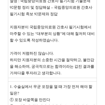
설명 : 국립중앙의료원 간호사 필기시험 기출문제
논
92문항 정리 및 정답해설 – 국립중앙의료원 간호사
증
2.
필기시험 족보 92문제와 정답
교
재
지원자분이 국립중앙의료원 간호사 필기시험에서
와
강
마주할 수 있는 “대부분의 상황”에 대해 철저히 대비
의
할 수 있도록 작성하였습니다.
14
장
을
가격이 저렴하진 않습니다.
공
하지만 지원자분의 소중한 시간을 절약하고, 불안감
부
을 해소하며, 궁극적으로는 합격이라는 값진 결과를
하
고,
가져다줄 투자라고 생각합니다.
대
응
1. 수술실에서 무균 포장을 열 때 가장 먼저 해야 할
설
과
일은?
정
① 포장 바깥쪽을 만진다
합