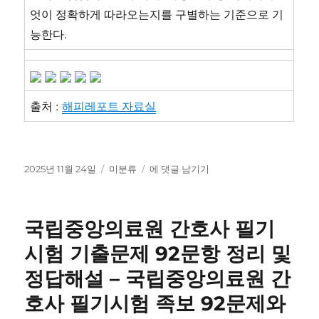
엇이 정확하게 따라오는지를 구별하는 기준으로 기
능한다.
출처 :
해피레포트 자료실
작
카
철
2025년 11월 24일
미분류
에 댓글 남기기
성
테
학
일
고
의
자
리
이
국립중앙의료원 간호사 필기
해
2025
시험 기출문제 92문항 정리 및
년
정답해설 – 국립중앙의료원 간
2
학
호사 필기시험 족보 92문제와
기
기