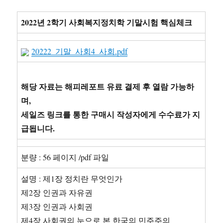
간
호
2022년 2학기 사회복지정치학 기말시험 핵심체크
사
필
기
20222_기말_사회4_사회.pdf
시
험
기
해당 자료는 해피레포트 유료 결제 후 열람 가능하
출
문
며,
제
세일즈 링크를 통한 구매시 작성자에게 수수료가 지
92
급됩니다.
문
항
정
분량 : 56 페이지 /pdf 파일
리
및
설명 : 제1장 정치란 무엇인가
정
답
제2장 인권과 자유권
해
제3장 인권과 사회권
설
제4장 사회권의 눈으로 본 한국의 민주주의
–