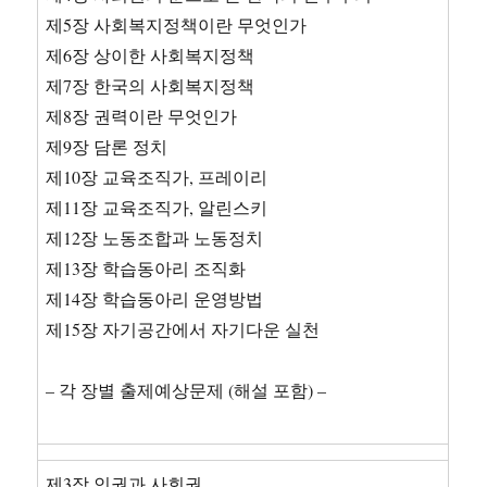
국
제5장 사회복지정책이란 무엇인가
립
제6장 상이한 사회복지정책
중
제7장 한국의 사회복지정책
앙
의
제8장 권력이란 무엇인가
료
제9장 담론 정치
원
제10장 교육조직가, 프레이리
간
호
제11장 교육조직가, 알린스키
사
제12장 노동조합과 노동정치
필
제13장 학습동아리 조직화
기
시
제14장 학습동아리 운영방법
험
제15장 자기공간에서 자기다운 실천
족
보
92
– 각 장별 출제예상문제 (해설 포함) –
문
제
와
정
제3장 인권과 사회권