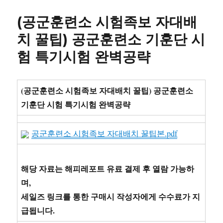
일
고
작
변
자
리
용
정
(공군훈련소 시험족보 자대배
관
리
찰
치 꿀팁) 공군훈련소 기훈단 시
및
험 특기시험 완벽공략
지
원
(공군훈련소 시험족보 자대배치 꿀팁) 공군훈련소
기훈단 시험 특기시험 완벽공략
공군훈련소 시험족보 자대배치 꿀팁본.pdf
해당 자료는 해피레포트 유료 결제 후 열람 가능하
며,
세일즈 링크를 통한 구매시 작성자에게 수수료가 지
급됩니다.