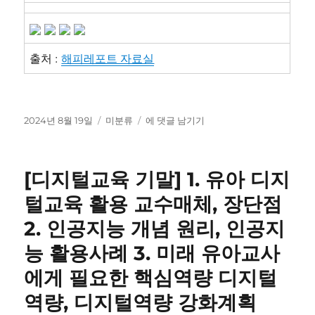
출처 :
해피레포트 자료실
작
카
연
2024년 8월 19일
미분류
에 댓글 남기기
성
테
세
일
고
대
자
리
학
[디지털교육 기말] 1. 유아 디지
교
통
털교육 활용 교수매체, 장단점
계
2. 인공지능 개념 원리, 인공지
데
이
능 활용사례 3. 미래 유아교사
터
사
에게 필요한 핵심역량 디지털
이
역량, 디지털역량 강화계획
언
스