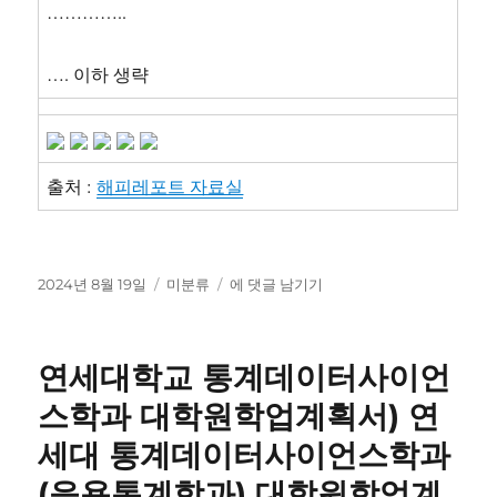
…………..
…. 이하 생략
출처 :
해피레포트 자료실
작
카
만
2024년 8월 19일
미분류
에 댓글 남기기
성
테
4
일
고
세
자
리
2
연세대학교 통계데이터사이언
학
기
스학과 대학원학업계획서) 연
부
세대 통계데이터사이언스학과
모
면
(응용통계학과) 대학원학업계
담