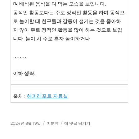
며 배식된 음식을 다 먹는 모습을 보입니다.
동적인 활동보다는 주로 정적인 활동을 하며 동적으
로 놀이할 때 친구들과 갈등이 생기는 것을 좋아하
지 않아 주로 정적인 활동을 많이 하는 것으로 보입
니다. 놀이 시 주로 혼자 놀이하거나
………
이하 생략.
출처 :
해피레포트 자료실
작
카
만
2024년 8월 19일
미분류
에 댓글 남기기
성
테
1
일
고
세