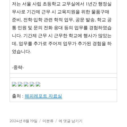
저는 서울 사립 초등학교 교무실에서 1년간 행정실
무사로 기간제 근무 시 교육지원을 위한 물품구매
준비, 전학·입학 관련 학적 업무, 공문 발송, 학교 공
통 민원 및 문의 전화 응대 등의 업무를 경험하였습
니다. 기간제 근무 시 근무한 학교에 행사가 많았는
데, 업무를 추가로 주어져 업무가 추가된 경험을 하
였습니다.
-중략-
출처 :
해피레포트 자료실
작
카
공
2024년 8월 19일
미분류
에 댓글 남기기
성
테
개