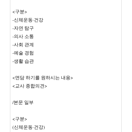
<구분>
-신체운동·건강
-자연 탐구
-의사 소통
-사회 관계
-예술 경험
-생활 습관
<면담 하기를 원하시는 내용>
<교사 종합의견>
/본문 일부
<구분>
(신체운동·건강)