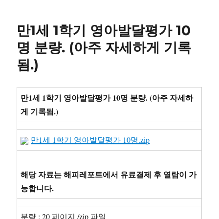
일
고
채
자
리
용
만1세 1학기 영아발달평가 10
교
육
명 분량. (아주 자세하게 기록
공
됨.)
무
직
취
업
만1세 1학기 영아발달평가 10명 분량. (아주 자세하
하
게 기록됨.)
기
자
기
만1세 1학기 영아발달평가 10명.zip
소
개
서
해당 자료는 해피레포트에서 유료결제 후 열람이 가
작
성
능합니다.
워
크
북
분량 : 20 페이지 /zip 파일