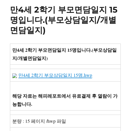
자
리
1
만4세 2학기 부모면담일지 15
학
기
명입니다.(부모상담일지/개별
영
면담일지)
아
발
달
평
만4세 2학기 부모면담일지 15명입니다.(부모상담일
가
지/개별면담일지)
10
명
분
만4세 2학기 부모상담일지 15명.hwp
량.
(아
주
해당 자료는 해피레포트에서 유료결제 후 열람이 가
자
세
능합니다.
하
게
기
분량 : 15 페이지 /hwp 파일
록