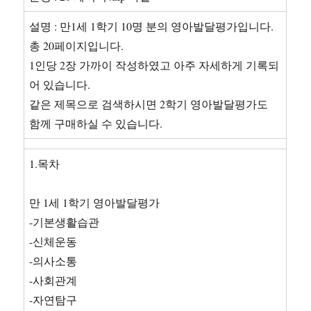
으
로
설명 : 만1세 1학기 10명 분의 영아발달평가입니다.
완
총 20페이지입니다.
성
1인당 2장 가까이 작성하였고 아주 자세하게 기록되
하
기
어 있습니다.
(자
같은 제목으로 검색하시면 2학기 영아발달평가도
소
함께 구매하실 수 있습니다.
서
항
목
1.목차
별
작
성
만 1세 1학기 영아발달평가
법
-기본생활습관
+직
-신체운동
종
별
-의사소통
예
-사회관계
시
-자연탐구
+경