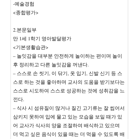
력
-예술경험
있
<종합평가>
을
(없
을)
2.본문일부
경
만 1세 1학기 영아발달평가
우
<기본생활습관>
작
성
– 놀잇감을 대부분 안전하게 놀이하는 편이며 놀이
tip
후 정리하고 다른 놀잇감을 꺼낸다.
포
– 스스로 손 씻기, 이 닦기, 옷 입기, 신발 신기 등 스
함)
스로 하는 것을 좋아하며 교사의 도움을 받기보다는
스스로 시도하여 스스로 성공하는 것에 성취감을 느
낀다.
– 식사 시 섬유질이 많거나 질긴 고기류는 잘 씹어서
삼키지 못하여 입에 물고 있는 모습을 보일 때가 있
어 교사가 식사의 양을 조절하여 배식하고 있으며
더 먹고 싶은 음식이 있을 때는 더 먹을 수 있도록 배