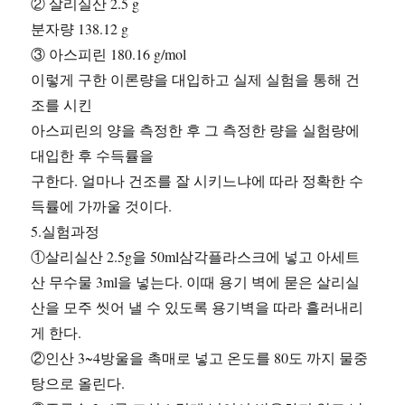
② 살리실산 2.5 g
분자량 138.12 g
③ 아스피린 180.16 g/mol
이렇게 구한 이론량을 대입하고 실제 실험을 통해 건
조를 시킨
아스피린의 양을 측정한 후 그 측정한 량을 실험량에
대입한 후 수득률을
구한다. 얼마나 건조를 잘 시키느냐에 따라 정확한 수
득률에 가까울 것이다.
5.실험과정
①살리실산 2.5g을 50ml삼각플라스크에 넣고 아세트
산 무수물 3ml을 넣는다. 이때 용기 벽에 묻은 살리실
산을 모주 씻어 낼 수 있도록 용기벽을 따라 흘러내리
게 한다.
②인산 3~4방울을 촉매로 넣고 온도를 80도 까지 물중
탕으로 올린다.