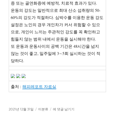
증 또는 골연화증에 예방적, 치료적 효과가 있다.
운동의 강도는 일반적으로 최대 산소 섭취량의 50-
60%의 강도가 적절하다. 심박수를 이용한 운동 강도
설정은 노인의 경우 개인차가 커서 위험할 수 있으
므로, 개인이 느끼는 주관적인 강도를 꼭 확인하고
힘들지 않는 범위 내에서 운동을 실시해야 한다.
또 운동과 운동사이의 공백 기간은 48시간을 넘지
않는 것이 좋고, 일주일에 3∼5회 실시하는 것이 적
당하다.
출처 :
해피레포트 자료실
작
카
[의
2021년 12월 31일
미분류
에 댓글 남기기
성
테
학]