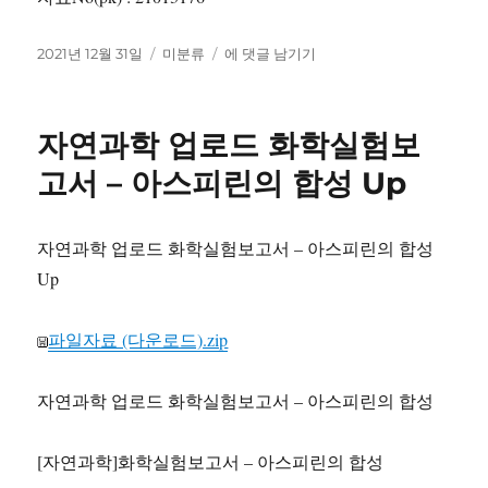
작
카
화
2021년 12월 31일
미분류
에 댓글 남기기
성
테
학
일
고
공
자
리
정
자연과학 업로드 화학실험보
실
험
고서 – 아스피린의 합성 Up
자
료
등
자연과학 업로드 화학실험보고서 – 아스피린의 합성
록
Up
루
미
놀
파일자료 (다운로드).zip
의
화
학
자연과학 업로드 화학실험보고서 – 아스피린의 합성
발
광
[자연과학]화학실험보고서 – 아스피린의 합성
결
과