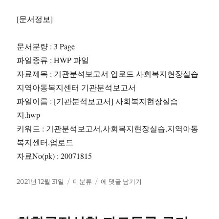
[문서정보]
문서분량 : 3 Page
파일종류 : HWP 파일
자료제목 : 기관분석보고서 업로드 사회복지현장실습
지역아동복지센터 기관분석보고서
파일이름 : [기관분석보고서] 사회복지현장실습
지.hwp
키워드 : 기관분석보고서,사회복지현장실습,지역아동
복지센터,업로드
자료No(pk) : 20071815
작
카
기
2021년 12월 31일
미분류
에 댓글 남기기
성
테
관
일
고
분
자
리
석