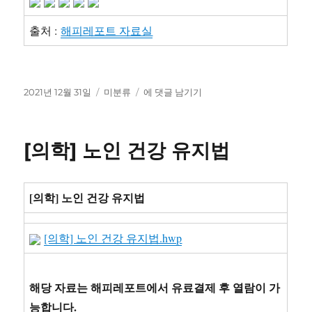
출처 :
해피레포트 자료실
작
카
2019
2021년 12월 31일
미분류
에 댓글 남기기
성
테
년
일
고
만
자
리
0
[의학] 노인 건강 유지법
세
1
년
치
[의학] 노인 건강 유지법
발
달
[의학] 노인 건강 유지법.hwp
평
가
3
명
해당 자료는 해피레포트에서 유료결제 후 열람이 가
입
능합니다.
니