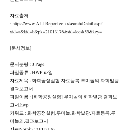
기
관
자료출처
분
: https://www.ALLReport.co.kr/search/Detail.asp?
석
보
xid=a&kid=b&pk=21013176&sid=leesk55&key=
고
서
[문서정보]
Report
문서분량 : 3 Page
파일종류 : HWP 파일
자료제목 : 화학공정실험 자료등록 루미놀의 화학발광
결과보고서
파일이름 : [화학공정실험] 루미놀의 화학발광 결과보
고서.hwp
키워드 : 화학공정실험,루미놀,화학발광,자료등록,루
미놀의,결과보고서
자료No(pk) : 21013176