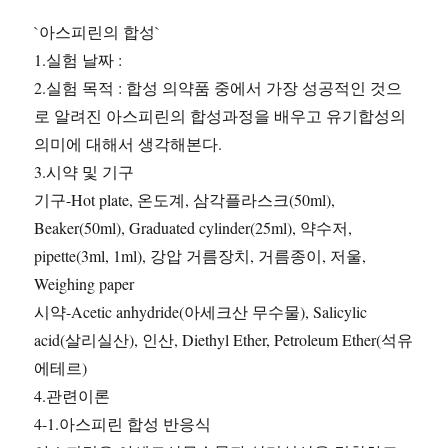
보
`아스피린의 합성`
고
1.실험 날짜 :
서
등
2.실험 목적 : 합성 의약품 중에서 가장 성공적인 것으
록
로 알려진 아스피린의 합성과정을 배우고 유기합성의
의미에 대해서 생각해본다.
3.시약 및 기구
기구-Hot plate, 온도계, 삼각플라스크(50ml),
Beaker(50ml), Graduated cylinder(25ml), 약수저,
pipette(3ml, 1ml), 강압 거름장치, 거름종이, 저울,
Weighing paper
시약-Acetic anhydride(아세크산 무수물), Salicylic
acid(살리실산), 인산, Diethyl Ether, Petroleum Ether(석유
에테르)
4.관련이론
4-1.아스피린 합성 반응식