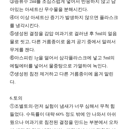
③증류수 2ml를 조심스럽게 넣어서 반응하지 않고 남
아있는 아세트산 무수물을 분해시킨다.
④더 이상 아세트산 증기가 발생하지 않으면 플라스크
를 냉각시킨다.
⑤생성된 결정을 감압 여과기로 걸러낸 후 5ml의 얼음
물로 씻고, 다른 거름종이로 옮겨 공기 중에서 말려서
무게를 잰다.
⑥아스피린 1g을 덜어서 삼각플라스크에 넣고 5ml의
에틸에터를 넣어서 물중탕으로 가열하여 녹인다.
⑦생성된 침전 제거하고 다른 거름종이에 옮겨 말린
다.
6.토의
①조별토의-먼저 실험이 냄새가 너무 심해서 무척 힘
들었다. 수득률이 대략 60% 정도 밖에 안 나와서 아쉬
웠으나 여과기로 침전된 결정을 만드는 부분에서 오차