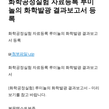
화학공정실험 자료등록 루미
보
고
놀의 화학발광 결과보고서 등
서
록
업
로
드
사
화학공정실험 자료등록 루미놀의 화학발광 결과보고
회
서 등록
복
지
현
(첨부파일).zip
장
실
화학공정실험 자료등록 루미놀의 화학발광 결과보고
습
지
서
역
아
[화학공정실험] 루미놀의 화학발광 결과보고서 – 미리
동
복
보기를 참고 바랍니다.
지
센
본문텍스트부족
터