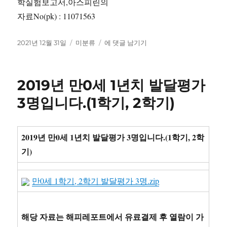
학실험보고서,아스피린의
자료No(pk) : 11071563
작
카
자
2021년 12월 31일
미분류
에 댓글 남기기
성
테
연
일
고
과
자
리
학
2019년 만0세 1년치 발달평가
업
로
3명입니다.(1학기, 2학기)
드
화
학
2019년 만0세 1년치 발달평가 3명입니다.(1학기, 2학
실
험
기)
보
고
만0세 1학기, 2학기 발달평가 3명.zip
서
–
아
스
해당 자료는 해피레포트에서 유료결제 후 열람이 가
피