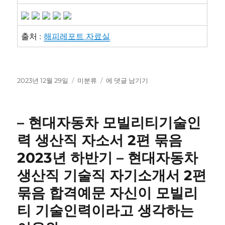
출처 :
해피레포트 자료실
작
카
[2023
2023년 12월 29일
미분류
에 댓글 남기기
성
테
년
일
고
최
자
리
신
– 현대자동차 모빌리티기술인
자
료
력 생산직 자소서 2편 묶음
A+
2023년 하반기 – 현대자동차
98
점]
생산직 기술직 자기소개서 2편
지
역
묶음 합격예문 자신이 모빌리
아
티 기술인력이라고 생각하는
동
센