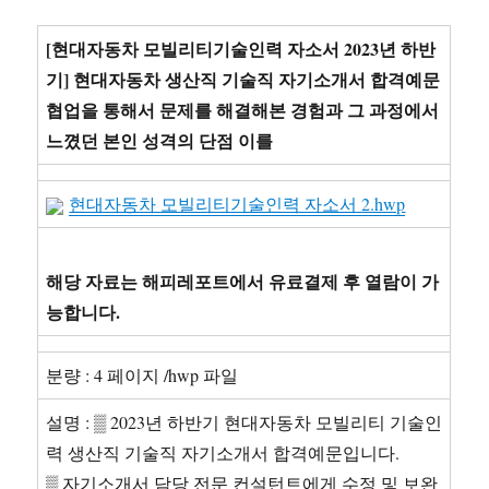
직
자
[현대자동차 모빌리티기술인력 자소서 2023년 하반
소
기] 현대자동차 생산직 기술직 자기소개서 합격예문
서
협업을 통해서 문제를 해결해본 경험과 그 과정에서
2
편
느꼈던 본인 성격의 단점 이를
묶
음
현대자동차 모빌리티기술인력 자소서 2.hwp
2023
년
하
반
해당 자료는 해피레포트에서 유료결제 후 열람이 가
기
능합니다.
–
현
대
분량 : 4 페이지 /hwp 파일
자
동
설명 : ▒ 2023년 하반기 현대자동차 모빌리티 기술인
차
력 생산직 기술직 자기소개서 합격예문입니다.
생
산
▒ 자기소개서 담당 전문 컨설턴트에게 수정 및 보완