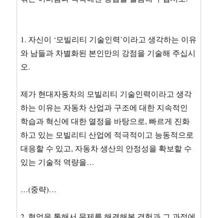
빌
리
티
기
1. 자신이 ‘모빌리티 기술인력’이라고 생각하는 이유
술
와 남들과 차별화된 본인만의 강점을 기술해 주십시
인
력
오.
이
라
제가 현대자동차의 모빌리티 기술인력이라고 생각
고
생
하는 이유는 자동차 산업과 구조에 대한 지속적인
각
학습과 혁신에 대한 열정을 바탕으로, 빠르게 진화
하
하고 있는 모빌리티 산업에 적극적이고 능동적으로
는
이
대응할 수 있고, 자동차 생산의 안정성을 확보할 수
유
있는 기술적 역량을…
와
…(중략)…
2. 협업을 통해서 문제를 해결해본 경험과 그 과정에