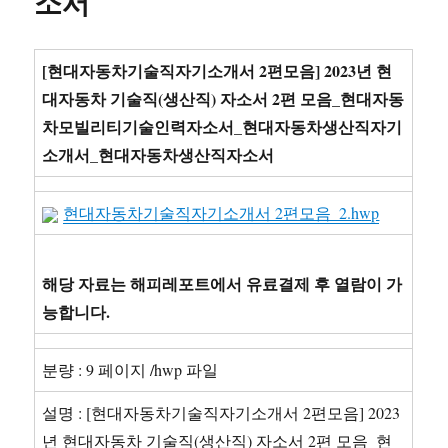
소서
산
직
자
기
[현대자동차기술직자기소개서 2편모음] 2023년 현
소
대자동차 기술직(생산직) 자소서 2편 모음_현대자동
개
차모빌리티기술인력자소서_현대자동차생산직자기
서
2
소개서_현대자동차생산직자소서
편
모
현대자동차기술직자기소개서 2편모음_2.hwp
음)
2023
년
하
해당 자료는 해피레포트에서 유료결제 후 열람이 가
반
능합니다.
기
현
대
분량 : 9 페이지 /hwp 파일
자
동
설명 : [현대자동차기술직자기소개서 2편모음] 2023
차
년 현대자동차 기술직(생산직) 자소서 2편 모음_현
생