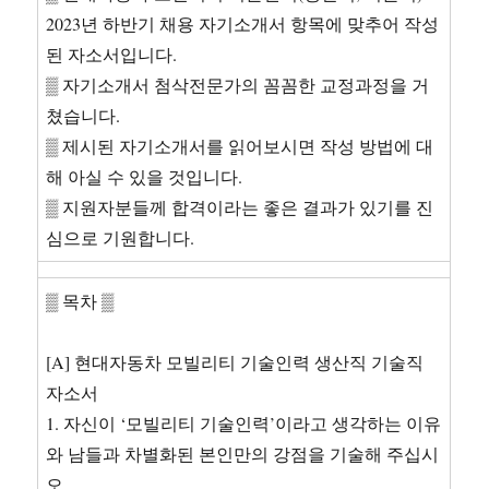
격
2023년 하반기 채용 자기소개서 항목에 맞추어 작성
예
문
된 자소서입니다.
협
▒ 자기소개서 첨삭전문가의 꼼꼼한 교정과정을 거
업
쳤습니다.
을
통
▒ 제시된 자기소개서를 읽어보시면 작성 방법에 대
해
해 아실 수 있을 것입니다.
서
▒ 지원자분들께 합격이라는 좋은 결과가 있기를 진
문
제
심으로 기원합니다.
를
해
▒ 목차 ▒
결
해
본
[A] 현대자동차 모빌리티 기술인력 생산직 기술직
경
자소서
험
과
1. 자신이 ‘모빌리티 기술인력’이라고 생각하는 이유
그
와 남들과 차별화된 본인만의 강점을 기술해 주십시
과
오.
정