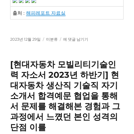
출처 :
해피레포트 자료실
작
카
–
2023년 12월 29일
미분류
에 댓글 남기기
성
테
현
일
고
대
자
리
자
[현대자동차 모빌리티기술인
동
차
력 자소서 2023년 하반기] 현
모
대자동차 생산직 기술직 자기
빌
리
소개서 합격예문 협업을 통해
티
기
서 문제를 해결해본 경험과 그
술
과정에서 느꼈던 본인 성격의
인
력
단점 이를
생
산