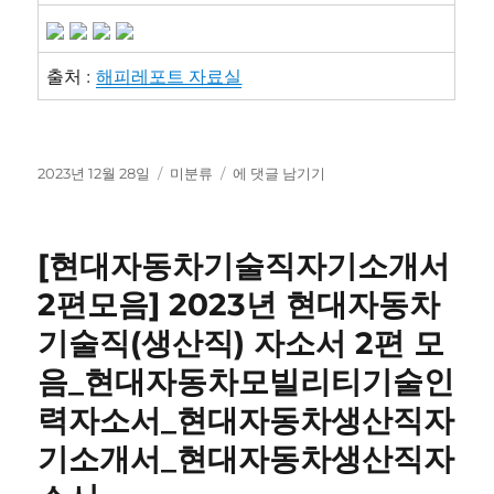
출처 :
해피레포트 자료실
작
카
(현
2023년 12월 28일
미분류
에 댓글 남기기
성
테
대
일
고
자
자
리
동
[현대자동차기술직자기소개서
차
모
2편모음] 2023년 현대자동차
빌
기술직(생산직) 자소서 2편 모
리
티
음_현대자동차모빌리티기술인
기
술
력자소서_현대자동차생산직자
인
기소개서_현대자동차생산직자
력
생