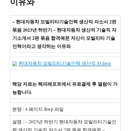
이유와
터
사
회
복
– 현대자동차 모빌리티기술인력 생산직 자소서 2편
지
묶음 2023년 하반기 – 현대자동차 생산직 기술직 자
현
기소개서 2편 묶음 합격예문 자신이 모빌리티 기술
장
실
인력이라고 생각하는 이유와
습
실
현대자동차 모빌리티기술인력 생산직 자.hwp
습
일
지
종
해당 자료는 해피레포트에서 유료결제 후 열람이 가
합
능합니다.
보
고
서
분량 : 4 페이지 /hwp 파일
설명 : – 2023년 하반기 현대자동차 모빌리티기술인
력 생산직 기술직 자소서 2편 묶음 합격예문 –