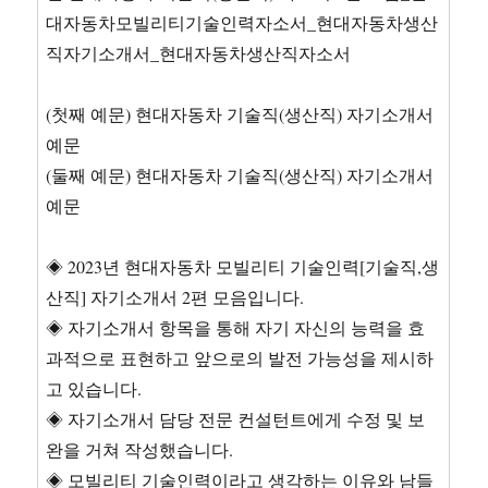
산
대자동차모빌리티기술인력자소서_현대자동차생산
직
직자기소개서_현대자동차생산직자소서
기
술
직
(첫째 예문) 현대자동차 기술직(생산직) 자기소개서
자
예문
기
(둘째 예문) 현대자동차 기술직(생산직) 자기소개서
소
개
예문
서
2
◈ 2023년 현대자동차 모빌리티 기술인력[기술직,생
편
모
산직] 자기소개서 2편 모음입니다.
음
◈ 자기소개서 항목을 통해 자기 자신의 능력을 효
협
과적으로 표현하고 앞으로의 발전 가능성을 제시하
업
을
고 있습니다.
통
◈ 자기소개서 담당 전문 컨설턴트에게 수정 및 보
해
완을 거쳐 작성했습니다.
서
문
◈ 모빌리티 기술인력이라고 생각하는 이유와 남들