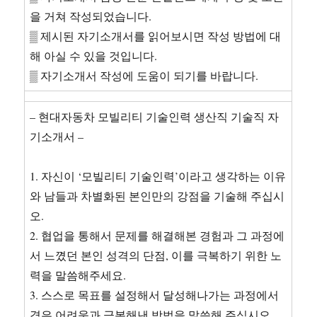
직
을 거쳐 작성되었습니다.
기
▒ 제시된 자기소개서를 읽어보시면 작성 방법에 대
술
직
해 아실 수 있을 것입니다.
자
▒ 자기소개서 작성에 도움이 되기를 바랍니다.
기
소
개
– 현대자동차 모빌리티 기술인력 생산직 기술직 자
서
기소개서 –
2
편
묶
1. 자신이 ‘모빌리티 기술인력’이라고 생각하는 이유
음
와 남들과 차별화된 본인만의 강점을 기술해 주십시
합
오.
격
예
2. 협업을 통해서 문제를 해결해본 경험과 그 과정에
문
서 느꼈던 본인 성격의 단점, 이를 극복하기 위한 노
자
력을 말씀해주세요.
신
이
3. 스스로 목표를 설정해서 달성해나가는 과정에서
모
겪은 어려움과 극복해낸 방법을 말씀해 주십시오.