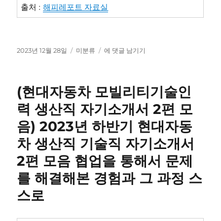
출처 :
해피레포트 자료실
작
카
[현
2023년 12월 28일
미분류
에 댓글 남기기
성
테
대
일
고
자
자
리
동
(현대자동차 모빌리티기술인
차
모
력 생산직 자기소개서 2편 모
빌
음) 2023년 하반기 현대자동
리
티
차 생산직 기술직 자기소개서
기
술
2편 모음 협업을 통해서 문제
인
를 해결해본 경험과 그 과정 스
력
자
스로
소
서
2023