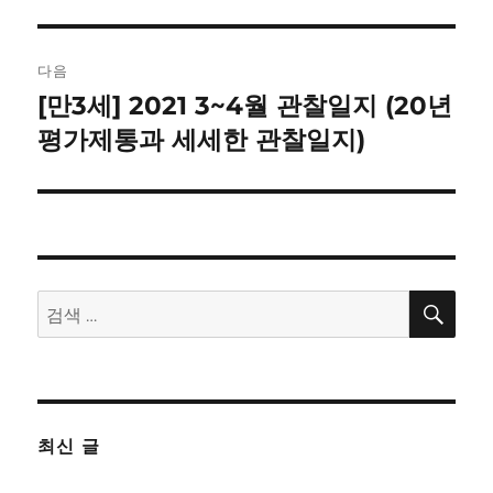
이
션
다음
[만3세] 2021 3~4월 관찰일지 (20년
다
음
평가제통과 세세한 관찰일지)
글:
검
검
색
색:
최신 글