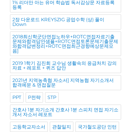
1% 리더만 아는 유머 학습법 독서감상문 자료등록
등록
2장 다운로드 KREYSZIG 공업수학 (상) 풀이
Down
2018최신학군단면접노하우+ROTC면접자료기출
문제와합격답안샘플+ROTC면접토론문제기출문제
와합격답변정리+ROTC면접최근경향예상문제모
음]
2019 1학기 김진회 교수님 생활속의 응급처치 강의
자료 + 레포트 + 퀴즈 답안
2021년 지역농축협 자소서] 지역농협 자기소개서
합격예문 & 면접질문
PPT
P전략
STP
간호사 1분 자기소개 간호사 1분 스피치 면접 자기소
개서 자소서 레포트
고등학교자소서
관찰일지
국가철도공단 인턴