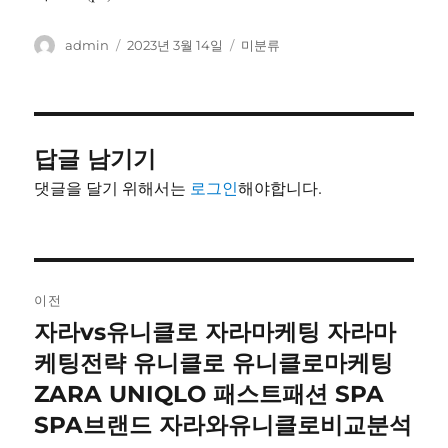
글
작
카
admin
2023년 3월 14일
미분류
쓴
성
테
이
일
고
자
리
답글 남기기
댓글을 달기 위해서는
로그인
해야합니다.
글
이전
내
자라vs유니클로 자라마케팅 자라마
이
전
케팅전략 유니클로 유니클로마케팅
비
글:
ZARA UNIQLO 패스트패션 SPA
게
SPA브랜드 자라와유니클로비교분석