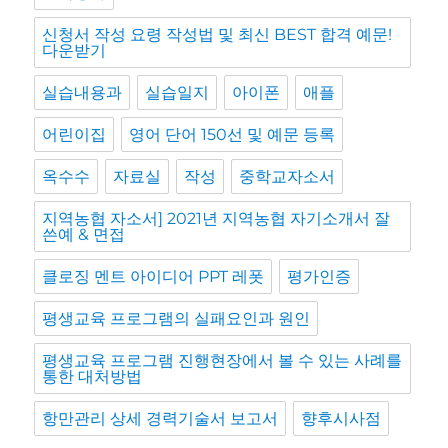
신청서 작성 요령 작성법 및 최신 BEST 합격 예문!
다운받기
실습내용과
실습일지
아이폰
애플
어린이집
영어 단어 150선 및 예문 등록
옥수수
자료실
작성
중학교자소서
지역농협 자소서] 2021년 지역농협 자기소개서 잘
쓴예 & 면접
클로징 멘트 아이디어 PPT 레폿
평가인증
평생교육 프로그램의 실패요인과 원인
평생교육 프로그램 진행현장에서 볼 수 있는 사례를
통한 대처방법
항만관리 상세 경력기술서 보고서
향후시사점