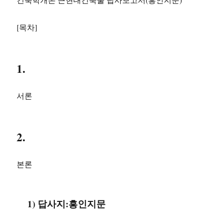
[목차]
1.
서론
2.
본론
1) 답사지:흥인지문