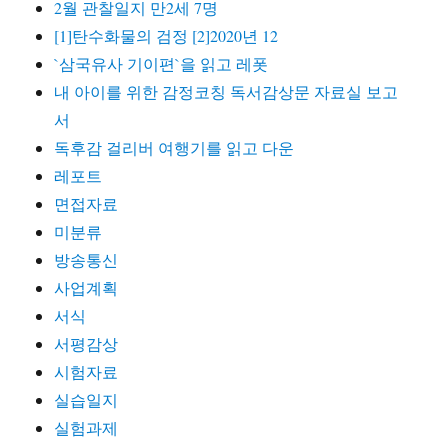
2월 관찰일지 만2세 7명
[1]탄수화물의 검정 [2]2020년 12
`삼국유사 기이편`을 읽고 레폿
내 아이를 위한 감정코칭 독서감상문 자료실 보고
서
독후감 걸리버 여행기를 읽고 다운
레포트
면접자료
미분류
방송통신
사업계획
서식
서평감상
시험자료
실습일지
실험과제