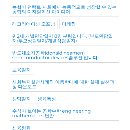
농협이 언택트 사회에서 능동적으로 성장할 수 있는
농협의 디지털혁신 아이디어
레크리에이션 오프닝
마케팅
만2세 개별면담일지 8명 분량입니다. (부모면담일
지/부모상담일지/개별상담일지)
반도체소자공학(donald neamen)
semicomductor devices솔루션 입니다
보육일지
사회복지실천사례와 아동학대에 대한 실제 실천과
정 다운로드
상담일지
생육특성
수식이 보이는 공학수학 engineering
mathematics 답안
신육형과