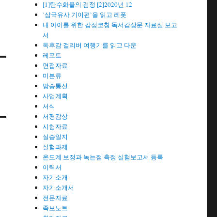
[1]탄수화물의 검정 [2]2020년 12
`삼국유사 기이편`을 읽고 레폿
내 아이를 위한 감정코칭 독서감상문 자료실 보고
서
독후감 걸리버 여행기를 읽고 다운
레포트
면접자료
미분류
방송통신
사업계획
서식
서평감상
시험자료
실습일지
실험과제
온도계 보정과 녹는점 측정 실험보고서 등록
이력서
자기소개
자기소개서
전문자료
족보노트