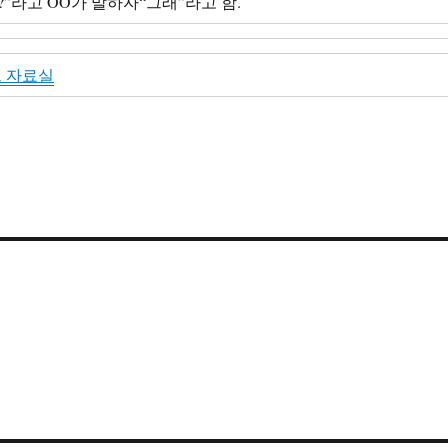
”라고 OO가 말하자“그래”라고 함.
 자료실