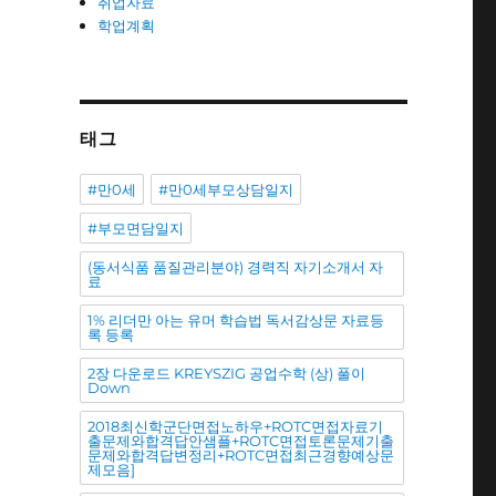
취업자료
학업계획
태그
#만0세
#만0세부모상담일지
#부모면담일지
(동서식품 품질관리분야) 경력직 자기소개서 자
료
1% 리더만 아는 유머 학습법 독서감상문 자료등
록 등록
2장 다운로드 KREYSZIG 공업수학 (상) 풀이
Down
2018최신학군단면접노하우+ROTC면접자료기
출문제와합격답안샘플+ROTC면접토론문제기출
문제와합격답변정리+ROTC면접최근경향예상문
제모음]