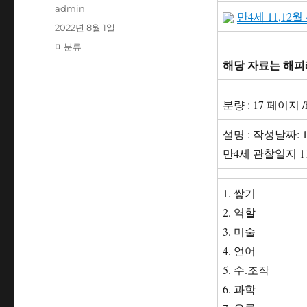
글
admin
만4세 11,12
쓴
작
2022년 8월 1일
이
성
카
미분류
일
테
해당 자료는 해피
자
고
리
분량 : 17 페이지 
설명 : 작성날짜: 
만4세 관찰일지 11
1. 쌓기
2. 역할
3. 미술
4. 언어
5. 수.조작
6. 과학