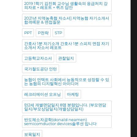
2019 1학기 김진회 교수님 생활속의 응급처치 강
의자료 + 레포트 + 퀴즈 답안
2021년 지역농축협 자소서] 지역농협 자기소개서
합격예문 & 면접질문
PPT
P전략
STP
간호사 1분 자기소개 간호사 1분 스피치 면접 자기
소개서 자소서 레포트
고등학교자소서
관찰일지
국가철도공단 인턴
농협이 언택트 사회에서 능동적으로 성장할 수 있
는 농협의 디지털혁신 아이디어
레크리에이션 오프닝
마케팅
만2세 개별면담일지 8명 분량입니다. (부모면담
일지/부모상담일지/개별상담일지)
반도체소자공학(donald neamen)
semicomductor devices솔루션 입니다
보육일지