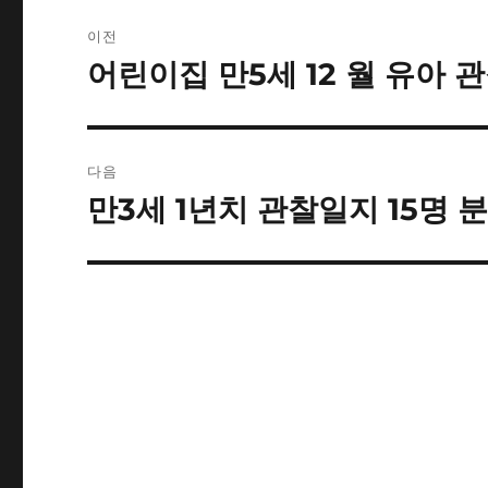
글
이전
내
어린이집 만5세 12 월 유아 
이
전
비
글:
게
다음
이
만3세 1년치 관찰일지 15명 
다
음
션
글: