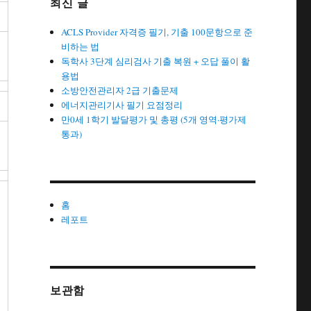
최신 글
ACLS Provider 자격증 필기, 기출 100문항으로 준
비하는 법
독학사 3단계 심리검사 기출 복원 + 오답 풀이 활
용법
소방안전관리자 2급 기출문제
에너지관리기사 필기 요점정리
만0세 1학기 발달평가 및 총평 (5개 영역·평가제
통과)
홈
레포트
보관함