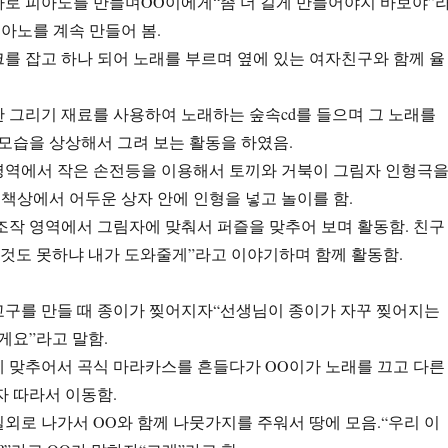
카프라로 피아노를 만들며OO이에게“좀 더 길게 만들어야지 바보야”
피아노를 계속 만들어 봄.
마이크를 잡고 하나 되어 노래를 부르며 옆에 있는 여자친구와 함께 율
다양한 그리기 재료를 사용하여 노래하는 숲속cd를 들으며 그 노래를
모습을 상상해서 그려 보는 활동을 하였음.
 언어영역에서 작은 손전등을 이용해서 토끼와 거북이 그림자 인형극
 책상에서 어두운 상자 안에 인형을 넣고 놀이를 함.
7 수조작 영역에서 그림자에 맞춰서 퍼즐을 맞추어 보며 활동함. 친구
것도 못하냐 내가 도와줄게”라고 이야기하며 함께 활동함.
과학교구를 만들 때 종이가 찢어지자“선생님이 종이가 자꾸 찢어지는
게요”라고 말함.
음악에 맞추어서 곡식 마라카스를 흔들다가 OO이가 노래를 끄고 다른
 따라서 이동함.
0 실외로 나가서 OO와 함께 나뭇가지를 주워서 땅에 모음.“우리 이