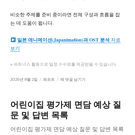
비슷한 주제를 준비 중이라면 전체 구성과 흐름을 잡
는 데 도움이 됩니다.
일본 애니메이션(Japanimation)과 OST 분석
자료
보기
※ 파트너스 활동으로 일정 수수료를 제공받을 수 있습니다.
작
카
일
2026년 8월 2일
레포트
에 댓글 남기기
성
테
본
일
고
애
자
리
니
어린이집 평가제 면담 예상 질
메
이
문 및 답변 목록
션
(Japanimation)
어린이집 평가제 면담 예상 질문 및 답변 목록
과