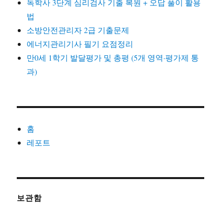
독학사 3단계 심리검사 기출 복원 + 오답 풀이 활용
법
소방안전관리자 2급 기출문제
에너지관리기사 필기 요점정리
만0세 1학기 발달평가 및 총평 (5개 영역·평가제 통
과)
홈
레포트
보관함