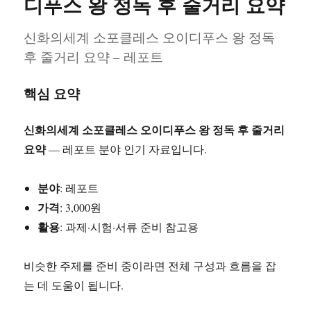
디푸스 왕 정독 후 줄거리 요약
영
화
신화의세계 소포클레스 오이디푸스 왕 정독
감
후 줄거리 요약 – 레포트
상
문
(뷰
핵심 요약
티
풀
마
신화의세계 소포클레스 오이디푸스 왕 정독 후 줄거리
인
요약
— 레포트 분야 인기 자료입니다.
드
·
샤
분야
: 레포트
인
가격
: 3,000원
·
활용
: 과제·시험·서류 준비 참고용
더
셀)
비슷한 주제를 준비 중이라면 전체 구성과 흐름을 잡
는 데 도움이 됩니다.