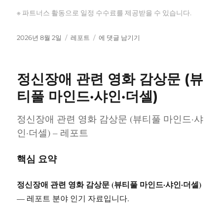
※ 파트너스 활동으로 일정 수수료를 제공받을 수 있습니다.
작
카
어
2026년 8월 2일
레포트
에 댓글 남기기
성
테
린
일
고
이
자
리
집
정신장애 관련 영화 감상문 (뷰
평
가
티풀 마인드·샤인·더셀)
제
면
정신장애 관련 영화 감상문 (뷰티풀 마인드·샤
담
인·더셀) – 레포트
예
상
질
핵심 요약
문
및
답
정신장애 관련 영화 감상문 (뷰티풀 마인드·샤인·더셀)
변
— 레포트 분야 인기 자료입니다.
목
록