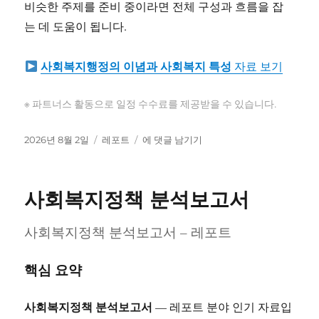
비슷한 주제를 준비 중이라면 전체 구성과 흐름을 잡
는 데 도움이 됩니다.
사회복지행정의 이념과 사회복지 특성
자료 보기
※ 파트너스 활동으로 일정 수수료를 제공받을 수 있습니다.
작
카
사
2026년 8월 2일
레포트
에 댓글 남기기
성
테
회
일
고
복
자
리
지
사회복지정책 분석보고서
행
정
사회복지정책 분석보고서 – 레포트
의
이
념
핵심 요약
과
사
회
사회복지정책 분석보고서
— 레포트 분야 인기 자료입
복