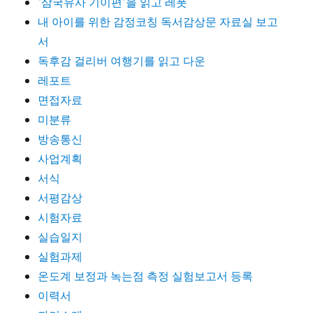
`삼국유사 기이편`을 읽고 레폿
내 아이를 위한 감정코칭 독서감상문 자료실 보고
서
독후감 걸리버 여행기를 읽고 다운
레포트
면접자료
미분류
방송통신
사업계획
서식
서평감상
시험자료
실습일지
실험과제
온도계 보정과 녹는점 측정 실험보고서 등록
이력서