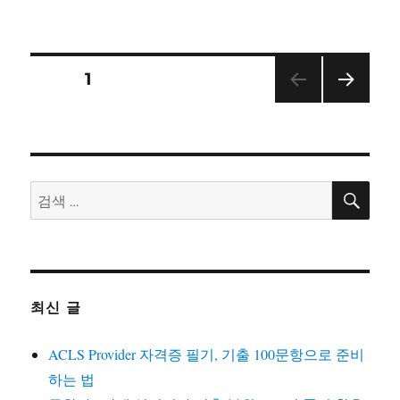
성
테
건
일
고
교
자
리
육
학
글
페이지
1
고
등
다음
내
학
쪽
생
비
대
상
검
검
심
게
색
색:
폐
소
이
생
술
션
(CPR)
최신 글
교
육
PPT
ACLS Provider 자격증 필기, 기출 100문항으로 준비
하는 법