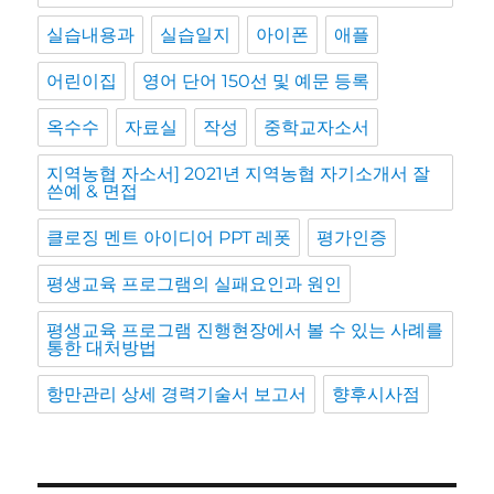
실습내용과
실습일지
아이폰
애플
어린이집
영어 단어 150선 및 예문 등록
옥수수
자료실
작성
중학교자소서
지역농협 자소서] 2021년 지역농협 자기소개서 잘
쓴예 & 면접
클로징 멘트 아이디어 PPT 레폿
평가인증
평생교육 프로그램의 실패요인과 원인
평생교육 프로그램 진행현장에서 볼 수 있는 사례를
통한 대처방법
항만관리 상세 경력기술서 보고서
향후시사점