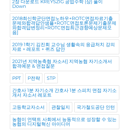
2장 다운로드 KREYSZIG 공업수학 (상) 풀이
Down
2018최신학군단면접노하우+ROTC면접자료기출
문제와합격답안샘플+ROTC면접토론문제기출문제
와합격답변정리+ROTC면접최근경향예상문제모
음]
2019 1학기 김진회 교수님 생활속의 응급처치 강의
자료 + 레포트 + 퀴즈 답안
2021년 지역농축협 자소서] 지역농협 자기소개서
합격예문 & 면접질문
PPT
P전략
STP
간호사 1분 자기소개 간호사 1분 스피치 면접 자기소
개서 자소서 레포트
고등학교자소서
관찰일지
국가철도공단 인턴
농협이 언택트 사회에서 능동적으로 성장할 수 있는
농협의 디지털혁신 아이디어