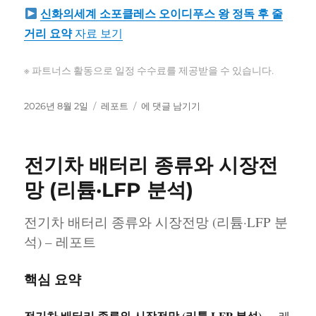
신화의세계 소포클레스 오이디푸스 왕 정독 후 줄
거리 요약
자료 보기
※ 파트너스 활동으로 일정 수수료를 제공받을 수 있습니다.
작
카
신
2026년 8월 2일
레포트
에 댓글 남기기
성
테
화
일
고
의
자
리
세
전기차 배터리 종류와 시장전
계
소
망 (리튬·LFP 분석)
포
클
전기차 배터리 종류와 시장전망 (리튬·LFP 분
레
석) – 레포트
스
오
이
핵심 요약
디
푸
스
전기차 배터리 종류와 시장전망 (리튬·LFP 분석)
— 레