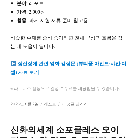
분야
: 레포트
가격
: 2,000원
활용
: 과제·시험·서류 준비 참고용
비슷한 주제를 준비 중이라면 전체 구성과 흐름을 잡
는 데 도움이 됩니다.
정신장애 관련 영화 감상문 (뷰티풀 마인드·샤인·더
셀)
자료 보기
※ 파트너스 활동으로 일정 수수료를 제공받을 수 있습니다.
작
카
정
2026년 8월 2일
레포트
에 댓글 남기기
성
테
신
일
고
장
자
리
애
신화의세계 소포클레스 오이
관
련