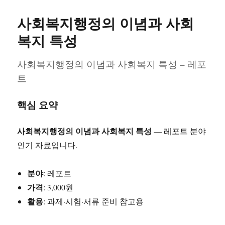
일
고
차
자
리
배
사회복지행정의 이념과 사회
터
리
복지 특성
종
류
사회복지행정의 이념과 사회복지 특성 – 레포
와
트
시
장
전
핵심 요약
망
(리
튬
사회복지행정의 이념과 사회복지 특성
— 레포트 분야
·LFP
인기 자료입니다.
분
석)
분야
: 레포트
가격
: 3,000원
활용
: 과제·시험·서류 준비 참고용