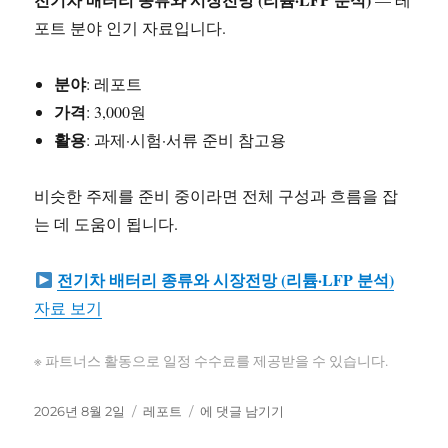
왕
포트 분야 인기 자료입니다.
정
독
후
분야
: 레포트
줄
가격
: 3,000원
거
활용
: 과제·시험·서류 준비 참고용
리
요
약
비슷한 주제를 준비 중이라면 전체 구성과 흐름을 잡
는 데 도움이 됩니다.
전기차 배터리 종류와 시장전망 (리튬·LFP 분석)
자료 보기
※ 파트너스 활동으로 일정 수수료를 제공받을 수 있습니다.
작
카
전
2026년 8월 2일
레포트
에 댓글 남기기
성
테
기