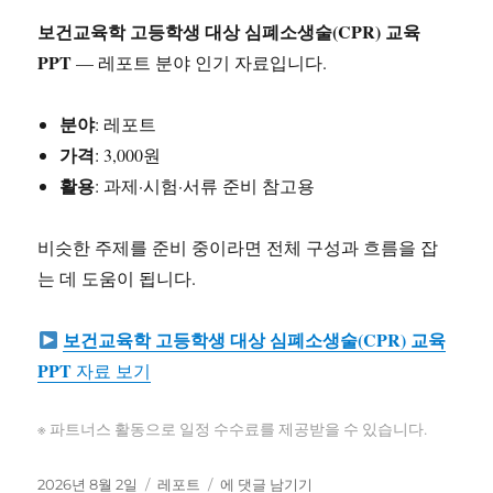
과
활
보건교육학 고등학생 대상 심폐소생술(CPR) 교육
용
PPT
— 레포트 분야 인기 자료입니다.
방
안
분야
: 레포트
가격
: 3,000원
활용
: 과제·시험·서류 준비 참고용
비슷한 주제를 준비 중이라면 전체 구성과 흐름을 잡
는 데 도움이 됩니다.
보건교육학 고등학생 대상 심폐소생술(CPR) 교육
PPT
자료 보기
※ 파트너스 활동으로 일정 수수료를 제공받을 수 있습니다.
작
카
보
2026년 8월 2일
레포트
에 댓글 남기기