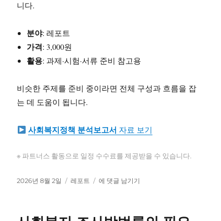
니다.
지
특
성
분야
: 레포트
가격
: 3,000원
활용
: 과제·시험·서류 준비 참고용
비슷한 주제를 준비 중이라면 전체 구성과 흐름을 잡
는 데 도움이 됩니다.
사회복지정책 분석보고서
자료 보기
※ 파트너스 활동으로 일정 수수료를 제공받을 수 있습니다.
작
카
사
2026년 8월 2일
레포트
에 댓글 남기기
성
테
회
일
고
복
자
리
지