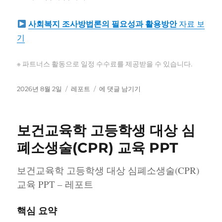
사회복지 조사방법론의 필요성과 활용방안
자료 보
기
※ 파트너스 활동으로 일정 수수료를 제공받을 수 있습니다.
작
카
사
2026년 8월 2일
레포트
에 댓글 남기기
성
테
회
일
고
복
자
리
지
보건교육학 고등학생 대상 심
조
사
폐소생술(CPR) 교육 PPT
방
법
보건교육학 고등학생 대상 심폐소생술(CPR)
론
교육 PPT – 레포트
의
필
요
핵심 요약
성