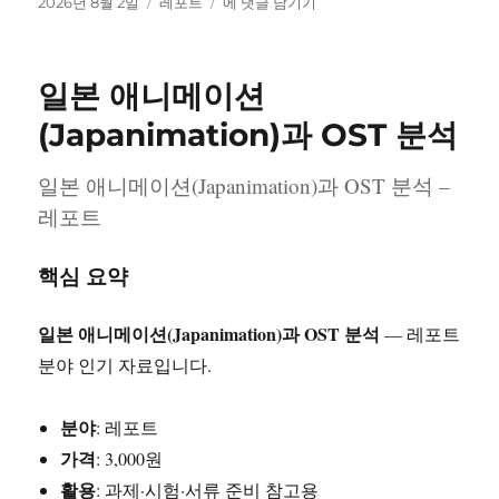
작
카
인
2026년 8월 2일
레포트
에 댓글 남기기
성
테
간
일
고
관
자
리
계
일본 애니메이션
론
나
(Japanimation)과 OST 분석
의
성
일본 애니메이션(Japanimation)과 OST 분석 –
격
레포트
적
특
성
핵심 요약
과
내
향
일본 애니메이션(Japanimation)과 OST 분석
— 레포트
성
분야 인기 자료입니다.
·
외
향
분야
: 레포트
성
가격
: 3,000원
분
활용
: 과제·시험·서류 준비 참고용
석