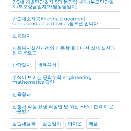
만2세 개별면담일지 8명 분량입니다. (부모면담일
지/부모상담일지/개별상담일지)
반도체소자공학(donald neamen)
semicomductor devices솔루션 입니다
보육일지
사회복지실천사례와 아동학대에 대한 실제 실천과
정 다운로드
상담일지
생육특성
수식이 보이는 공학수학 engineering
mathematics 답안
신육형과
신청서 작성 요령 작성법 및 최신 BEST 합격 예문!
다운받기
실습내용과
실습일지
아이폰
애플