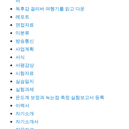
서
독후감 걸리버 여행기를 읽고 다운
레포트
면접자료
미분류
방송통신
사업계획
서식
서평감상
시험자료
실습일지
실험과제
온도계 보정과 녹는점 측정 실험보고서 등록
이력서
자기소개
자기소개서