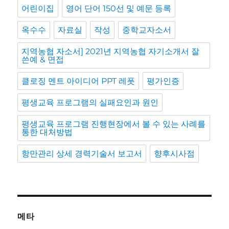
어린이집
영어 단어 150선 및 예문 등록
옥수수
자료실
작성
중학교자소서
지역농협 자소서] 2021년 지역농협 자기소개서 잘
쓴예 & 면접
클로징 멘트 아이디어 PPT 레폿
평가인증
평생교육 프로그램의 실패요인과 원인
평생교육 프로그램 진행현장에서 볼 수 있는 사례를
통한 대처방법
항만관리 상세 경력기술서 보고서
향후시사점
메타