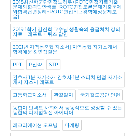
2018최신학군단면접노하우+ROTC면접자료기출
문제와합격답안샘플+ROTC면접토론문제기출문제
와합격답변정리+ROTC면접최근경향예상문제모
음]
2019 1학기 김진회 교수님 생활속의 응급처치 강의
자료 + 레포트 + 퀴즈 답안
2021년 지역농축협 자소서] 지역농협 자기소개서
합격예문 & 면접질문
PPT
P전략
STP
간호사 1분 자기소개 간호사 1분 스피치 면접 자기소
개서 자소서 레포트
고등학교자소서
관찰일지
국가철도공단 인턴
농협이 언택트 사회에서 능동적으로 성장할 수 있는
농협의 디지털혁신 아이디어
레크리에이션 오프닝
마케팅