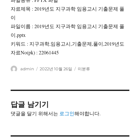
자료제목 : 2019년도 지구과학 임용고시 기출문제 풀
이
파일이름 : 2019년도 지구과학 임용고시 기출문제 풀
이.pptx
키워드 : 지구과학,임용고시,기출문제,풀이,2019년도
자료No(pk) : 22061445
글
작
카
admin
2022년 10월 26일
미분류
쓴
성
테
이
일
고
자
리
답글 남기기
댓글을 달기 위해서는
로그인
해야합니다.