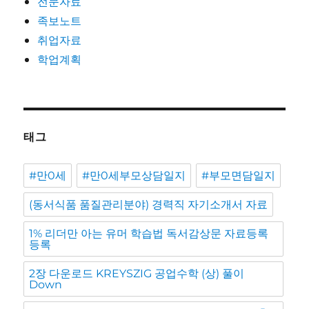
전문자료
족보노트
취업자료
학업계획
태그
#만0세
#만0세부모상담일지
#부모면담일지
(동서식품 품질관리분야) 경력직 자기소개서 자료
1% 리더만 아는 유머 학습법 독서감상문 자료등록
등록
2장 다운로드 KREYSZIG 공업수학 (상) 풀이
Down