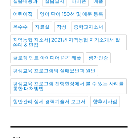
실습내용과
실습일지
아이폰
애플
어린이집
영어 단어 150선 및 예문 등록
옥수수
자료실
작성
중학교자소서
지역농협 자소서] 2021년 지역농협 자기소개서 잘
쓴예 & 면접
클로징 멘트 아이디어 PPT 레폿
평가인증
평생교육 프로그램의 실패요인과 원인
평생교육 프로그램 진행현장에서 볼 수 있는 사례를
통한 대처방법
항만관리 상세 경력기술서 보고서
향후시사점