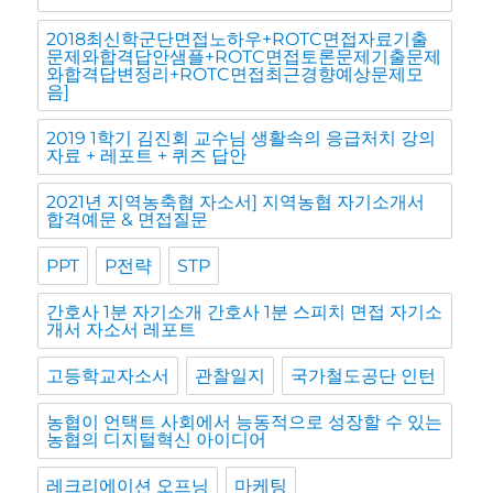
2018최신학군단면접노하우+ROTC면접자료기출
문제와합격답안샘플+ROTC면접토론문제기출문제
와합격답변정리+ROTC면접최근경향예상문제모
음]
2019 1학기 김진회 교수님 생활속의 응급처치 강의
자료 + 레포트 + 퀴즈 답안
2021년 지역농축협 자소서] 지역농협 자기소개서
합격예문 & 면접질문
PPT
P전략
STP
간호사 1분 자기소개 간호사 1분 스피치 면접 자기소
개서 자소서 레포트
고등학교자소서
관찰일지
국가철도공단 인턴
농협이 언택트 사회에서 능동적으로 성장할 수 있는
농협의 디지털혁신 아이디어
레크리에이션 오프닝
마케팅