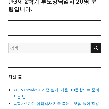
만3세 2학기 부모상담일지 20명 분
다
음
량입니다.
글:
검
검
색
색:
최신 글
ACLS Provider 자격증 필기, 기출 100문항으로 준비
하는 법
독학사 3단계 심리검사 기출 복원 + 오답 풀이 활용