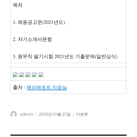
목차
1. 채용공고문(2021년도)
2. 자기소개서문항
3. 원무직 필기시험 2021년도 기출문제(일반상식)
출처 :
해피레포트 자료실
글
작
카
admin
2022년 10월 27일
미분류
쓴
성
테
이
일
고
자
리