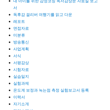
내 아이를 위한 감정코칭 독서감상문 자료실 보고
서
독후감 걸리버 여행기를 읽고 다운
레포트
면접자료
미분류
방송통신
사업계획
서식
서평감상
시험자료
실습일지
실험과제
온도계 보정과 녹는점 측정 실험보고서 등록
이력서
자기소개