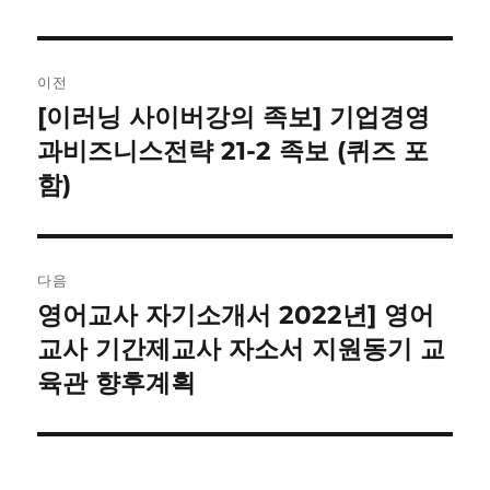
글
이전
내
[이러닝 사이버강의 족보] 기업경영
이
전
과비즈니스전략 21-2 족보 (퀴즈 포
비
글:
함)
게
이
다음
션
영어교사 자기소개서 2022년] 영어
다
음
교사 기간제교사 자소서 지원동기 교
글:
육관 향후계획