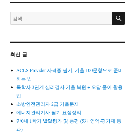
검
검
색
색:
최신 글
ACLS Provider 자격증 필기, 기출 100문항으로 준비
하는 법
독학사 3단계 심리검사 기출 복원 + 오답 풀이 활용
법
소방안전관리자 2급 기출문제
에너지관리기사 필기 요점정리
만0세 1학기 발달평가 및 총평 (5개 영역·평가제 통
과)