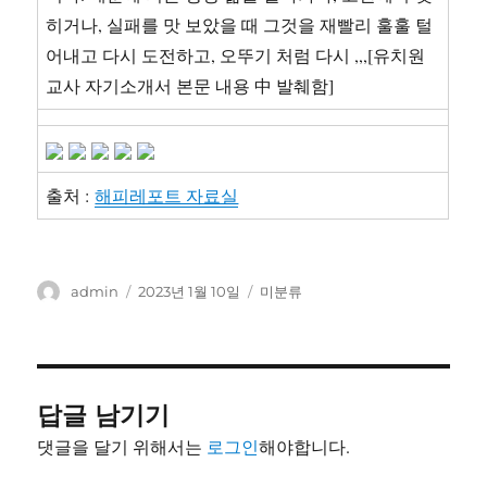
히거나, 실패를 맛 보았을 때 그것을 재빨리 훌훌 털
어내고 다시 도전하고, 오뚜기 처럼 다시 ,,,[유치원
교사 자기소개서 본문 내용 中 발췌함]
출처 :
해피레포트 자료실
글
작
카
admin
2023년 1월 10일
미분류
쓴
성
테
이
일
고
자
리
답글 남기기
댓글을 달기 위해서는
로그인
해야합니다.