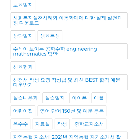
보육일지
사회복지실천사례와 아동학대에 대한 실제 실천과
정 다운로드
상담일지
생육특성
수식이 보이는 공학수학 engineering
mathematics 답안
신육형과
신청서 작성 요령 작성법 및 최신 BEST 합격 예문!
다운받기
실습내용과
실습일지
아이폰
애플
어린이집
영어 단어 150선 및 예문 등록
옥수수
자료실
작성
중학교자소서
지역농협 자소서] 2021년 지역농협 자기소개서 잘