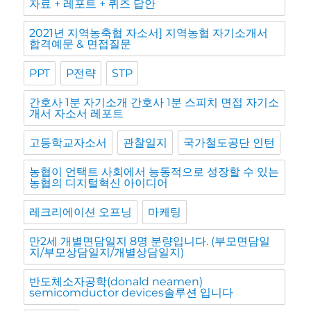
자료 + 레포트 + 퀴즈 답안
2021년 지역농축협 자소서] 지역농협 자기소개서
합격예문 & 면접질문
PPT
P전략
STP
간호사 1분 자기소개 간호사 1분 스피치 면접 자기소
개서 자소서 레포트
고등학교자소서
관찰일지
국가철도공단 인턴
농협이 언택트 사회에서 능동적으로 성장할 수 있는
농협의 디지털혁신 아이디어
레크리에이션 오프닝
마케팅
만2세 개별면담일지 8명 분량입니다. (부모면담일
지/부모상담일지/개별상담일지)
반도체소자공학(donald neamen)
semicomductor devices솔루션 입니다