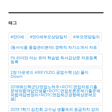
태그
#만0세
#만0세부모상담일지
#부모면담일지
(동서식품 품질관리분야) 경력직 자기소개서 자료
1% 리더만 아는 유머 학습법 독서감상문 자료등록
등록
2장 다운로드 KREYSZIG 공업수학 (상) 풀이
Down
2018최신학군단면접노하우+ROTC면접자료기출
문제와합격답안샘플+ROTC면접토론문제기출문제
와합격답변정리+ROTC면접최근경향예상문제모
음]
2019 1학기 김진회 교수님 생활속의 응급처치 강의