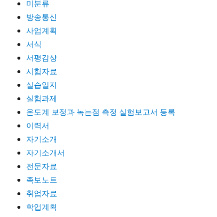
미분류
방송통신
사업계획
서식
서평감상
시험자료
실습일지
실험과제
온도계 보정과 녹는점 측정 실험보고서 등록
이력서
자기소개
자기소개서
전문자료
족보노트
취업자료
학업계획