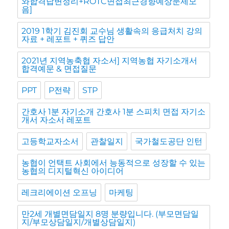
와합격답변정리+ROTC면접최근경향예상문제모
음]
2019 1학기 김진회 교수님 생활속의 응급처치 강의
자료 + 레포트 + 퀴즈 답안
2021년 지역농축협 자소서] 지역농협 자기소개서
합격예문 & 면접질문
PPT
P전략
STP
간호사 1분 자기소개 간호사 1분 스피치 면접 자기소
개서 자소서 레포트
고등학교자소서
관찰일지
국가철도공단 인턴
농협이 언택트 사회에서 능동적으로 성장할 수 있는
농협의 디지털혁신 아이디어
레크리에이션 오프닝
마케팅
만2세 개별면담일지 8명 분량입니다. (부모면담일
지/부모상담일지/개별상담일지)