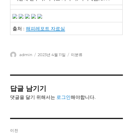
출처 :
해피레포트 자료실
글
작
카
admin
2023년 4월 11일
미분류
쓴
성
테
이
일
고
자
리
답글 남기기
댓글을 달기 위해서는
로그인
해야합니다.
글
이전