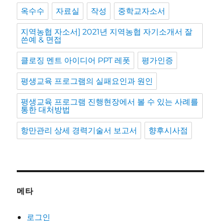
옥수수
자료실
작성
중학교자소서
지역농협 자소서] 2021년 지역농협 자기소개서 잘
쓴예 & 면접
클로징 멘트 아이디어 PPT 레폿
평가인증
평생교육 프로그램의 실패요인과 원인
평생교육 프로그램 진행현장에서 볼 수 있는 사례를
통한 대처방법
항만관리 상세 경력기술서 보고서
향후시사점
메타
로그인