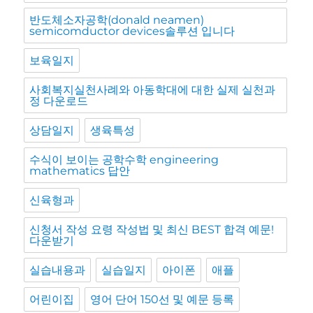
반도체소자공학(donald neamen)
semicomductor devices솔루션 입니다
보육일지
사회복지실천사례와 아동학대에 대한 실제 실천과
정 다운로드
상담일지
생육특성
수식이 보이는 공학수학 engineering
mathematics 답안
신육형과
신청서 작성 요령 작성법 및 최신 BEST 합격 예문!
다운받기
실습내용과
실습일지
아이폰
애플
어린이집
영어 단어 150선 및 예문 등록