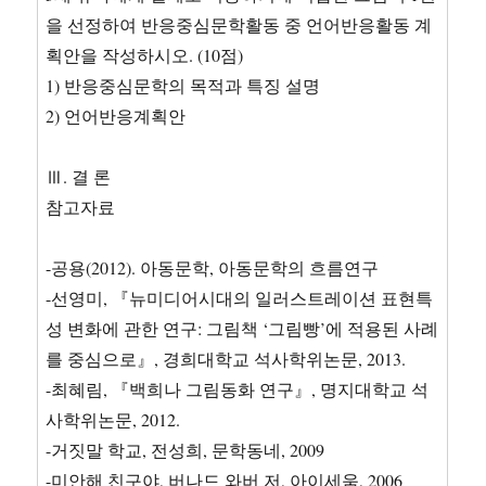
을 선정하여 반응중심문학활동 중 언어반응활동 계
획안을 작성하시오. (10점)
1) 반응중심문학의 목적과 특징 설명
2) 언어반응계획안
Ⅲ. 결 론
참고자료
-공용(2012). 아동문학, 아동문학의 흐름연구
-선영미, 『뉴미디어시대의 일러스트레이션 표현특
성 변화에 관한 연구: 그림책 ‘그림빵’에 적용된 사례
를 중심으로』, 경희대학교 석사학위논문, 2013.
-최혜림, 『백희나 그림동화 연구』, 명지대학교 석
사학위논문, 2012.
-거짓말 학교, 전성희, 문학동네, 2009
-미안해 친구야, 버나드 와버 저, 아이세움, 2006