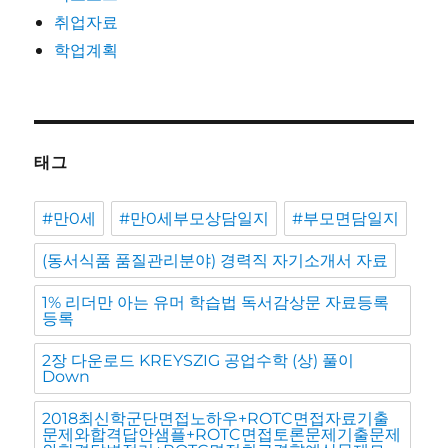
취업자료
학업계획
태그
#만0세
#만0세부모상담일지
#부모면담일지
(동서식품 품질관리분야) 경력직 자기소개서 자료
1% 리더만 아는 유머 학습법 독서감상문 자료등록
등록
2장 다운로드 KREYSZIG 공업수학 (상) 풀이
Down
2018최신학군단면접노하우+ROTC면접자료기출
문제와합격답안샘플+ROTC면접토론문제기출문제