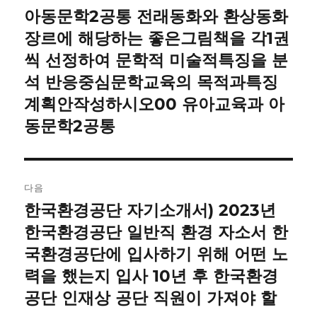
내
아동문학2공통 전래동화와 환상동화
이
전
장르에 해당하는 좋은그림책을 각1권
비
글:
씩 선정하여 문학적 미술적특징을 분
게
석 반응중심문학교육의 목적과특징
이
계획안작성하시오00 유아교육과 아
동문학2공통
션
다음
한국환경공단 자기소개서) 2023년
다
음
한국환경공단 일반직 환경 자소서 한
글:
국환경공단에 입사하기 위해 어떤 노
력을 했는지 입사 10년 후 한국환경
공단 인재상 공단 직원이 가져야 할