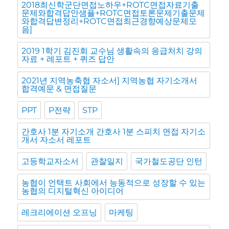
2018최신학군단면접노하우+ROTC면접자료기출
문제와합격답안샘플+ROTC면접토론문제기출문제
와합격답변정리+ROTC면접최근경향예상문제모
음]
2019 1학기 김진회 교수님 생활속의 응급처치 강의
자료 + 레포트 + 퀴즈 답안
2021년 지역농축협 자소서] 지역농협 자기소개서
합격예문 & 면접질문
PPT
P전략
STP
간호사 1분 자기소개 간호사 1분 스피치 면접 자기소
개서 자소서 레포트
고등학교자소서
관찰일지
국가철도공단 인턴
농협이 언택트 사회에서 능동적으로 성장할 수 있는
농협의 디지털혁신 아이디어
레크리에이션 오프닝
마케팅