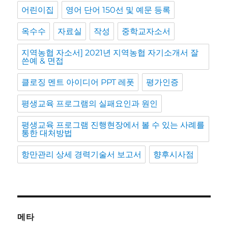
어린이집
영어 단어 150선 및 예문 등록
옥수수
자료실
작성
중학교자소서
지역농협 자소서] 2021년 지역농협 자기소개서 잘
쓴예 & 면접
클로징 멘트 아이디어 PPT 레폿
평가인증
평생교육 프로그램의 실패요인과 원인
평생교육 프로그램 진행현장에서 볼 수 있는 사례를
통한 대처방법
항만관리 상세 경력기술서 보고서
향후시사점
메타