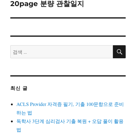
글:
20page 분량 관찰일지
검
검
색
색:
최신 글
ACLS Provider 자격증 필기, 기출 100문항으로 준비
하는 법
독학사 3단계 심리검사 기출 복원 + 오답 풀이 활용
법