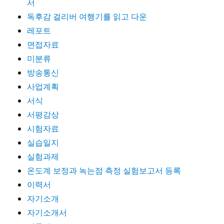
서
독후감 걸리버 여행기를 읽고 다운
레포트
면접자료
미분류
방송통신
사업계획
서식
서평감상
시험자료
실습일지
실험과제
온도계 보정과 녹는점 측정 실험보고서 등록
이력서
자기소개
자기소개서