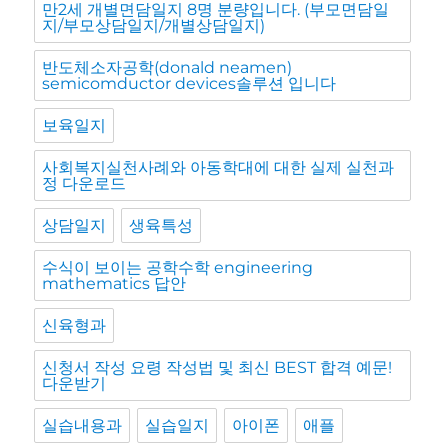
만2세 개별면담일지 8명 분량입니다. (부모면담일
지/부모상담일지/개별상담일지)
반도체소자공학(donald neamen)
semicomductor devices솔루션 입니다
보육일지
사회복지실천사례와 아동학대에 대한 실제 실천과
정 다운로드
상담일지
생육특성
수식이 보이는 공학수학 engineering
mathematics 답안
신육형과
신청서 작성 요령 작성법 및 최신 BEST 합격 예문!
다운받기
실습내용과
실습일지
아이폰
애플