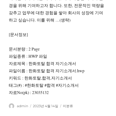
경을 위해 기여하고자 합니다. 또한, 전문적인 역량을
갖추고 업무에 대한 경험을 쌓아 회사의 성장에 기여
하고 싶습니다. 이를 위해 …(생략)
[문서정보]
문서분량 : 2 Page
파일종류 : HWP 파일
자료제목 : 한화토탈 합격 자기소개서
파일이름 : 한화토탈 합격 자기소개서.hwp
키워드 : 한화토탈,합격,자기소개서
태그(#) : #한화토탈 #합격 #자기소개서
자료No(pk) : 23035132
글
작
카
admin
2023년 4월 14일
미분류
쓴
성
테