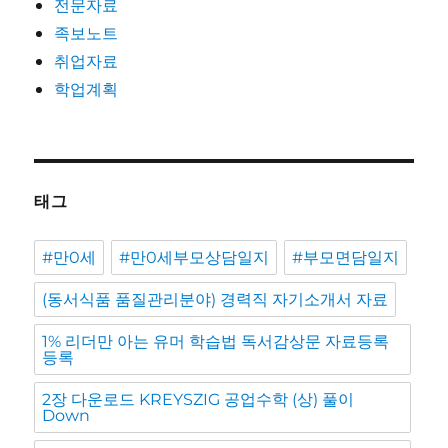
전문자료
족보노트
취업자료
학업계획
태그
#만0세
#만0세부모상담일지
#부모면담일지
(동서식품 품질관리분야) 경력직 자기소개서 자료
1% 리더만 아는 유머 학습법 독서감상문 자료등록
등록
2장 다운로드 KREYSZIG 공업수학 (상) 풀이
Down