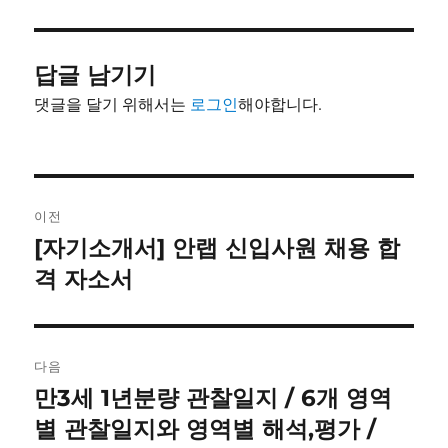
이
일
고
자
리
답글 남기기
댓글을 달기 위해서는
로그인
해야합니다.
글
이전
내
[자기소개서] 안랩 신입사원 채용 합
이
전
격 자소서
비
글:
게
이
다음
만3세 1년분량 관찰일지 / 6개 영역
다
션
음
별 관찰일지와 영역별 해석,평가 /