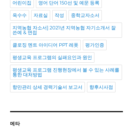
어린이집
영어 단어 150선 및 예문 등록
옥수수
자료실
작성
중학교자소서
지역농협 자소서] 2021년 지역농협 자기소개서 잘
쓴예 & 면접
클로징 멘트 아이디어 PPT 레폿
평가인증
평생교육 프로그램의 실패요인과 원인
평생교육 프로그램 진행현장에서 볼 수 있는 사례를
통한 대처방법
항만관리 상세 경력기술서 보고서
향후시사점
메타