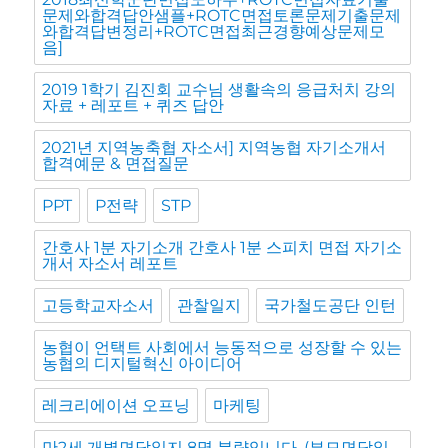
문제와합격답안샘플+ROTC면접토론문제기출문제
와합격답변정리+ROTC면접최근경향예상문제모
음]
2019 1학기 김진회 교수님 생활속의 응급처치 강의
자료 + 레포트 + 퀴즈 답안
2021년 지역농축협 자소서] 지역농협 자기소개서
합격예문 & 면접질문
PPT
P전략
STP
간호사 1분 자기소개 간호사 1분 스피치 면접 자기소
개서 자소서 레포트
고등학교자소서
관찰일지
국가철도공단 인턴
농협이 언택트 사회에서 능동적으로 성장할 수 있는
농협의 디지털혁신 아이디어
레크리에이션 오프닝
마케팅
만2세 개별면담일지 8명 분량입니다. (부모면담일