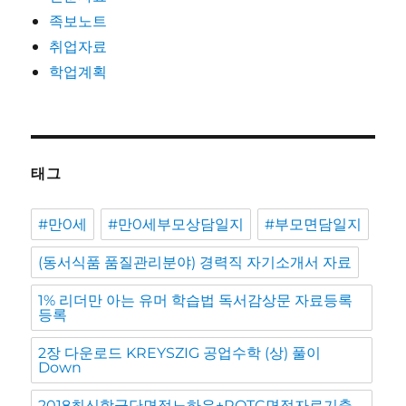
족보노트
취업자료
학업계획
태그
#만0세
#만0세부모상담일지
#부모면담일지
(동서식품 품질관리분야) 경력직 자기소개서 자료
1% 리더만 아는 유머 학습법 독서감상문 자료등록
등록
2장 다운로드 KREYSZIG 공업수학 (상) 풀이
Down
2018최신학군단면접노하우+ROTC면접자료기출