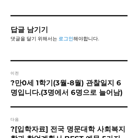
쓴
성
테
이
일
고
자
리
답글 남기기
댓글을 달기 위해서는
로그인
해야합니다.
글
이전
내
?만0세 1학기(3월-8월) 관찰일지 6
이
전
명입니다.(3명에서 6명으로 늘어남)
비
글:
게
이
다음
?[입학자료] 전국 명문대학 사회복지
다
션
음