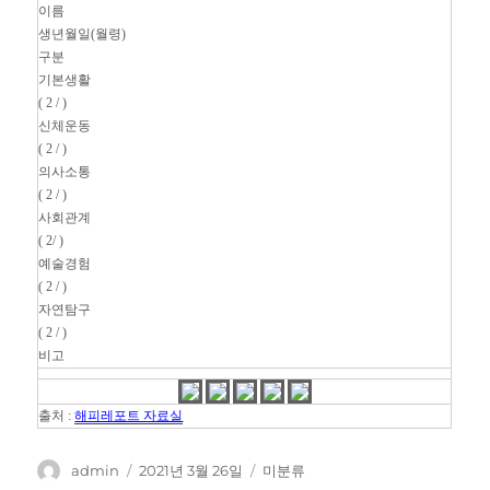
이름
생년월일(월령)
구분
기본생활
( 2 / )
신체운동
( 2 / )
의사소통
( 2 / )
사회관계
( 2/ )
예술경험
( 2 / )
자연탐구
( 2 / )
비고
출처 :
해피레포트 자료실
글
작
카
admin
2021년 3월 26일
미분류