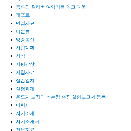
독후감 걸리버 여행기를 읽고 다운
레포트
면접자료
미분류
방송통신
사업계획
서식
서평감상
시험자료
실습일지
실험과제
온도계 보정과 녹는점 측정 실험보고서 등록
이력서
자기소개
자기소개서
전문자료