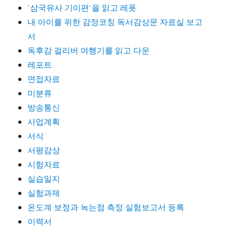
`삼국유사 기이편`을 읽고 레폿
내 아이를 위한 감정코칭 독서감상문 자료실 보고
서
독후감 걸리버 여행기를 읽고 다운
레포트
면접자료
미분류
방송통신
사업계획
서식
서평감상
시험자료
실습일지
실험과제
온도계 보정과 녹는점 측정 실험보고서 등록
이력서