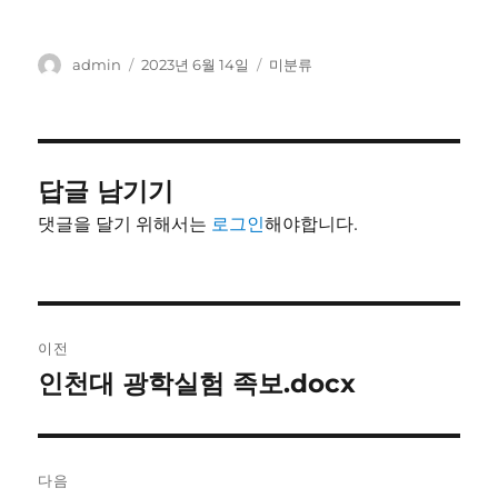
글
작
카
admin
2023년 6월 14일
미분류
쓴
성
테
이
일
고
자
리
답글 남기기
댓글을 달기 위해서는
로그인
해야합니다.
글
이전
내
인천대 광학실험 족보.docx
이
전
비
글:
게
다음