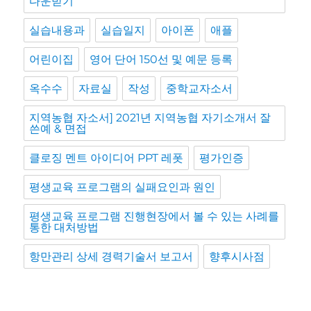
다운받기
실습내용과
실습일지
아이폰
애플
어린이집
영어 단어 150선 및 예문 등록
옥수수
자료실
작성
중학교자소서
지역농협 자소서] 2021년 지역농협 자기소개서 잘
쓴예 & 면접
클로징 멘트 아이디어 PPT 레폿
평가인증
평생교육 프로그램의 실패요인과 원인
평생교육 프로그램 진행현장에서 볼 수 있는 사례를
통한 대처방법
항만관리 상세 경력기술서 보고서
향후시사점