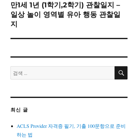
이
만1세 1년 (1학기,2학기) 관찰일지 –
다
음
일상 놀이 영역별 유아 행동 관찰일
션
글:
지
검
검
색
색:
최신 글
ACLS Provider 자격증 필기, 기출 100문항으로 준비
하는 법