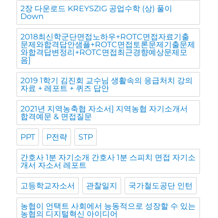
2장 다운로드 KREYSZIG 공업수학 (상) 풀이
Down
2018최신학군단면접노하우+ROTC면접자료기출
문제와합격답안샘플+ROTC면접토론문제기출문제
와합격답변정리+ROTC면접최근경향예상문제모
음]
2019 1학기 김진회 교수님 생활속의 응급처치 강의
자료 + 레포트 + 퀴즈 답안
2021년 지역농축협 자소서] 지역농협 자기소개서
합격예문 & 면접질문
PPT
P전략
STP
간호사 1분 자기소개 간호사 1분 스피치 면접 자기소
개서 자소서 레포트
고등학교자소서
관찰일지
국가철도공단 인턴
농협이 언택트 사회에서 능동적으로 성장할 수 있는
농협의 디지털혁신 아이디어