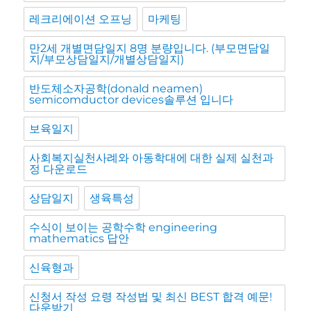
레크리에이션 오프닝
마케팅
만2세 개별면담일지 8명 분량입니다. (부모면담일
지/부모상담일지/개별상담일지)
반도체소자공학(donald neamen)
semicomductor devices솔루션 입니다
보육일지
사회복지실천사례와 아동학대에 대한 실제 실천과
정 다운로드
상담일지
생육특성
수식이 보이는 공학수학 engineering
mathematics 답안
신육형과
신청서 작성 요령 작성법 및 최신 BEST 합격 예문!
다운받기