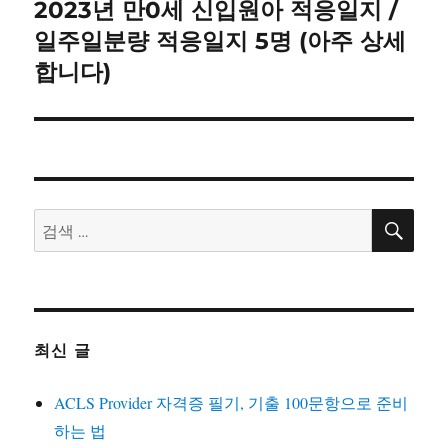
2023년 만0세 신입원아 적응일지 /
다
음
일주일분량 적응일지 5명 (아주 상세
글:
합니다)
검
검
색
색:
최신 글
ACLS Provider 자격증 필기, 기출 100문항으로 준비
하는 법