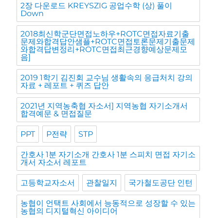
2장 다운로드 KREYSZIG 공업수학 (상) 풀이
Down
2018최신학군단면접노하우+ROTC면접자료기출
문제와합격답안샘플+ROTC면접토론문제기출문제
와합격답변정리+ROTC면접최근경향예상문제모
음]
2019 1학기 김진회 교수님 생활속의 응급처치 강의
자료 + 레포트 + 퀴즈 답안
2021년 지역농축협 자소서] 지역농협 자기소개서
합격예문 & 면접질문
PPT
P전략
STP
간호사 1분 자기소개 간호사 1분 스피치 면접 자기소
개서 자소서 레포트
고등학교자소서
관찰일지
국가철도공단 인턴
농협이 언택트 사회에서 능동적으로 성장할 수 있는
농협의 디지털혁신 아이디어