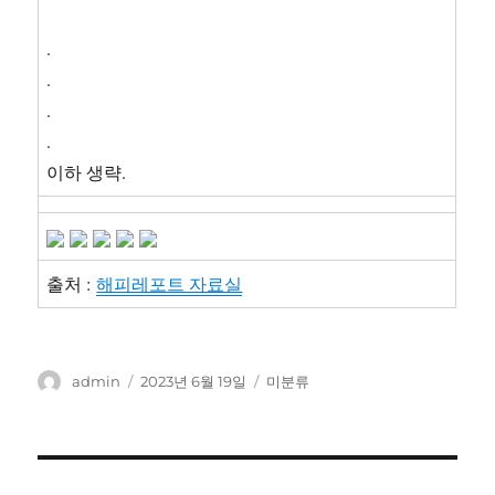
.
.
.
.
이하 생략.
출처 :
해피레포트 자료실
글
작
카
admin
2023년 6월 19일
미분류
쓴
성
테
이
일
고
자
리