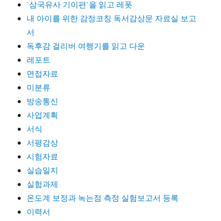
`삼국유사 기이편`을 읽고 레폿
내 아이를 위한 감정코칭 독서감상문 자료실 보고
서
독후감 걸리버 여행기를 읽고 다운
레포트
면접자료
미분류
방송통신
사업계획
서식
서평감상
시험자료
실습일지
실험과제
온도계 보정과 녹는점 측정 실험보고서 등록
이력서