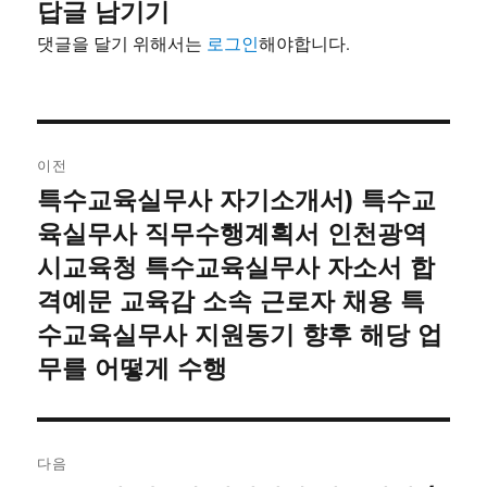
답글 남기기
댓글을 달기 위해서는
로그인
해야합니다.
글
이전
내
특수교육실무사 자기소개서) 특수교
이
전
육실무사 직무수행계획서 인천광역
비
글:
시교육청 특수교육실무사 자소서 합
게
격예문 교육감 소속 근로자 채용 특
이
수교육실무사 지원동기 향후 해당 업
무를 어떻게 수행
션
다음