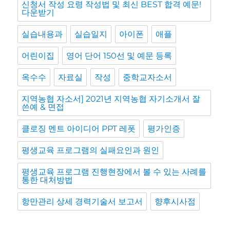
신청서 작성 요령 작성법 및 최신 BEST 합격 예문!
다운받기
실습내용과
실습일지
아이폰
애플
어린이집
영어 단어 150선 및 예문 등록
옥수수
자료실
작성
중학교자소서
지역농협 자소서] 2021년 지역농협 자기소개서 잘
쓴예 & 면접
클로징 멘트 아이디어 PPT 레폿
평가인증
평생교육 프로그램의 실패요인과 원인
평생교육 프로그램 진행현장에서 볼 수 있는 사례를
통한 대처방법
항만관리 상세 경력기술서 보고서
향후시사점