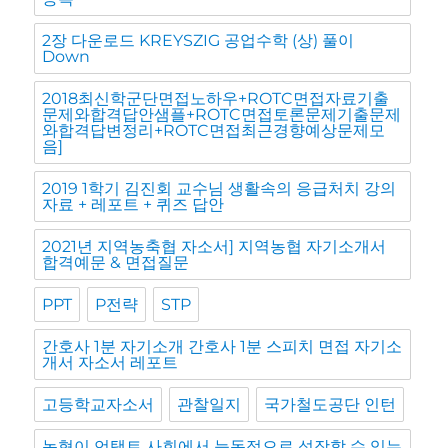
2장 다운로드 KREYSZIG 공업수학 (상) 풀이
Down
2018최신학군단면접노하우+ROTC면접자료기출
문제와합격답안샘플+ROTC면접토론문제기출문제
와합격답변정리+ROTC면접최근경향예상문제모
음]
2019 1학기 김진회 교수님 생활속의 응급처치 강의
자료 + 레포트 + 퀴즈 답안
2021년 지역농축협 자소서] 지역농협 자기소개서
합격예문 & 면접질문
PPT
P전략
STP
간호사 1분 자기소개 간호사 1분 스피치 면접 자기소
개서 자소서 레포트
고등학교자소서
관찰일지
국가철도공단 인턴
농협이 언택트 사회에서 능동적으로 성장할 수 있는