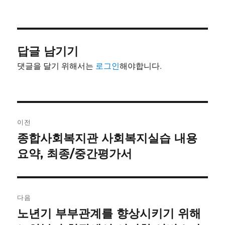
쓴
성
테
이
일
고
자
리
답글 남기기
댓글을 달기 위해서는
로그인
해야합니다.
글
이전
내
종합사회복지관 사회복지실습 내용
이
전
요약, 최종/중간평가서
비
글:
게
이
다음
노년기 부부관계를 향상시키기 위해
다
션