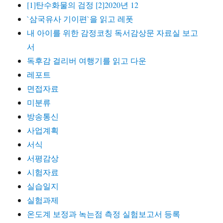
[1]탄수화물의 검정 [2]2020년 12
`삼국유사 기이편`을 읽고 레폿
내 아이를 위한 감정코칭 독서감상문 자료실 보고
서
독후감 걸리버 여행기를 읽고 다운
레포트
면접자료
미분류
방송통신
사업계획
서식
서평감상
시험자료
실습일지
실험과제
온도계 보정과 녹는점 측정 실험보고서 등록