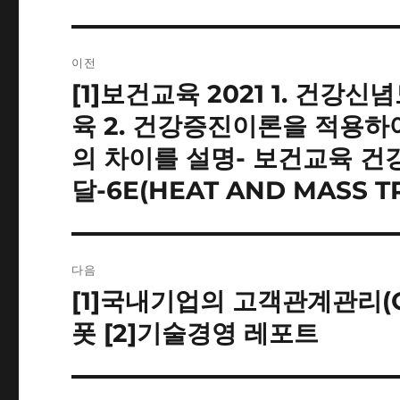
글
이전
내
[1]보건교육 2021 1. 건
이
전
비
육 2. 건강증진이론을 적용하여
글:
의 차이를 설명- 보건교육 건강
게
달-6E(HEAT AND MASS T
이
션
다음
[1]국내기업의 고객관계관리(C
다
음
폿 [2]기술경영 레포트
글: