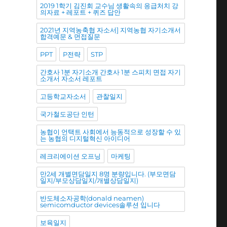
2019 1학기 김진회 교수님 생활속의 응급처치 강
의자료 + 레포트 + 퀴즈 답안
2021년 지역농축협 자소서] 지역농협 자기소개서
합격예문 & 면접질문
PPT
P전략
STP
간호사 1분 자기소개 간호사 1분 스피치 면접 자기
소개서 자소서 레포트
고등학교자소서
관찰일지
국가철도공단 인턴
농협이 언택트 사회에서 능동적으로 성장할 수 있
는 농협의 디지털혁신 아이디어
레크리에이션 오프닝
마케팅
만2세 개별면담일지 8명 분량입니다. (부모면담
일지/부모상담일지/개별상담일지)
반도체소자공학(donald neamen)
semicomductor devices솔루션 입니다
보육일지