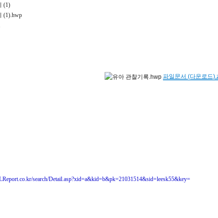
(1)
1).hwp
1
파일문서 (다운로드).z
LReport.co.kr/search/Detail.asp?xid=a&kid=b&pk=21031514&sid=leesk55&key=