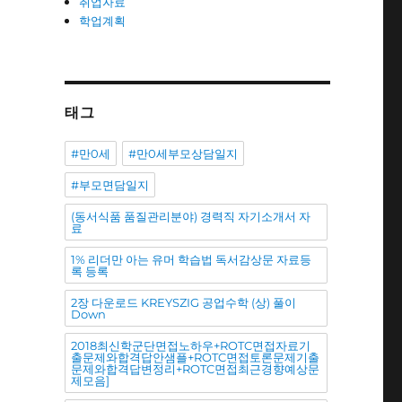
취업자료
학업계획
태그
#만0세
#만0세부모상담일지
#부모면담일지
(동서식품 품질관리분야) 경력직 자기소개서 자
료
1% 리더만 아는 유머 학습법 독서감상문 자료등
록 등록
2장 다운로드 KREYSZIG 공업수학 (상) 풀이
Down
2018최신학군단면접노하우+ROTC면접자료기
출문제와합격답안샘플+ROTC면접토론문제기출
문제와합격답변정리+ROTC면접최근경향예상문
제모음]