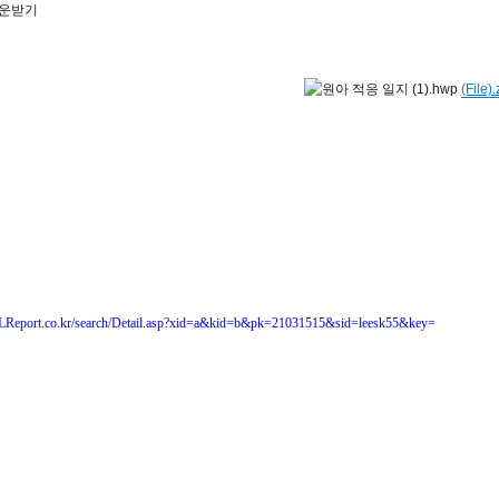
 다운받기
(File).
LReport.co.kr/search/Detail.asp?xid=a&kid=b&pk=21031515&sid=leesk55&key=