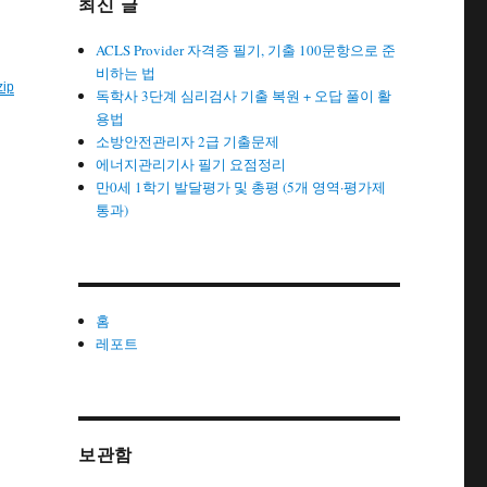
최신 글
ACLS Provider 자격증 필기, 기출 100문항으로 준
비하는 법
zip
독학사 3단계 심리검사 기출 복원 + 오답 풀이 활
용법
소방안전관리자 2급 기출문제
에너지관리기사 필기 요점정리
만0세 1학기 발달평가 및 총평 (5개 영역·평가제
통과)
홈
레포트
보관함