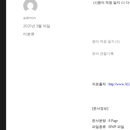
[1]원아 적응 일지 (1)
글
admin
쓴
작
2021년 3월 16일
이
성
카
미분류
일
테
원아 적응 일지 (1)
자
고
리
유아 관찰기록
자료출처 :
http://www.AL
[문서정보]
문서분량 : 8 Page
파일종류 : HWP 파일