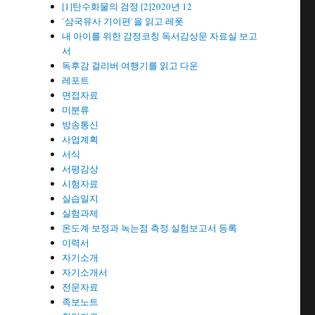
[1]탄수화물의 검정 [2]2020년 12
`삼국유사 기이편`을 읽고 레폿
내 아이를 위한 감정코칭 독서감상문 자료실 보고
서
독후감 걸리버 여행기를 읽고 다운
레포트
면접자료
미분류
방송통신
사업계획
서식
서평감상
시험자료
실습일지
실험과제
온도계 보정과 녹는점 측정 실험보고서 등록
이력서
자기소개
자기소개서
전문자료
족보노트