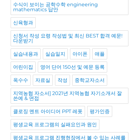
수식이 보이는 공학수학 engineering
mathematics 답안
신육형과
신청서 작성 요령 작성법 및 최신 BEST 합격 예문!
다운받기
실습내용과
실습일지
아이폰
애플
어린이집
영어 단어 150선 및 예문 등록
옥수수
자료실
작성
중학교자소서
지역농협 자소서] 2021년 지역농협 자기소개서 잘
쓴예 & 면접
클로징 멘트 아이디어 PPT 레폿
평가인증
평생교육 프로그램의 실패요인과 원인
평생교육 프로그램 진행현장에서 볼 수 있는 사례를