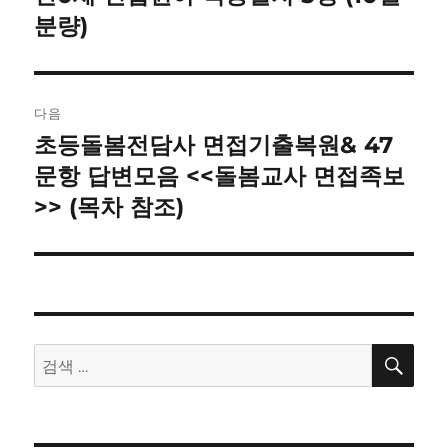
전
분량)
비
글:
게
이
다음
초등돌봄전담사 면접기출복원& 47
다
션
음
문항 답변모음 <<돌봄교사 면접족보
글:
>> (목차 참조)
검
검
색
색: