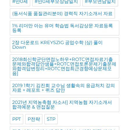
#만0세
#만0세부모상담일지
#부모면담일지
(동서식품 품질관리분야) 경력직 자기소개서 자료
1% 리더만 아는 유머 학습법 독서감상문 자료등록
등록
2장 다운로드 KREYSZIG 공업수학 (상) 풀이
Down
2018최신학군단면접노하우+ROTC면접자료기출
문제와합격답안샘플+ROTC면접토론문제기출문제
와합격답변정리+ROTC면접최근경향예상문제모
음]
2019 1학기 김진회 교수님 생활속의 응급처치 강의
자료 + 레포트 + 퀴즈 답안
2021년 지역농축협 자소서] 지역농협 자기소개서
합격예문 & 면접질문
PPT
P전략
STP