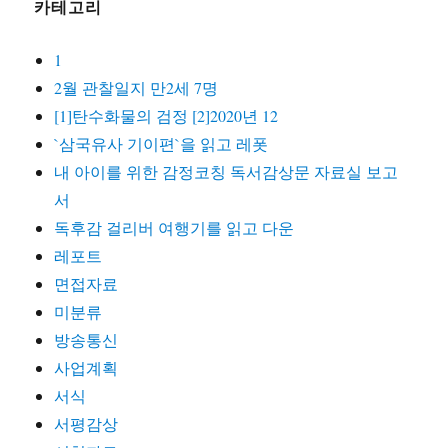
카테고리
1
2월 관찰일지 만2세 7명
[1]탄수화물의 검정 [2]2020년 12
`삼국유사 기이편`을 읽고 레폿
내 아이를 위한 감정코칭 독서감상문 자료실 보고
서
독후감 걸리버 여행기를 읽고 다운
레포트
면접자료
미분류
방송통신
사업계획
서식
서평감상