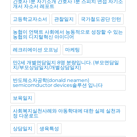
간호사 1분 자기소개 간호사 1분 스피치 면접 자기소
개서 자소서 레포트
고등학교자소서
관찰일지
국가철도공단 인턴
농협이 언택트 사회에서 능동적으로 성장할 수 있는
농협의 디지털혁신 아이디어
레크리에이션 오프닝
마케팅
만2세 개별면담일지 8명 분량입니다. (부모면담일
지/부모상담일지/개별상담일지)
반도체소자공학(donald neamen)
semicomductor devices솔루션 입니다
보육일지
사회복지실천사례와 아동학대에 대한 실제 실천과
정 다운로드
상담일지
생육특성