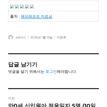
출처 :
해피레포트 자료실
글
작
카
admin
2026년 1월 15일
미분류
쓴
성
테
이
일
고
자
리
답글 남기기
댓글을 달기 위해서는
로그인
해야합니다.
글
이전
내
만0세 신입원아 적응일지 5명 (10일
이