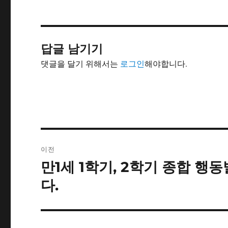
답글 남기기
댓글을 달기 위해서는
로그인
해야합니다.
글
이전
내
만1세 1학기, 2학기 종합 행
이
전
비
다.
글:
게
이