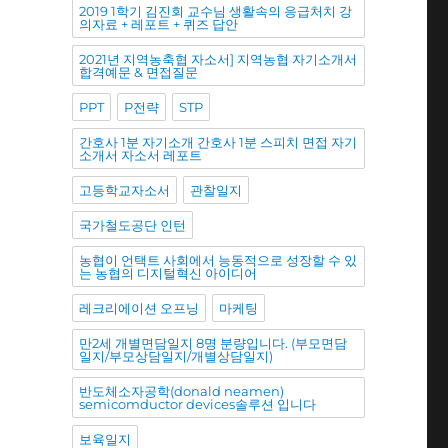
2019 1학기 김진회 교수님 생활속의 응급처치 강
의자료 + 레포트 + 퀴즈 답안
2021년 지역농축협 자소서] 지역농협 자기소개서
합격예문 & 면접질문
PPT
P전략
STP
간호사 1분 자기소개 간호사 1분 스피치 면접 자기
소개서 자소서 레포트
고등학교자소서
관찰일지
국가철도공단 인턴
농협이 언택트 사회에서 능동적으로 성장할 수 있
는 농협의 디지털혁신 아이디어
레크리에이션 오프닝
마케팅
만2세 개별면담일지 8명 분량입니다. (부모면담
일지/부모상담일지/개별상담일지)
반도체소자공학(donald neamen)
semicomductor devices솔루션 입니다
보육일지