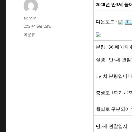
2020년 만3세 놀
글
admin
다운로드 :
20
쓴
작
2021년 6월 28일
이
성
카
미분류
일
테
자
분량 : 36 페이지 
고
리
설명 : 만3세 관
1년치 분량입니다
총평도 1학기 / 
월별로 구분되어 
만3세 관찰일지