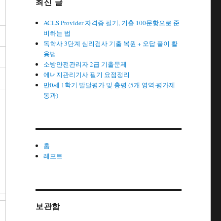
최신 글
ACLS Provider 자격증 필기, 기출 100문항으로 준
비하는 법
독학사 3단계 심리검사 기출 복원 + 오답 풀이 활
용법
소방안전관리자 2급 기출문제
에너지관리기사 필기 요점정리
만0세 1학기 발달평가 및 총평 (5개 영역·평가제
통과)
홈
레포트
보관함