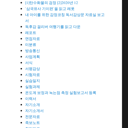
[1]탄수화물의 검정 [2]2020년 12
`삼국유사 기이편`을 읽고 레폿
내 아이를 위한 감정코칭 독서감상문 자료실 보고
서
독후감 걸리버 여행기를 읽고 다운
레포트
면접자료
미분류
방송통신
사업계획
서식
서평감상
시험자료
실습일지
실험과제
온도계 보정과 녹는점 측정 실험보고서 등록
이력서
자기소개
자기소개서
전문자료
족보노트