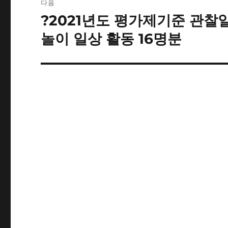
다음
션
?2021년도 평가제기준 관찰
다
음
놀이 일상 활동 16명분
글: