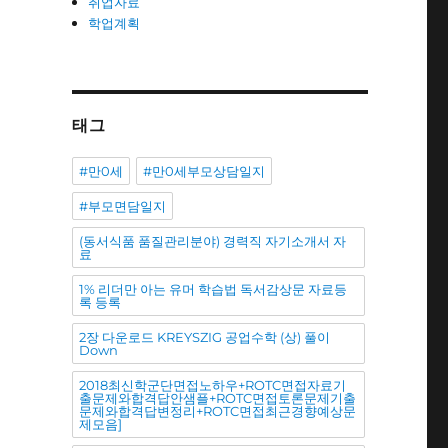
취업자료
학업계획
태그
#만0세
#만0세부모상담일지
#부모면담일지
(동서식품 품질관리분야) 경력직 자기소개서 자
료
1% 리더만 아는 유머 학습법 독서감상문 자료등
록 등록
2장 다운로드 KREYSZIG 공업수학 (상) 풀이
Down
2018최신학군단면접노하우+ROTC면접자료기
출문제와합격답안샘플+ROTC면접토론문제기출
문제와합격답변정리+ROTC면접최근경향예상문
제모음]