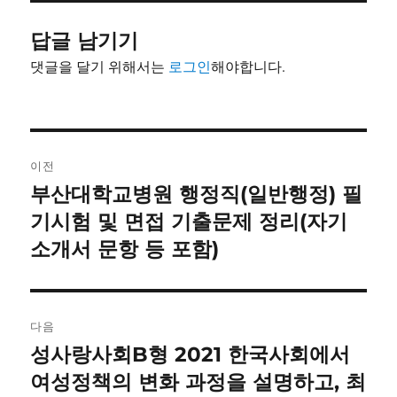
답글 남기기
댓글을 달기 위해서는
로그인
해야합니다.
글
이전
내
부산대학교병원 행정직(일반행정) 필
이
전
기시험 및 면접 기출문제 정리(자기
비
글:
소개서 문항 등 포함)
게
이
다음
션
성사랑사회B형 2021 한국사회에서
다
음
여성정책의 변화 과정을 설명하고, 최