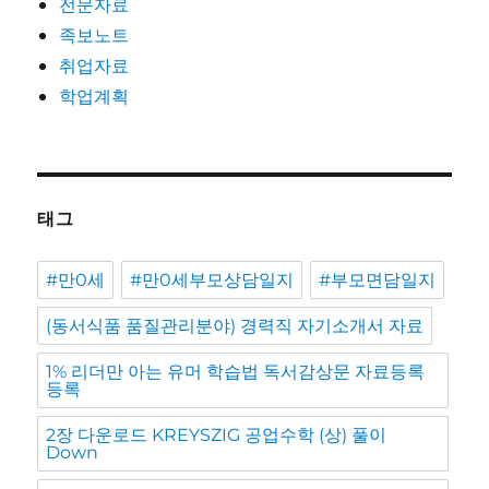
전문자료
족보노트
취업자료
학업계획
태그
#만0세
#만0세부모상담일지
#부모면담일지
(동서식품 품질관리분야) 경력직 자기소개서 자료
1% 리더만 아는 유머 학습법 독서감상문 자료등록
등록
2장 다운로드 KREYSZIG 공업수학 (상) 풀이
Down