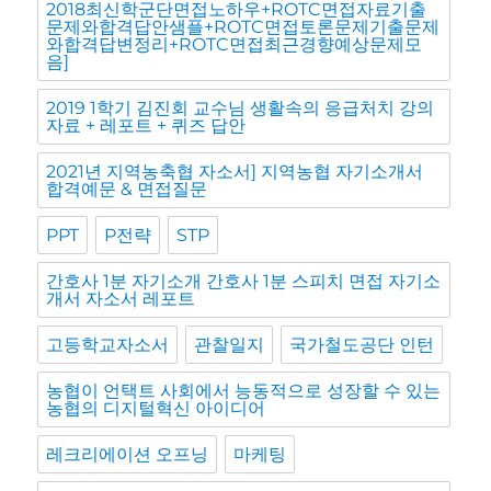
2018최신학군단면접노하우+ROTC면접자료기출
문제와합격답안샘플+ROTC면접토론문제기출문제
와합격답변정리+ROTC면접최근경향예상문제모
음]
2019 1학기 김진회 교수님 생활속의 응급처치 강의
자료 + 레포트 + 퀴즈 답안
2021년 지역농축협 자소서] 지역농협 자기소개서
합격예문 & 면접질문
PPT
P전략
STP
간호사 1분 자기소개 간호사 1분 스피치 면접 자기소
개서 자소서 레포트
고등학교자소서
관찰일지
국가철도공단 인턴
농협이 언택트 사회에서 능동적으로 성장할 수 있는
농협의 디지털혁신 아이디어
레크리에이션 오프닝
마케팅