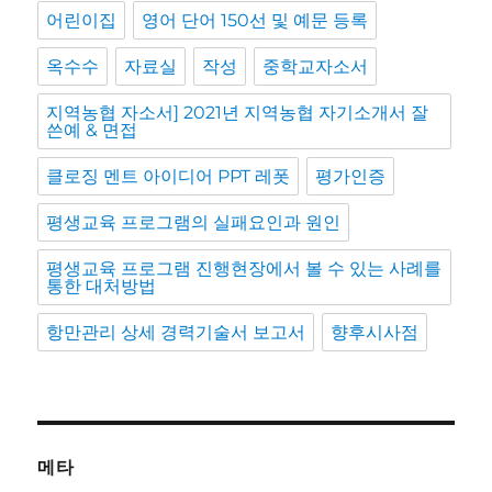
어린이집
영어 단어 150선 및 예문 등록
옥수수
자료실
작성
중학교자소서
지역농협 자소서] 2021년 지역농협 자기소개서 잘
쓴예 & 면접
클로징 멘트 아이디어 PPT 레폿
평가인증
평생교육 프로그램의 실패요인과 원인
평생교육 프로그램 진행현장에서 볼 수 있는 사례를
통한 대처방법
항만관리 상세 경력기술서 보고서
향후시사점
메타