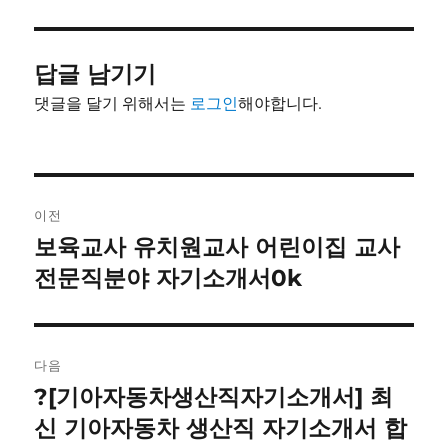
이
일
고
자
리
답글 남기기
댓글을 달기 위해서는
로그인
해야합니다.
글
이전
내
보육교사 유치원교사 어린이집 교사
이
전
전문직분야 자기소개서0k
비
글:
게
이
다음
?[기아자동차생산직자기소개서] 최
다
션
음
신 기아자동차 생산직 자기소개서 합