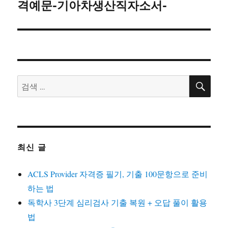
글:
격예문-기아차생산직자소서-
검
검
색
색:
최신 글
ACLS Provider 자격증 필기, 기출 100문항으로 준비
하는 법
독학사 3단계 심리검사 기출 복원 + 오답 풀이 활용
법