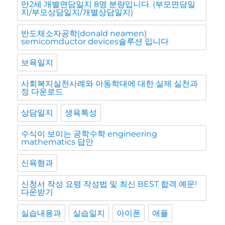
만2세 개별면담일지 8명 분량입니다. (부모면담일
지/부모상담일지/개별상담일지)
반도체소자공학(donald neamen)
semicomductor devices솔루션 입니다
보육일지
사회복지실천사례와 아동학대에 대한 실제 실천과
정 다운로드
상담일지
생육특성
수식이 보이는 공학수학 engineering
mathematics 답안
신육형과
신청서 작성 요령 작성법 및 최신 BEST 합격 예문!
다운받기
실습내용과
실습일지
아이폰
애플