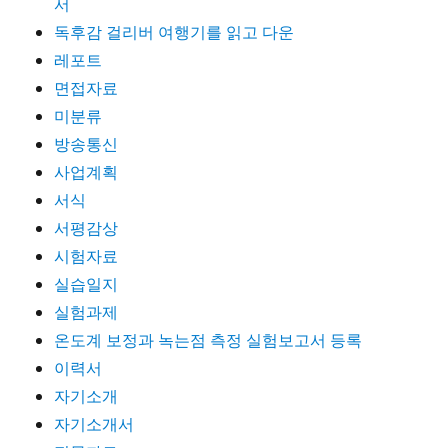
서
독후감 걸리버 여행기를 읽고 다운
레포트
면접자료
미분류
방송통신
사업계획
서식
서평감상
시험자료
실습일지
실험과제
온도계 보정과 녹는점 측정 실험보고서 등록
이력서
자기소개
자기소개서