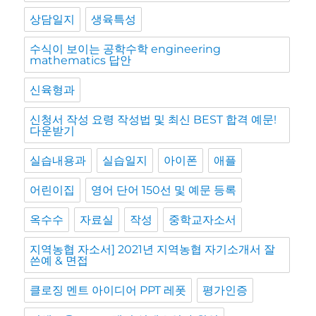
상담일지
생육특성
수식이 보이는 공학수학 engineering
mathematics 답안
신육형과
신청서 작성 요령 작성법 및 최신 BEST 합격 예문!
다운받기
실습내용과
실습일지
아이폰
애플
어린이집
영어 단어 150선 및 예문 등록
옥수수
자료실
작성
중학교자소서
지역농협 자소서] 2021년 지역농협 자기소개서 잘
쓴예 & 면접
클로징 멘트 아이디어 PPT 레폿
평가인증