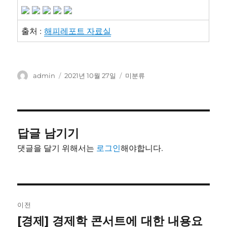
출처 :
해피레포트 자료실
글
작
카
admin
2021년 10월 27일
미분류
쓴
성
테
이
일
고
자
리
답글 남기기
댓글을 달기 위해서는
로그인
해야합니다.
글
이전
내
[경제] 경제학 콘서트에 대한 내용요
이