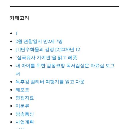
카테고리
1
2월 관찰일지 만2세 7명
[1]탄수화물의 검정 [2]2020년 12
`삼국유사 기이편`을 읽고 레폿
내 아이를 위한 감정코칭 독서감상문 자료실 보고
서
독후감 걸리버 여행기를 읽고 다운
레포트
면접자료
미분류
방송통신
사업계획