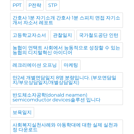
PPT
P전략
STP
간호사 1분 자기소개 간호사 1분 스피치 면접 자기소
개서 자소서 레포트
고등학교자소서
관찰일지
국가철도공단 인턴
농협이 언택트 사회에서 능동적으로 성장할 수 있는
농협의 디지털혁신 아이디어
레크리에이션 오프닝
마케팅
만2세 개별면담일지 8명 분량입니다. (부모면담일
지/부모상담일지/개별상담일지)
반도체소자공학(donald neamen)
semicomductor devices솔루션 입니다
보육일지
사회복지실천사례와 아동학대에 대한 실제 실천과
정 다운로드