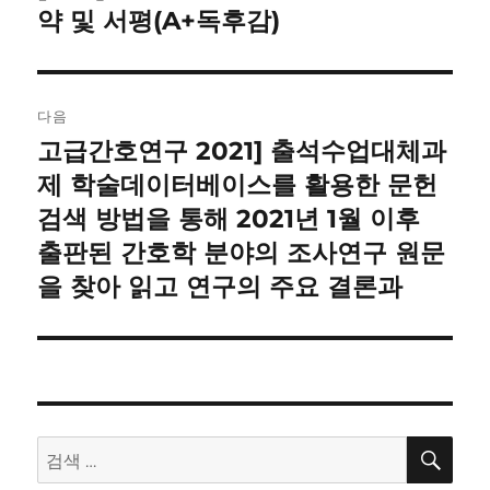
전
약 및 서평(A+독후감)
비
글:
게
이
다음
고급간호연구 2021] 출석수업대체과
다
션
음
제 학술데이터베이스를 활용한 문헌
글:
검색 방법을 통해 2021년 1월 이후
출판된 간호학 분야의 조사연구 원문
을 찾아 읽고 연구의 주요 결론과
검
검
색
색: