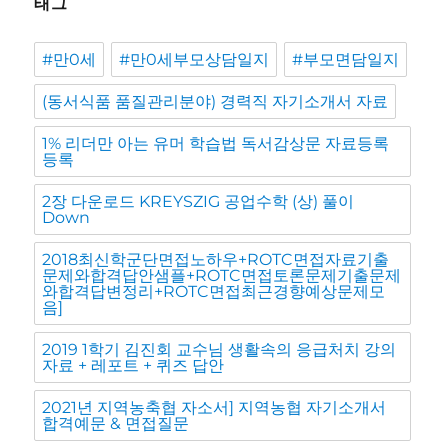
태그
#만0세
#만0세부모상담일지
#부모면담일지
(동서식품 품질관리분야) 경력직 자기소개서 자료
1% 리더만 아는 유머 학습법 독서감상문 자료등록
등록
2장 다운로드 KREYSZIG 공업수학 (상) 풀이
Down
2018최신학군단면접노하우+ROTC면접자료기출
문제와합격답안샘플+ROTC면접토론문제기출문제
와합격답변정리+ROTC면접최근경향예상문제모
음]
2019 1학기 김진회 교수님 생활속의 응급처치 강의
자료 + 레포트 + 퀴즈 답안
2021년 지역농축협 자소서] 지역농협 자기소개서
합격예문 & 면접질문