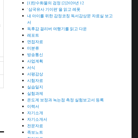
[1]탄수화물의 검정 [2]2020년 12
`삼국유사 기이편`을 읽고 레폿
내 아이를 위한 감정코칭 독서감상문 자료실 보고
서
스
독후감 걸리버 여행기를 읽고 다운
레포트
면접자료
미분류
방송통신
사업계획
서식
서평감상
시험자료
실습일지
실험과제
온도계 보정과 녹는점 측정 실험보고서 등록
이력서
자기소개
자기소개서
전문자료
족보노트