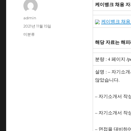
케이뱅크 채용 자
글
admin
케이뱅크 채용 
쓴
작
2021년 11월 15일
이
성
카
미분류
일
테
해당 자료는 해피
자
고
리
분량 : 4 페이지 /p
설명 : – 자기
않았습니다.
– 자기소개서 작
– 자기소개서 작
– 면접을 대비하