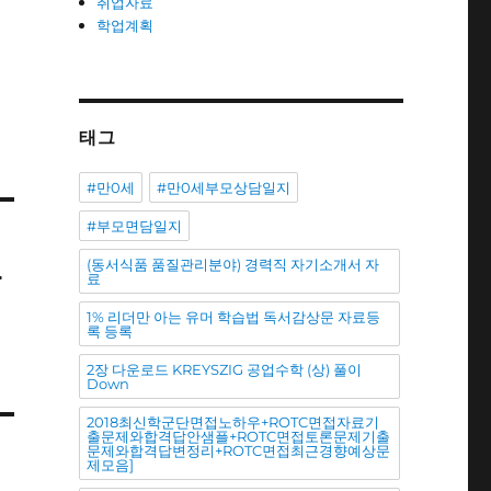
취업자료
학업계획
태그
#만0세
#만0세부모상담일지
#부모면담일지
(동서식품 품질관리분야) 경력직 자기소개서 자
합
료
1% 리더만 아는 유머 학습법 독서감상문 자료등
록 등록
2장 다운로드 KREYSZIG 공업수학 (상) 풀이
Down
2018최신학군단면접노하우+ROTC면접자료기
출문제와합격답안샘플+ROTC면접토론문제기출
문제와합격답변정리+ROTC면접최근경향예상문
제모음]