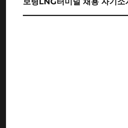
보령LNG터미널 채용 자기소
다
음
글: