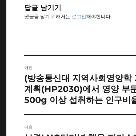
답글 남기기
댓글을 달기 위해서는
로그인
해야합니다.
글
이전
내
(방송통신대 지역사회영양학
이
전
비
계획(HP2030)에서 영양 부
글:
500g 이상 섭취하는 인구비
게
이
션
다음