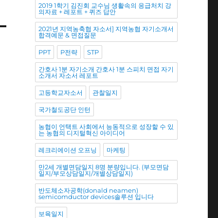
2019 1학기 김진회 교수님 생활속의 응급처치 강
의자료 + 레포트 + 퀴즈 답안
2021년 지역농축협 자소서] 지역농협 자기소개서
합격예문 & 면접질문
PPT
P전략
STP
간호사 1분 자기소개 간호사 1분 스피치 면접 자기
소개서 자소서 레포트
고등학교자소서
관찰일지
국가철도공단 인턴
농협이 언택트 사회에서 능동적으로 성장할 수 있
는 농협의 디지털혁신 아이디어
레크리에이션 오프닝
마케팅
만2세 개별면담일지 8명 분량입니다. (부모면담
일지/부모상담일지/개별상담일지)
반도체소자공학(donald neamen)
semicomductor devices솔루션 입니다
보육일지