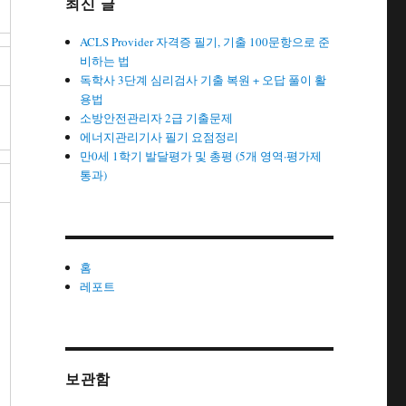
최신 글
ACLS Provider 자격증 필기, 기출 100문항으로 준
비하는 법
독학사 3단계 심리검사 기출 복원 + 오답 풀이 활
용법
소방안전관리자 2급 기출문제
에너지관리기사 필기 요점정리
만0세 1학기 발달평가 및 총평 (5개 영역·평가제
통과)
홈
레포트
보관함