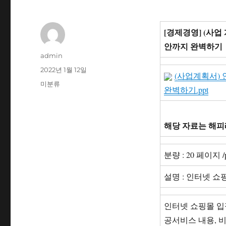
[경제경영] (사업
안까지 완벽하기
글
admin
쓴
작
2022년 1월 12일
(사업계획서) 
이
성
카
미분류
완벽하기.ppt
일
테
자
고
리
해당 자료는 해피
분량 : 20 페이지 /
설명 : 인터넷 쇼
인터넷 쇼핑몰 입점
공서비스 내용, 비