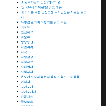
[1]탄수화물의 검정 [2]2020년 12
`삼국유사 기이편`을 읽고 레폿
내 아이를 위한 감정코칭 독서감상문 자료실 보고
서
독후감 걸리버 여행기를 읽고 다운
레포트
면접자료
미분류
방송통신
사업계획
서식
서평감상
시험자료
실습일지
실험과제
온도계 보정과 녹는점 측정 실험보고서 등록
이력서
자기소개
자기소개서
전문자료
족보노트