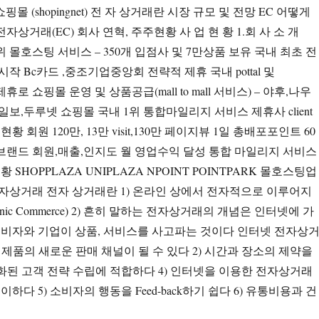
쇼핑몰 (shopingnet) 전 자 상거래란 시장 규모 및 전망 EC 어떻게
자상거래(EC) 회사 연혁, 주주현황 사 업 현 황 1.회 사 소 개
내1위 몰호스팅 서비스 – 350개 입점사 및 7만상품 보유 국내 최초 전
작 Bc카드 ,중조기업중앙회 전략적 제휴 국내 pottal 및
te와 제휴로 쇼핑몰 운영 및 상품공급(mall to mall 서비스) – 야후,나우
보,두루넷 쇼핑몰 국내 1위 통합마일리지 서비스 제휴사 client
현황 회원 120만, 13만 visit,130만 페이지뷰 1일 총배포포인트 60
. 브랜드 회원,매출,인지도 월 영업수익 달성 통합 마일리지 서비스
 SHOPPLAZA UNIPLAZA NPOINT POINTPARK 몰호스팅업
 전자상거래 전자 상거래란 1) 온라인 상에서 전자적으로 이루어지
ronic Commerce) 2) 흔히 말하는 전자상거래의 개념은 인터넷에 가
소비자와 기업이 상품, 서비스를 사고파는 것이다 인터넷 전자상
존 제품의 새로운 판매 채널이 될 수 있다 2) 시간과 장소의 제약을
분화된 고객 전략 수립에 적합하다 4) 인터넷을 이용한 전자상거래
하다 5) 소비자의 행동을 Feed-back하기 쉽다 6) 유통비용과 건
…