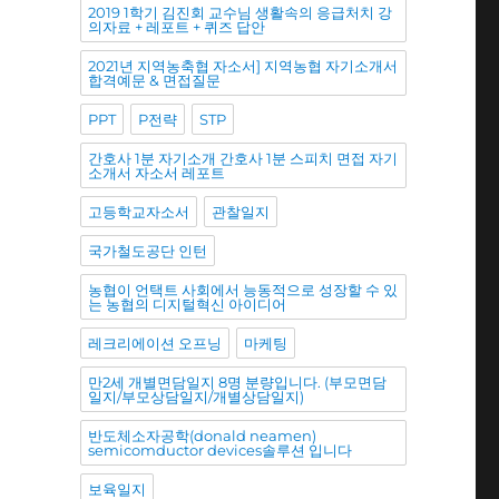
2019 1학기 김진회 교수님 생활속의 응급처치 강
의자료 + 레포트 + 퀴즈 답안
2021년 지역농축협 자소서] 지역농협 자기소개서
합격예문 & 면접질문
PPT
P전략
STP
간호사 1분 자기소개 간호사 1분 스피치 면접 자기
소개서 자소서 레포트
고등학교자소서
관찰일지
국가철도공단 인턴
농협이 언택트 사회에서 능동적으로 성장할 수 있
는 농협의 디지털혁신 아이디어
레크리에이션 오프닝
마케팅
만2세 개별면담일지 8명 분량입니다. (부모면담
일지/부모상담일지/개별상담일지)
반도체소자공학(donald neamen)
semicomductor devices솔루션 입니다
보육일지