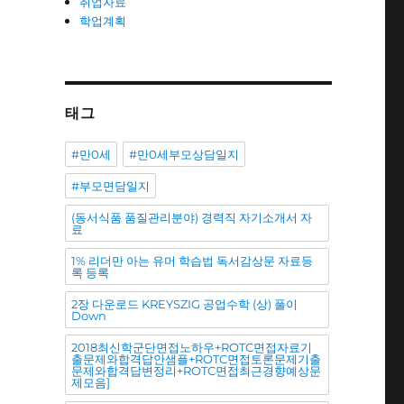
취업자료
학업계획
태그
#만0세
#만0세부모상담일지
#부모면담일지
(동서식품 품질관리분야) 경력직 자기소개서 자
료
1% 리더만 아는 유머 학습법 독서감상문 자료등
록 등록
2장 다운로드 KREYSZIG 공업수학 (상) 풀이
Down
2018최신학군단면접노하우+ROTC면접자료기
출문제와합격답안샘플+ROTC면접토론문제기출
문제와합격답변정리+ROTC면접최근경향예상문
제모음]