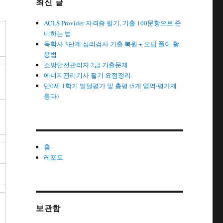
최신 글
ACLS Provider 자격증 필기, 기출 100문항으로 준
비하는 법
독학사 3단계 심리검사 기출 복원 + 오답 풀이 활
용법
소방안전관리자 2급 기출문제
에너지관리기사 필기 요점정리
만0세 1학기 발달평가 및 총평 (5개 영역·평가제
통과)
홈
레포트
보관함