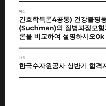
글
이전
내
간호학특론4공통) 건강불평
이
전
비
(Suchman)의 질병과정모형
글:
론을 비교하여 설명하시오0k
게
이
션
다음
한국수자원공사 상반기 합격
다
음
글: