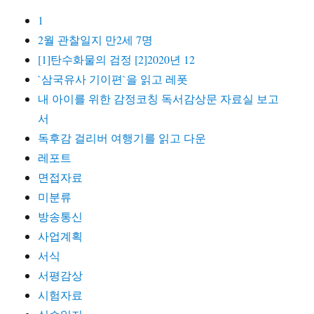
1
2월 관찰일지 만2세 7명
[1]탄수화물의 검정 [2]2020년 12
`삼국유사 기이편`을 읽고 레폿
내 아이를 위한 감정코칭 독서감상문 자료실 보고
서
독후감 걸리버 여행기를 읽고 다운
레포트
면접자료
미분류
방송통신
사업계획
서식
서평감상
시험자료