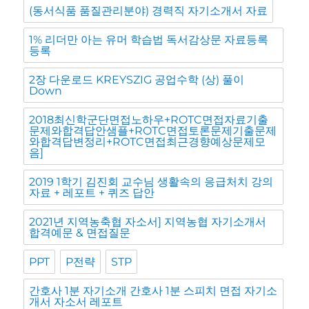
(동서식품 품질관리분야) 경력직 자기소개서 자료
1% 리더만 아는 유머 학습법 독서감상문 자료등록
등록
2장 다운로드 KREYSZIG 공업수학 (상) 풀이
Down
2018최신학군단면접노하우+ROTC면접자료기출
문제와합격답안샘플+ROTC면접토론문제기출문제
와합격답변정리+ROTC면접최근경향예상문제모
음]
2019 1학기 김진회 교수님 생활속의 응급처치 강의
자료 + 레포트 + 퀴즈 답안
2021년 지역농축협 자소서] 지역농협 자기소개서
합격예문 & 면접질문
PPT
P전략
STP
간호사 1분 자기소개 간호사 1분 스피치 면접 자기소
개서 자소서 레포트