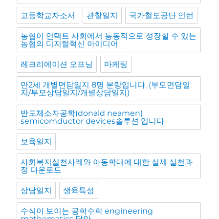
고등학교자소서
관찰일지
국가철도공단 인턴
농협이 언택트 사회에서 능동적으로 성장할 수 있는
농협의 디지털혁신 아이디어
레크리에이션 오프닝
마케팅
만2세 개별면담일지 8명 분량입니다. (부모면담일
지/부모상담일지/개별상담일지)
반도체소자공학(donald neamen)
semicomductor devices솔루션 입니다
보육일지
사회복지실천사례와 아동학대에 대한 실제 실천과
정 다운로드
상담일지
생육특성
수식이 보이는 공학수학 engineering
mathematics 답안