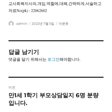
교사회복지사의,개입,역할에,대해,간략하게,서술하고
자료No(pk) : 22062602
글
작
카
admin
2022년 7월 5일
미분류
쓴
성
테
이
일
고
자
리
답글 남기기
댓글을 달기 위해서는
로그인
해야합니다.
글
이전
내
만1세 1학기 부모상담일지 6명 분량
이
전
입니다.
비
글: