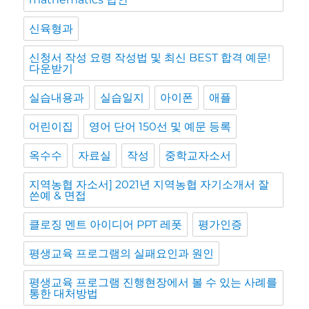
신육형과
신청서 작성 요령 작성법 및 최신 BEST 합격 예문!
다운받기
실습내용과
실습일지
아이폰
애플
어린이집
영어 단어 150선 및 예문 등록
옥수수
자료실
작성
중학교자소서
지역농협 자소서] 2021년 지역농협 자기소개서 잘
쓴예 & 면접
클로징 멘트 아이디어 PPT 레폿
평가인증
평생교육 프로그램의 실패요인과 원인
평생교육 프로그램 진행현장에서 볼 수 있는 사례를
통한 대처방법