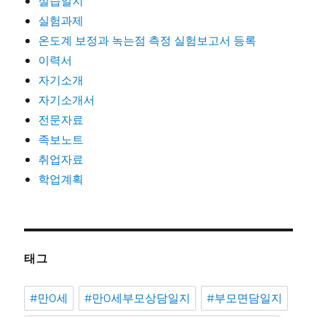
실습일지
실험과제
온도계 보정과 녹는점 측정 실험보고서 등록
이력서
자기소개
자기소개서
전문자료
족보노트
취업자료
학업계획
태그
#만0세
#만0세부모상담일지
#부모면담일지