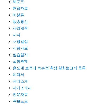
레포트
면접자료
미분류
방송통신
사업계획
서식
서평감상
시험자료
실습일지
실험과제
온도계 보정과 녹는점 측정 실험보고서 등록
이력서
자기소개
자기소개서
전문자료
족보노트