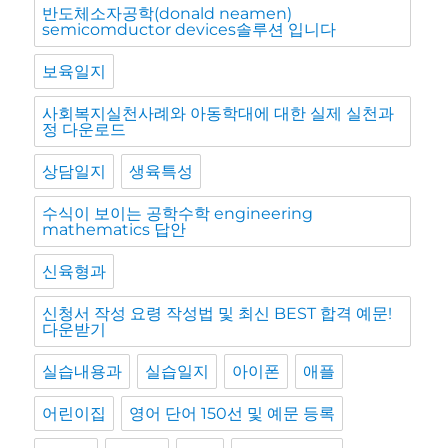
반도체소자공학(donald neamen)
semicomductor devices솔루션 입니다
보육일지
사회복지실천사례와 아동학대에 대한 실제 실천과
정 다운로드
상담일지
생육특성
수식이 보이는 공학수학 engineering
mathematics 답안
신육형과
신청서 작성 요령 작성법 및 최신 BEST 합격 예문!
다운받기
실습내용과
실습일지
아이폰
애플
어린이집
영어 단어 150선 및 예문 등록