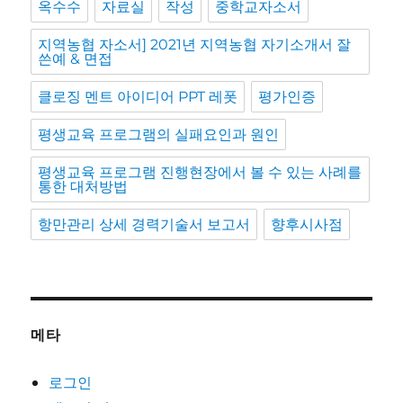
옥수수
자료실
작성
중학교자소서
지역농협 자소서] 2021년 지역농협 자기소개서 잘
쓴예 & 면접
클로징 멘트 아이디어 PPT 레폿
평가인증
평생교육 프로그램의 실패요인과 원인
평생교육 프로그램 진행현장에서 볼 수 있는 사례를
통한 대처방법
항만관리 상세 경력기술서 보고서
향후시사점
메타
로그인