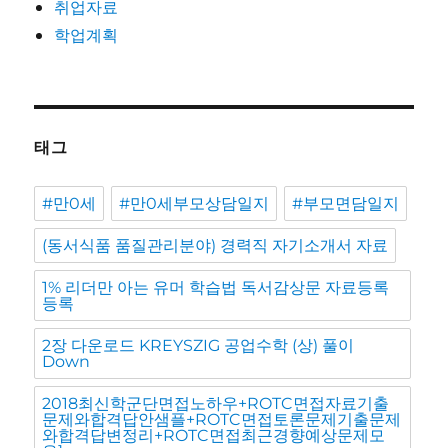
취업자료
학업계획
태그
#만0세
#만0세부모상담일지
#부모면담일지
(동서식품 품질관리분야) 경력직 자기소개서 자료
1% 리더만 아는 유머 학습법 독서감상문 자료등록
등록
2장 다운로드 KREYSZIG 공업수학 (상) 풀이
Down
2018최신학군단면접노하우+ROTC면접자료기출
문제와합격답안샘플+ROTC면접토론문제기출문제
와합격답변정리+ROTC면접최근경향예상문제모