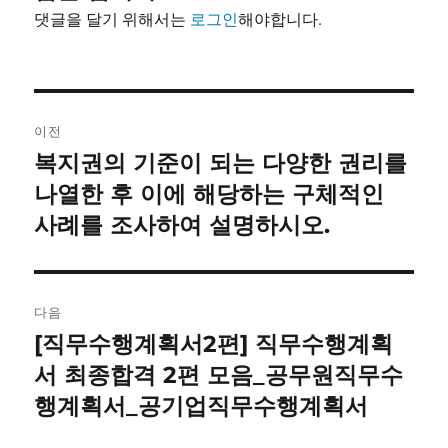
댓글을 달기 위해서는
로그인
해야합니다.
글
이전
내
복지권의 기준이 되는 다양한 권리를
이
전
나열한 후 이에 해당하는 구체적인
비
글:
사례를 조사하여 설명하시오.
게
이
다음
션
[직무수행계획서2편] 직무수행계획
다
음
서 최종합격 2편 모음_공무원직무수
글:
행계획서_공기업직무수행계획서