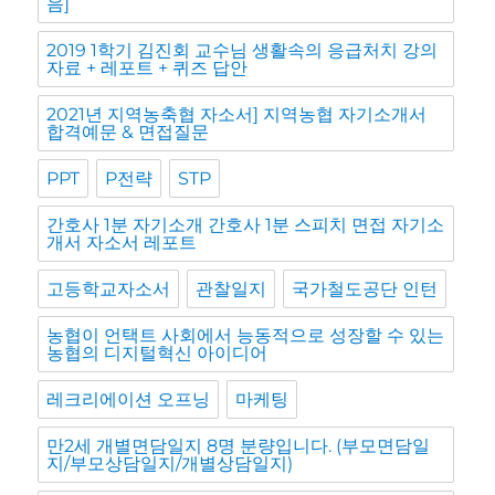
음]
2019 1학기 김진회 교수님 생활속의 응급처치 강의
자료 + 레포트 + 퀴즈 답안
2021년 지역농축협 자소서] 지역농협 자기소개서
합격예문 & 면접질문
PPT
P전략
STP
간호사 1분 자기소개 간호사 1분 스피치 면접 자기소
개서 자소서 레포트
고등학교자소서
관찰일지
국가철도공단 인턴
농협이 언택트 사회에서 능동적으로 성장할 수 있는
농협의 디지털혁신 아이디어
레크리에이션 오프닝
마케팅
만2세 개별면담일지 8명 분량입니다. (부모면담일
지/부모상담일지/개별상담일지)