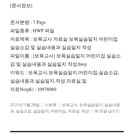
[문서정보]
문서분량 : 7 Page
파일종류 : HWP 파일
자료제목 : 보육교사 자료실 보육실습일지 어린이집
실습소감 및 실습내용과 실습일지 작성
파일이름 : [보육교사] 보육실습일지 어린이집 실습소
감 및 실습내용과 실습일지 작성.hwp
키워드 : 보육교사,보육실습일지,어린이집,실습소감,
실습내용과,실습일지,작성,자료실,및
자료No(pk) : 10978060
작
카
태
2021년 11월 28일
미분류
보육교사
,
보육실습일지
,
실습내용
성
테
그
?
과
,
실습소감
,
실습일지
,
어린이집
,
자료실
,
작성
에 댓글 남기기
일
고
레
자
리
포
트