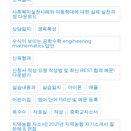
사회복지실천사례와 아동학대에 대한 실제 실천과
정 다운로드
상담일지
생육특성
수식이 보이는 공학수학 engineering
mathematics 답안
신육형과
신청서 작성 요령 작성법 및 최신 BEST 합격 예문!
다운받기
실습내용과
실습일지
아이폰
애플
어린이집
영어 단어 150선 및 예문 등록
옥수수
자료실
작성
중학교자소서
지역농협 자소서] 2021년 지역농협 자기소개서 잘
쓴예 & 면접