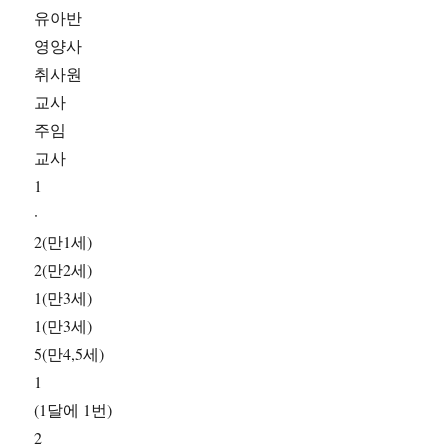
유아반
영양사
취사원
교사
주임
교사
1
·
2(만1세)
2(만2세)
1(만3세)
1(만3세)
5(만4,5세)
1
(1달에 1번)
2