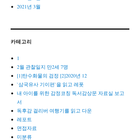
2021년 3월
카테고리
1
2월 관찰일지 만2세 7명
[1]탄수화물의 검정 [2]2020년 12
`삼국유사 기이편`을 읽고 레폿
내 아이를 위한 감정코칭 독서감상문 자료실 보고
서
독후감 걸리버 여행기를 읽고 다운
레포트
면접자료
미분류