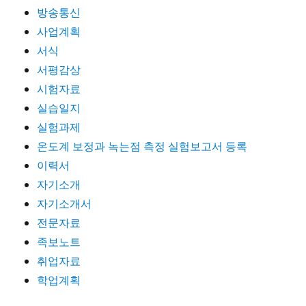
방송통신
사업계획
서식
서평감상
시험자료
실습일지
실험과제
온도계 보정과 녹는점 측정 실험보고서 등록
이력서
자기소개
자기소개서
전문자료
족보노트
취업자료
학업계획