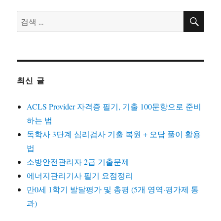
보
육
검
검
색
교
색:
사
자
료
실
보
최신 글
육
실
ACLS Provider 자격증 필기, 기출 100문항으로 준비
습
일
하는 법
지
독학사 3단계 심리검사 기출 복원 + 오답 풀이 활용
어
법
린
이
소방안전관리자 2급 기출문제
집
에너지관리기사 필기 요점정리
실
만0세 1학기 발달평가 및 총평 (5개 영역·평가제 통
습
소
과)
감
및