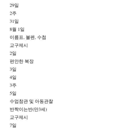
29일
2주
31일
8월 1일
이름표, 볼펜, 수첩
교구제시
2일
편안한 복장
3일
4일
3주
5일
수업참관 및 아동관찰
반짝이는반(만3세)
교구제시
7일