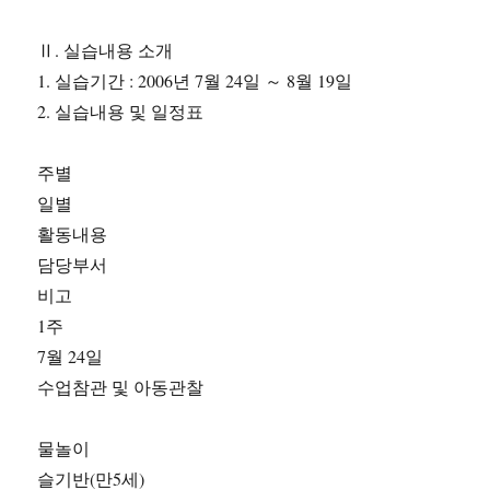
Ⅱ. 실습내용 소개
1. 실습기간 : 2006년 7월 24일 ～ 8월 19일
2. 실습내용 및 일정표
주별
일별
활동내용
담당부서
비고
1주
7월 24일
수업참관 및 아동관찰
물놀이
슬기반(만5세)