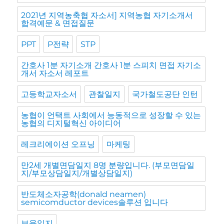
2021년 지역농축협 자소서] 지역농협 자기소개서
합격예문 & 면접질문
PPT
P전략
STP
간호사 1분 자기소개 간호사 1분 스피치 면접 자기소
개서 자소서 레포트
고등학교자소서
관찰일지
국가철도공단 인턴
농협이 언택트 사회에서 능동적으로 성장할 수 있는
농협의 디지털혁신 아이디어
레크리에이션 오프닝
마케팅
만2세 개별면담일지 8명 분량입니다. (부모면담일
지/부모상담일지/개별상담일지)
반도체소자공학(donald neamen)
semicomductor devices솔루션 입니다
보육일지