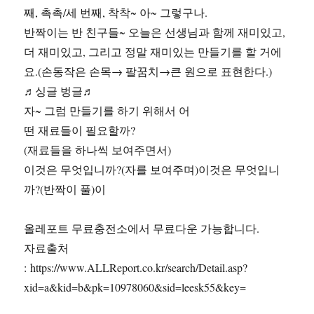
째, 촉촉/세 번째, 착착~ 아~ 그렇구나.
반짝이는 반 친구들~ 오늘은 선생님과 함께 재미있고,
더 재미있고, 그리고 정말 재미있는 만들기를 할 거에
요.(손동작은 손목→ 팔꿈치→큰 원으로 표현한다.)
♬싱글 벙글♬
자~ 그럼 만들기를 하기 위해서 어
떤 재료들이 필요할까?
(재료들을 하나씩 보여주면서)
이것은 무엇입니까?(자를 보여주며)이것은 무엇입니
까?(반짝이 풀)이
올레포트 무료충전소에서 무료다운 가능합니다.
자료출처
: https://www.ALLReport.co.kr/search/Detail.asp?
xid=a&kid=b&pk=10978060&sid=leesk55&key=