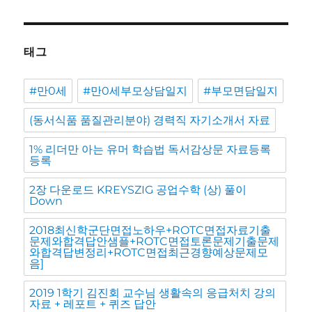
태그
#만0세
#만0세부모상담일지
#부모면담일지
(동서식품 품질관리분야) 경력직 자기소개서 자료
1% 리더만 아는 유머 학습법 독서감상문 자료등록
등록
2장 다운로드 KREYSZIG 공업수학 (상) 풀이
Down
2018최신학군단면접노하우+ROTC면접자료기출
문제와합격답안샘플+ROTC면접토론문제기출문제
와합격답변정리+ROTC면접최근경향예상문제모
음]
2019 1학기 김진회 교수님 생활속의 응급처치 강의
자료 + 레포트 + 퀴즈 답안