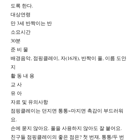
도록 한다.
대상연령
만 3세 반짝이는 반
소요시간
30분
준 비 물
배경음악, 점핑클레이, 자(16개), 반짝이 풀, 이름 도안
지
활 동 내 용
교 사
유 아
자료 및 유의사항
점핑클레이는 던지면 통통~마지면 촉감이 부드러워
요.
손에 묻지 않아요. 풀을 사용하지 않아도 잘 붙어요.
친구들 점핑클레이의 좋은 점은? 첫 번재, 통통/두 번