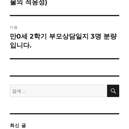
이
물의 적응성)
션
다음
만0세 2학기 부모상담일지 3명 분량
다
음
입니다.
글:
검
검
색
색:
최신 글