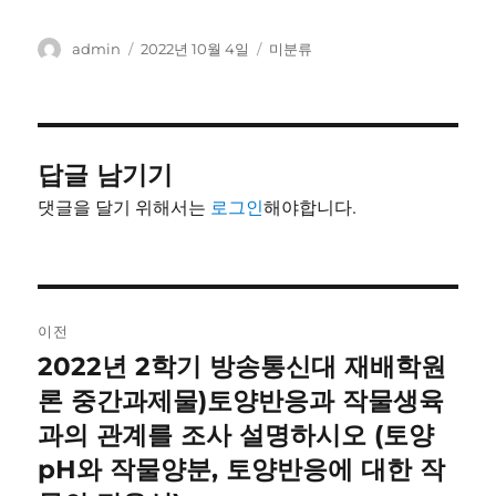
글
작
카
admin
2022년 10월 4일
미분류
쓴
성
테
이
일
고
자
리
답글 남기기
댓글을 달기 위해서는
로그인
해야합니다.
글
이전
내
2022년 2학기 방송통신대 재배학원
이
전
론 중간과제물)토양반응과 작물생육
비
글:
과의 관계를 조사 설명하시오 (토양
게
pH와 작물양분, 토양반응에 대한 작