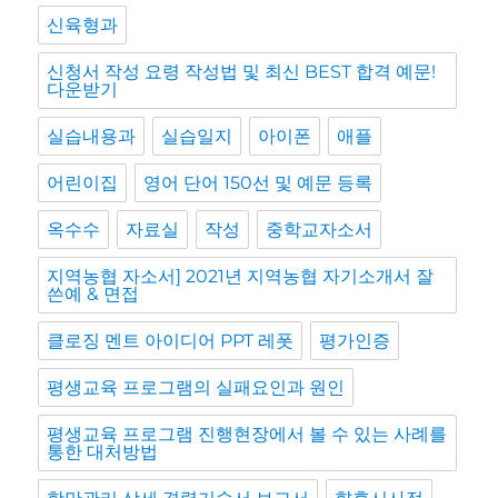
신육형과
신청서 작성 요령 작성법 및 최신 BEST 합격 예문!
다운받기
실습내용과
실습일지
아이폰
애플
어린이집
영어 단어 150선 및 예문 등록
옥수수
자료실
작성
중학교자소서
지역농협 자소서] 2021년 지역농협 자기소개서 잘
쓴예 & 면접
클로징 멘트 아이디어 PPT 레폿
평가인증
평생교육 프로그램의 실패요인과 원인
평생교육 프로그램 진행현장에서 볼 수 있는 사례를
통한 대처방법