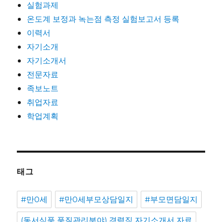
실험과제
온도계 보정과 녹는점 측정 실험보고서 등록
이력서
자기소개
자기소개서
전문자료
족보노트
취업자료
학업계획
태그
#만0세
#만0세부모상담일지
#부모면담일지
(동서식품 품질관리분야) 경력직 자기소개서 자료