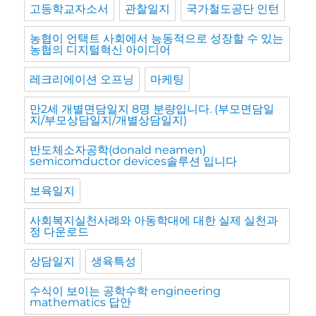
고등학교자소서
관찰일지
국가철도공단 인턴
농협이 언택트 사회에서 능동적으로 성장할 수 있는
농협의 디지털혁신 아이디어
레크리에이션 오프닝
마케팅
만2세 개별면담일지 8명 분량입니다. (부모면담일
지/부모상담일지/개별상담일지)
반도체소자공학(donald neamen)
semicomductor devices솔루션 입니다
보육일지
사회복지실천사례와 아동학대에 대한 실제 실천과
정 다운로드
상담일지
생육특성
수식이 보이는 공학수학 engineering
mathematics 답안