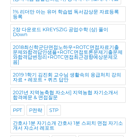
1% 리더만 아는 유머 학습법 독서감상문 자료등록
등록
2장 다운로드 KREYSZIG 공업수학 (상) 풀이
Down
2018최신학군단면접노하우+ROTC면접자료기출
문제와합격답안샘플+ROTC면접토론문제기출문제
와합격답변정리+ROTC면접최근경향예상문제모
음]
2019 1학기 김진회 교수님 생활속의 응급처치 강의
자료 + 레포트 + 퀴즈 답안
2021년 지역농축협 자소서] 지역농협 자기소개서
합격예문 & 면접질문
PPT
P전략
STP
간호사 1분 자기소개 간호사 1분 스피치 면접 자기소
개서 자소서 레포트