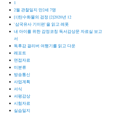
1
2월 관찰일지 만2세 7명
[1]탄수화물의 검정 [2]2020년 12
`삼국유사 기이편`을 읽고 레폿
내 아이를 위한 감정코칭 독서감상문 자료실 보고
서
독후감 걸리버 여행기를 읽고 다운
레포트
면접자료
미분류
방송통신
사업계획
서식
서평감상
시험자료
실습일지