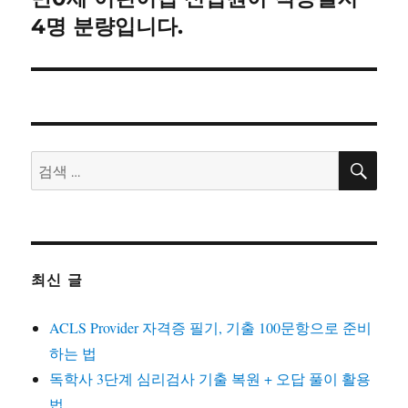
션
음
4명 분량입니다.
글:
검
검
색
색:
최신 글
ACLS Provider 자격증 필기, 기출 100문항으로 준비
하는 법
독학사 3단계 심리검사 기출 복원 + 오답 풀이 활용
법