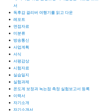
서
독후감 걸리버 여행기를 읽고 다운
레포트
면접자료
미분류
방송통신
사업계획
서식
서평감상
시험자료
실습일지
실험과제
온도계 보정과 녹는점 측정 실험보고서 등록
이력서
자기소개
자기소개서