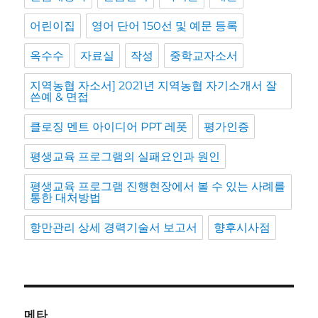
어린이집
영어 단어 150선 및 예문 등록
옥수수
자료실
작성
중학교자소서
지역농협 자소서] 2021년 지역농협 자기소개서 잘
쓴예 & 면접
클로징 멘트 아이디어 PPT 레폿
평가인증
평생교육 프로그램의 실패요인과 원인
평생교육 프로그램 진행현장에서 볼 수 있는 사례를
통한 대처방법
항만관리 상세 경력기술서 보고서
향후시사점
메타