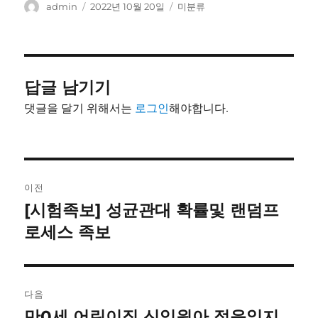
글
작
카
admin
2022년 10월 20일
미분류
쓴
성
테
이
일
고
자
리
답글 남기기
댓글을 달기 위해서는
로그인
해야합니다.
글
이전
내
[시험족보] 성균관대 확률및 랜덤프
이
전
로세스 족보
비
글:
게
이
다음
만0세 어린이집 신입원아 적응일지
다