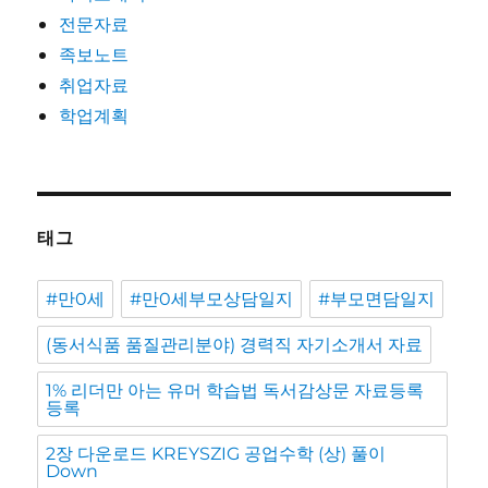
전문자료
족보노트
취업자료
학업계획
태그
#만0세
#만0세부모상담일지
#부모면담일지
(동서식품 품질관리분야) 경력직 자기소개서 자료
1% 리더만 아는 유머 학습법 독서감상문 자료등록
등록
2장 다운로드 KREYSZIG 공업수학 (상) 풀이
Down