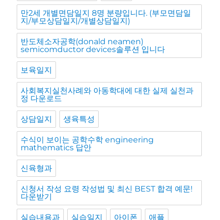
만2세 개별면담일지 8명 분량입니다. (부모면담일
지/부모상담일지/개별상담일지)
반도체소자공학(donald neamen)
semicomductor devices솔루션 입니다
보육일지
사회복지실천사례와 아동학대에 대한 실제 실천과
정 다운로드
상담일지
생육특성
수식이 보이는 공학수학 engineering
mathematics 답안
신육형과
신청서 작성 요령 작성법 및 최신 BEST 합격 예문!
다운받기
실습내용과
실습일지
아이폰
애플