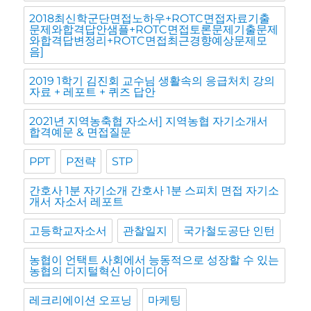
2018최신학군단면접노하우+ROTC면접자료기출
문제와합격답안샘플+ROTC면접토론문제기출문제
와합격답변정리+ROTC면접최근경향예상문제모
음]
2019 1학기 김진회 교수님 생활속의 응급처치 강의
자료 + 레포트 + 퀴즈 답안
2021년 지역농축협 자소서] 지역농협 자기소개서
합격예문 & 면접질문
PPT
P전략
STP
간호사 1분 자기소개 간호사 1분 스피치 면접 자기소
개서 자소서 레포트
고등학교자소서
관찰일지
국가철도공단 인턴
농협이 언택트 사회에서 능동적으로 성장할 수 있는
농협의 디지털혁신 아이디어
레크리에이션 오프닝
마케팅